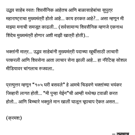
उद्धव साहेब स्वतः शिवसैनिक आहेतच आणि बाळासाहेबांचा सुपुत्र
महाराष्ट्राचा मुख्यमंत्री होतो आहे… काय हरकत आहे?… असा म्हणून मी
माझ्या मनाची समजूत काढली… (सर्वसामान्य शिवसैनिक म्हणजे एकनाथ
शिंदेच मुख्यमंत्री होणार अशी माझी खात्री होती)…
भक्तांनी मात्र… उद्धव साहेबांनी मुख्यमंत्री पदाच्या खुर्चीसाठी लाचारी
पत्करली आणि शिवसेना आता लाचार सेना झाली आहे… हा नॅरेटिव्ह सोशल
मीडियावर चांगलाच रुजवला..
प्रत्युत्तर म्हणून “१०५ घरी बसवले” हे आमचे चिडवणे भक्तांच्या भयंकर
जिव्हारी लागत होती… “मी पुन्हा येईन”ची आम्ही यथेच्छ टवाळी करत
होतो… आणि बिच्चारे भक्तुले मान खाली घालून चूपचाप ऐकत असत…
(क्रमश:)
– तुमचाच