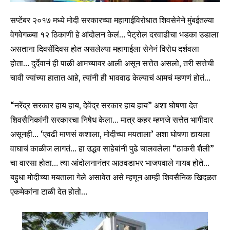
सप्टेंबर २०१७ मध्ये मोदी सरकारच्या महागाईविरोधात शिवसेनेने मुंबईतल्या
वेगवेगळ्या १२ ठिकाणी हे आंदोलन केलं… पेट्रोल दरवाढीचा भडका उडाला
असताना दिवसेंदिवस होत असलेल्या महागाईला सेनेनं विरोध दर्शवला
होता… दुर्देवानं ही पाळी आमच्यावर आली असून सत्तेत असलो, तरी सत्तेची
चावी ज्यांच्या हातात आहे, त्यांनी ही भाववाढ केल्याचं आमचं म्हणणं होतं…
“नरेंद्र सरकार हाय हाय, देवेंद्र सरकार हाय हाय” अशा घोषणा देत
शिवसैनिकांनी सरकारचा निषेध केला… मात्र कहर म्हणजे सत्तेत भागीदार
असूनही… ‘एवढी माणसं कशाला, मोदीच्या मयताला’ अशा घोषणा द्यायला
वाघाचं काळीज लागतं… हा उद्धव साहेबांनी पुढे चालवलेला “ठाकरी शैली”
चा वारसा होता… त्या आंदोलनानंतर आठवडाभर भाजपवाले गायब होते…
बहुधा मोदीच्या मयताला गेले असावेत असे म्हणून आम्ही शिवसैनिक खिदळत
एकमेकांना टाळी देत होतो…