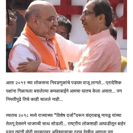
आता २०१९ च्या लोकसभा निवडणुकांचे पडघम वाजू लागले… प्रादेशिक
पक्षांना गिळायला बसलेल्या कमळाबाईने आमचा घातच केला असता… पण
नियतीपुढे तिचे काही चालले नाही…
त्यातच २०१८ मध्ये राज्याच्या “विशेष दर्जा”वरून चंद्राबाबू नायडू यांच्या
तेलगू देसमने भाजपची साथ सोडली… राष्ट्रीय लोकशाही आघाडीतून बाहेर
पडून त्यांनी मोदी सरकारवर अविश्वासाचा ठराव देखील आणला पण