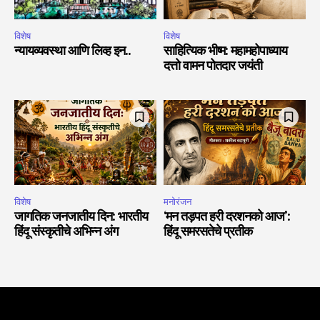
विशेष
विशेष
न्यायव्यवस्था आणि लिव्ह इन..
साहित्यिक भीष्म: महामहोपाध्याय
दत्तो वामन पोतदार जयंती
विशेष
मनोरंजन
जागतिक जनजातीय दिन: भारतीय
‘मन तड़पत हरी दरशनको आज’:
हिंदू संस्कृतीचे अभिन्न अंग
हिंदू समरसतेचे प्रतीक