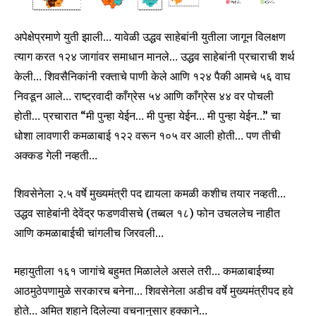
Fans
Followers
Followers
अपेक्षेप्रमाणे युती झाली… यावेळी उद्धव साहेबांनी युतीला जागून विलक्षण
त्याग करत १२४ जागांवर समाधान मानले… उद्धव साहेबांनी प्रचाराची शर्थ
केली… शिवसैनिकांनी रक्ताचे पाणी केले आणि १२४ पैकी आमचे ५६ वाघ
निवडून आले… राष्ट्रवादी काँग्रेस ५४ आणि काँग्रेस ४४ वर पोचली
होती… प्रचारात “मी पुन्हा येईन… मी पुन्हा येईन… मी पुन्हा येईन…” चा
धोशा लावणारी कमळाबाई १२२ वरून १०५ वर आली होती… पण तीची
अक्कड गेली नव्हती…
शिवसेनेला २.५ वर्षे मुख्यमंत्री पद द्यायला कमळी कशीच तयार नव्हती…
उद्धव साहेबांनी देवेंद्र फडणवीसचे (तब्बल १८) फोन उचललेच नाहीत
आणि कमळाबाईची चांगलीच जिरवली…
महायुतीला १६१ जागांचे बहुमत मिळालेले असले तरी… कमळाबाईच्या
आठमुठेपणामुळे सरकारच बनेना… शिवसेनेला अडीच वर्षे मुख्यमंत्रीपद हवे
होते… अमित शहाने दिलेल्या वचनानुसार हक्काने…