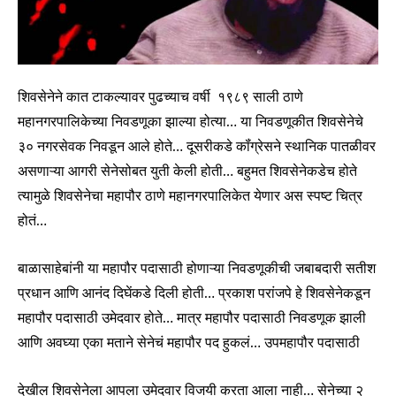
शिवसेनेने कात टाकल्यावर पुढच्याच वर्षी १९८९ साली ठाणे
महानगरपालिकेच्या निवडणूका झाल्या होत्या… या निवडणूकीत शिवसेनेचे
३० नगरसेवक निवडून आले होते… दूसरीकडे कॉंग्रेसने स्थानिक पातळीवर
असणाऱ्या आगरी सेनेसोबत युती केली होती… बहुमत शिवसेनेकडेच होते
त्यामुळे शिवसेनेचा महापौर ठाणे महानगरपालिकेत येणार अस स्पष्ट चित्र
होतं…
बाळासाहेबांनी या महापौर पदासाठी होणाऱ्या निवडणूकीची जबाबदारी सतीश
प्रधान आणि आनंद दिघेंकडे दिली होती… प्रकाश परांजपे हे शिवसेनेकडून
महापौर पदासाठी उमेदवार होते… मात्र महापौर पदासाठी निवडणूक झाली
आणि अवघ्या एका मताने सेनेचं महापौर पद हुकलं… उपमहापौर पदासाठी
देखील शिवसेनेला आपला उमेदवार विजयी करता आला नाही… सेनेच्या २