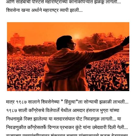
आणि साहेबांची पोस्टर्स महाराष्ट्राच्या कानाकोपऱ्यात झळकू लागली…
शिवसेना खऱ्या अर्थाने महाराष्ट्र व्यापी झाली…
मात्र १९८७ सालाने शिवसेनेच्या ” हिंदुत्वा”ला सोन्याची झळाळी लाभली…
१९८७ साली काँग्रेसचे विलेपार्ले येथील आमदार हंसराज भुग्रा यांच्या
निधनामुळे रिक्त झालेल्या या मतदारसंघात पोट निवडणूक लागली… या
निवडणुकीत काँग्रेसतर्फे दिग्गज प्रभाकर कुंटे यांना उमेदवारी दिली गेली…
राज्याच्या मुख्यमंत्रीपदावर शंकरराव चव्हाण यांच्यासारखे कडक हेडमास्तर