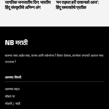
जागतिक जनजातीय दिन: भारतीय
‘मन तड़पत हरी दरशनको आज’:
हिंदू संस्कृतीचे अभिन्न अंग
हिंदू समरसतेचे प्रतीक
NB मराठी
बातम्या जशा आहेत तशा, ताज्या आणि तर्कसंगत ! विचार देशाचा, कानोसा जगाचा! आवाज नव्या
भारताचा !
आमच्या विषयी
आमच्या बद्दल
सोबत या
नोकरी / संधी