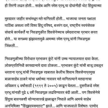
safe with us.
ही तिरंगी लढत होती… साहेब आणि रमेश प्रभू या दोघांनीही थेट हिंदुत्वाच्या
मुद्द्द्यावर जाहीर सभांमधून मते मागितली होती… भाजपचा जनता पक्षाला
पाठिंबा असला तरी विश्व हिंदू परिषद, बजरंग दल, राष्ट्रीय स्वयंसेवक
संघाचे कार्यकर्ते या निवडणुकीत शिवसेनेच्याच उमेदवाराचा प्रचार करत
SUBSCRIBE
होते… या सगळ्या झंझावतामुळे आमच्या रमेश प्रभू यांनी निवडणूक
जिंकली…
I've read and accept the
Privacy Policy
.
निवडणुकीच्या विरोधात प्रभाकर कुंटे यांनी उच्च न्यायालयात दावा केला.
लोकप्रतिनिधी कायद्यान्वये दावा ठोकला… प्रभाकर कुंटे यांची बाजू उचलून
6,300
32,111
75
धरताना प्रभू यांची निवडणूक रद्दबातल केलीच शिवाय शिवसेनाप्रमुख
Fans
Followers
Followers
बाळासाहेब ठाकरे यांचा धर्माच्या नावावर मते मागितल्याने मतदानाचा
अधिकार ६ वर्षांसाठी (१९९९ ते २००५) काढून घेतला… दुसरीकडे रमेश
प्रभू यांनाही पुढे ६ वर्षे निवडणूक लढविण्यावर बंदी आली… पण शिवसेनेचे
हिंदुत्व बावनकशी सोन्यासारखे झळाळून निघाले आणि आमचे साहेब
अनभिषिक्त “हिंदुहृदयसम्राट” झाले… आणि भाजपवाले विशेषतः प्रमोद