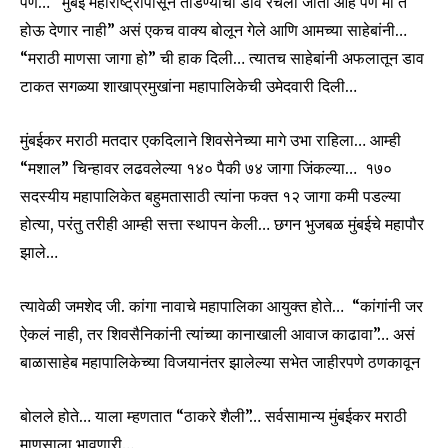
पण… “मुंबई महाराष्ट्रापासून तोडण्याचा डाव रचला जातो आहे पण मी ते
होऊ देणार नाही” असं एकच वाक्य बोलून गेले आणि आमच्या साहेबांनी…
“मराठी माणसा जागा हो” ची हाक दिली… त्यातच साहेबांनी अफलातून डाव
टाकत सगळ्या शाखाप्रमुखांना महापालिकेची उमेदवारी दिली…
मुंबईकर मराठी मतदार एकदिलाने शिवसेनेच्या मागे उभा राहिला… आम्ही
“मशाल” चिन्हावर लढवलेल्या १४० पैकी ७४ जागा जिंकल्या… १७०
सदस्यीय महापालिकेत बहुमतासाठी त्यांना फक्त १२ जागा कमी पडल्या
होत्या, परंतु तरीही आम्ही सत्ता स्थापन केली… छगन भुजबळ मुंबईचे महापौर
झाले…
त्यावेळी जमशेद जी. कांगा नावाचे महापालिका आयुक्त होते… “कांगांनी जर
ऐकलं नाही, तर शिवसैनिकांनी त्यांच्या कानाखाली आवाज काढावा”… असं
बाळासाहेब महापालिकेच्या विजयानंतर झालेल्या सभेत जाहीरपणे ठणकावून
बोलले होते… याला म्हणतात “ठाकरे शैली”… सर्वसामान्य मुंबईकर मराठी
माणसाला भावणारी…