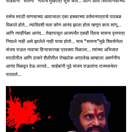
साहेबांनी “सामना” नावाचे मुखपत्र सुरू केले… आणि आता शिवसैनिकांच्या
तसेच मराठी माणसाच्या आवाजाला एका हक्काच्या वर्तमानपत्राचे पाठबळ
मिळाले होते… त्यादिवशी मला कोण आनंद झाला होता म्हणून काय सांगू…
आणि त्याहीपेक्षा आनंद… तेव्हापासून आजपर्यंत एकही दिवस सामना वृत्तपत्र
निघाले नाही असे झालेले नाही याचा होतो… याच “सामना”मुळे शिवसेनेला
संजय राऊत नावाचा हिऱ्यासारखा प्रवक्ता मिळाला… त्यांच्या अभिजात
मराठीतील आणि ठाकरे शैलीतील रोखठोक अग्रलेख आम्हाला अवर्णनीय
आनंद मिळवून देऊ लागले… साहेबांनी पुढे संजय राऊतांना राज्यसभेवर
पाठवले…