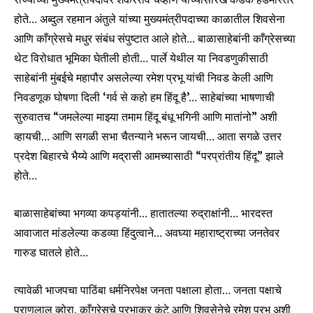
होते… अब्दुल रहमान अंतुले यांच्या मुख्यमंत्रीपदाच्या काळातील शिवसेना
आणि काँग्रेसचे मधुर संबंध संपुष्टात आले होते… बाळासाहेबांनी काँग्रेसच्या
थेट विरोधात भूमिका घेतीली होती… पार्ले येथील या निवडणुकीसाठी
साहेबांनी मुंबईचे महापौर असलेल्या रमेश प्रभू यांची निवड केली आणि
निवडणूक घोषणा दिली ‘गर्व से कहो हम हिंदू है’… साहेबांच्या भाषणाची
सुरुवातच “जमलेल्या माझ्या तमाम हिंदू बंधू भगिनी आणि मातांनो” अशी
व्हायची… आणि सगळी सभा चैतन्याने भरून जायची… आता सगळे उत्तर
प्रदेश बिहारचे भैय्ये आणि मद्रासी आमच्यासाठी “परप्रांतीय हिंदू” झाले
होते…
बाळासाहेबांच्या भगव्या कपड्यांनी… हातातल्या रुद्राक्षांनी… भारदस्त
Join our community of
आवाजात मांडलेल्या कडव्या हिंदुत्वाने… अवघ्या महाराष्ट्राच्या जनतेवर
SUBSCRIBERS and be part of the
conversation.
गारुड घातले होते…
To subscribe, simply enter your email address on our website
त्यावेळी भाजपचा पाठिंबा धर्मनिरपेक्ष जनता पक्षाला होता… जनता पक्षाचे
or click the subscribe button below. Don't worry, we respect
प्राणलाल व्होरा, काँग्रेसचे प्रभाकर कुंटे आणि शिवसेनेचे रमेश प्रभू अशी
your privacy and won't spam your inbox. Your information is