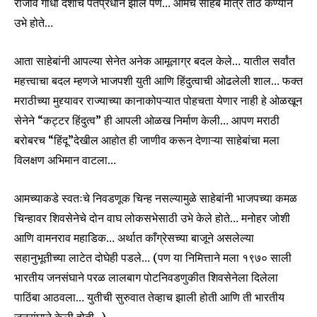
राजीव गांधी देशाचे पंतप्रधान झाले पण… आमचे साहेब मात्र ताठ कण्याने
उभे होते…
आता साहेबांनी आपल्या सेनेत अनेक आमूलाग्र बदल केले… यातील सर्वांत
महत्त्वाचा बदल म्हणजे भाजपशी युती आणि हिंदुत्वाची ओढलेली शाल… फक्त
मराठीच्या मुद्द्यावर राज्याच्या कानाकोपऱ्यात पोहचता येणार नाही हे ओळखून
सेनेने “कट्टर हिंदुत्व” ही आपली ओळख निर्माण केली… आपण मराठी
बरोबरच “हिंदू”देखील आहोत ही जाणीव करून देणाऱ्या साहेबांचा मला
विलक्षण अभिमान वाटला…
आमच्याकडे स्वतःचे निवडणूक चिन्ह नसल्यामुळे साहेबांनी भाजपच्या कमळ
चिन्हावर शिवसेनेचे दोन वाघ लोकसभेसाठी उभे केले होते… मनोहर जोशी
आणि वामनराव महाडिक… अर्थात काँग्रेसच्या बाजूने असलेल्या
सहानुभूतीच्या लाटेत दोघेही पडले… (पण या निमित्ताने मला १९७० साली
भारतीय जनसंघाने परळ लालबाग पोटनिवडणुकीत शिवसेनेला दिलेला
पाठिंबा आठवला… युतीची सुरुवात तेव्हाच झाली होती आणि ती भारतीय
जनसंघाने केली होती…)…