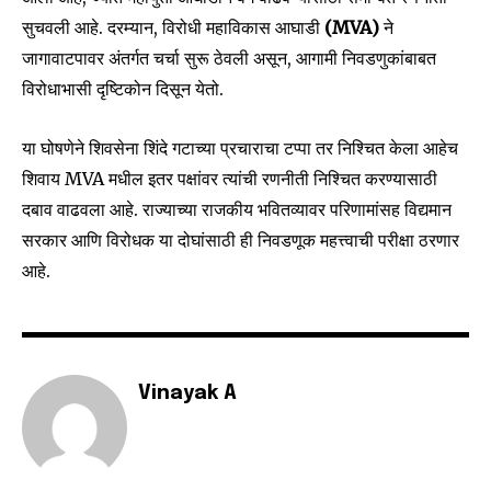
सुचवली आहे. दरम्यान, विरोधी महाविकास आघाडी
(MVA)
ने
I've read and accept the
Privacy Policy
.
जागावाटपावर अंतर्गत चर्चा सुरू ठेवली असून, आगामी निवडणुकांबाबत
विरोधाभासी दृष्टिकोन दिसून येतो.
6,300
32,111
75
या घोषणेने शिवसेना शिंदे गटाच्या प्रचाराचा टप्पा तर निश्चित केला आहेच
Fans
Followers
Followers
शिवाय MVA मधील इतर पक्षांवर त्यांची रणनीती निश्चित करण्यासाठी
दबाव वाढवला आहे. राज्याच्या राजकीय भवितव्यावर परिणामांसह विद्यमान
सरकार आणि विरोधक या दोघांसाठी ही निवडणूक महत्त्वाची परीक्षा ठरणार
आहे.
Vinayak A