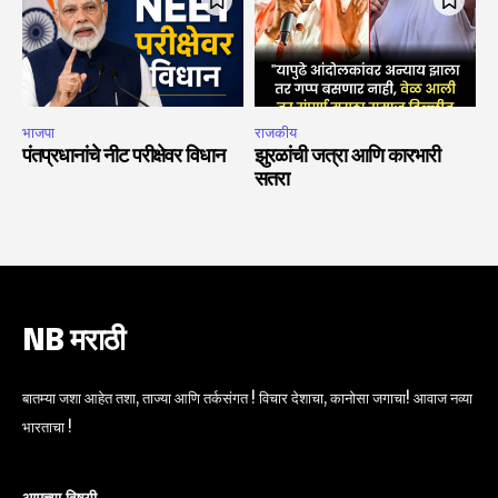
भाजपा
राजकीय
पंतप्रधानांचे नीट परीक्षेवर विधान
झुरळांची जत्रा आणि कारभारी
सतरा
NB मराठी
बातम्या जशा आहेत तशा, ताज्या आणि तर्कसंगत ! विचार देशाचा, कानोसा जगाचा! आवाज नव्या
भारताचा !