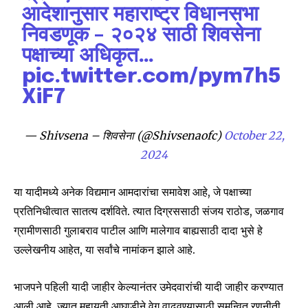
आदेशानुसार महाराष्ट्र विधानसभा
निवडणूक – २०२४ साठी शिवसेना
पक्षाच्या अधिकृत…
pic.twitter.com/pym7h5
XiF7
Join our community of
SUBSCRIBERS and be part of the
— Shivsena – शिवसेना (@Shivsenaofc)
October 22,
conversation.
2024
To subscribe, simply enter your email address on our website
or click the subscribe button below. Don't worry, we respect
या यादीमध्ये अनेक विद्यमान आमदारांचा समावेश आहे, जे पक्षाच्या
your privacy and won't spam your inbox. Your information is
safe with us.
प्रतिनिधीत्वात सातत्य दर्शविते. त्यात दिग्रससाठी संजय राठोड, जळगाव
ग्रामीणसाठी गुलाबराव पाटील आणि मालेगाव बाह्यसाठी दादा भुसे हे
उल्लेखनीय आहेत, या सर्वांचे नामांकन झाले आहे.
भाजपने पहिली यादी जाहीर केल्यानंतर उमेदवारांची यादी जाहीर करण्यात
SUBSCRIBE
आली आहे, ज्यात महायुती आघाडीने वेग वाढवण्यासाठी समन्वित रणनीती