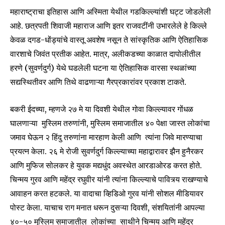
महाराष्ट्राचा इतिहास आणि अस्मिता येथील गडकिल्ल्यांशी घट्ट जोडलेली
आहे. छत्रपती शिवाजी महाराज आणि इतर राजवटींनी उभारलेले हे किल्ले
केवळ दगड-धोंड्यांचे वास्तू अवशेष नसून ते सांस्कृतिक आणि ऐतिहासिक
वारशाचे जिवंत प्रतीक आहेत. मात्र, अलीकडच्या काळात दापोलीतील
हरणे (सुवर्णदुर्ग) येथे घडलेली घटना या ऐतिहासिक वारसा स्थळांच्या
सद्यस्थितीवर आणि तिथे वाढणाऱ्या गैरप्रकारांवर प्रकाश टाकते.
बकरी ईदच्या, म्हणजे २७ मे या दिवशी येथील गोवा किल्ल्यावर गोंधळ
घालणाऱ्या मुस्लिम तरुणांनी, मुस्लिम समाजातील ४० पेक्षा जास्त लोकांचा
जमाव घेऊन २ हिंदु तरुणांना मारहाण केली आणि त्यांना जिवे मारण्याचा
प्रयत्न केला. २६ मे रोजी सुवर्णदुर्ग किल्ल्याच्या महाद्वारावर झैन हुनैरकर
आणि मुफिज सोलकर हे युवक मद्यधुंद अवस्थेत आरडाओरड करत होते.
चिन्मय गुरव आणि महेंद्र रघुवीर यांनी त्यांना किल्ल्याचे पावित्र्य राखण्याचे
आवाहन करत हटकले. या वादाचा व्हिडिओ गुरव यांनी सोशल मीडियावर
पोस्ट केला. याचाच राग मनात धरून दुसऱ्या दिवशी, संशयितांनी आपल्या
४०-५० मुस्लिम समाजातील लोकांच्या साथीने चिन्मय आणि महेंद्र