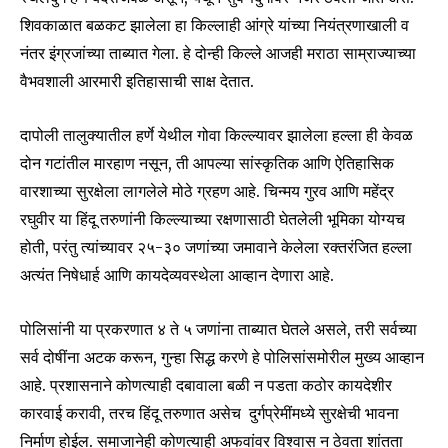
शिवकाळात बळकट झालेला हा किल्लाही आंग्रे यांच्या नियंत्रणाखाली व
नंतर इंग्रजांच्या ताब्यात गेला. हे दोन्ही किल्ले आजही मराठा साम्राज्याच्या
वैभवशाली आरमारी इतिहासाची साक्ष देतात.
दापोली तालुक्यातील हर्णे येथील गोवा किल्ल्यावर झालेला हल्ला ही केवळ
दोन गटांतील मारहाण नसून, ती आपल्या सांस्कृतिक आणि ऐतिहासिक
वारशाच्या सुरक्षेला लागलेले मोठे ग्रहण आहे. चिन्मय गुरव आणि महेंद्र
रघुवीर या हिंदू तरुणांनी किल्ल्याच्या रक्षणासाठी घेतलेली भूमिका योग्यच
होती, परंतु त्यांच्यावर २५-३० जणांच्या जमावाने केलेला रक्तरंजित हल्ला
अत्यंत निषेधार्ह आणि कायदेव्यवस्थेला आव्हान देणारा आहे.
पोलिसांनी या प्रकरणात ४ ते ५ जणांना ताब्यात घेतले असले, तरी सर्वच्या
सर्व दोषींना अटक करून, गुन्हा सिद्ध करणे हे पोलिसांसमोरील मुख्य आव्हान
आहे. प्रशासनाने कोणत्याही दबावाला बळी न पडता कठोर कायदेशीर
कारवाई करावी, तरच हिंदू तरुणात असेच दुर्गप्रेमींमध्ये सुरक्षेची भावना
निर्माण होईल. समाजानेही कोणत्याही अफवांवर विश्वास न ठेवता शांतता