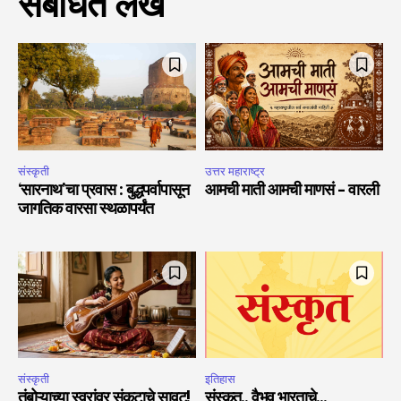
संबंधित लेख
संस्कृती
उत्तर महाराष्ट्र
‘सारनाथ’चा प्रवास : बुद्धपर्वापासून
आमची माती आमची माणसं – वारली
जागतिक वारसा स्थळापर्यंत
संस्कृती
इतिहास
तंबोऱ्याच्या स्वरांवर संकटाचे सावट!
संस्कृत.. वैभव भारताचे…