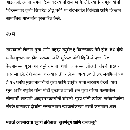
आढळली. त्यांना समज दिल्यावर त्यांनी क्षमा मागितली. त्यानंतर गुरव यांनी
‘किल्ल्यावर कुणी सिगारेट ओढू नये’, या संदर्भातील व्हिडिओ आणि लिखाण
सामाजिक माध्यमांत प्रसारित केले.
Join our community of
SUBSCRIBERS and be part of the
२७ मे
conversation.
To subscribe, simply enter your email address on our website
सायंकाळी चिन्मय गुरव आणि महेंद्र रघुवीर हे किल्ल्यावर गेले होते. तेथे दोघे
or click the subscribe button below. Don't worry, we respect
धर्मांध मुसलमान झैन असलम आणि मुफिज यांनी व्हिडिओ प्रसारित
your privacy and won't spam your inbox. Your information is
safe with us.
केल्यावरून गुरव अन् रघुवीर यांना शिवीगाळ करून लोखंडी रॉडने मारहाण
करू लागले. तेथे बकर्‍या चरण्यासाठी आलेल्या अन्य ३० ते ३५ जणांपैकी १०
ते १५ धर्मांध मुसलमानांनीही गुरव आणि रघुवीर यांना मारहाण केली. यात
गुरव आणि रघुवीर यांना मोठी दुखापत झाली अन् गुरव यांच्या गळ्यातील
सोन्याची साखळी आक्रमणकर्त्यांनी चोरली. गुरव यांनी त्यांच्या नातेवाईकांना
SUBSCRIBE
संपर्क केल्यावर दोघांना रुग्णालयात उपचारांकरता भरती करण्यात आले.
I've read and accept the
Privacy Policy
.
मराठी आरमाराचा सुवर्ण इतिहास: सुवर्णदुर्ग आणि कनकदुर्ग