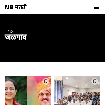
NB मराठी
Tag:
जळगाव
Join our community of
SUBSCRIBERS and be part of the
conversation.
To subscribe, simply enter your email address on our website
or click the subscribe button below. Don't worry, we respect
your privacy and won't spam your inbox. Your information is
safe with us.