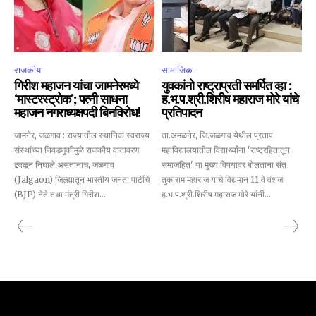
SUBSCRIBE
राजकीय
सामाजिक
I've read and accept the
Privacy Policy
.
गिरीश महाजन यांचा जामनेरमध्ये
युवकांनो राष्ट्राप्रती समर्पित व्हा :
‘मास्टरस्ट्रोक’; पत्नी साधना
ह.भ.प.श्री.शिरीष महाराज मोरे यांचे
महाजन नगराध्यक्षपदी बिनविरोध!
प्रतिपादन
जामनेर, जळगाव : राज्यातील स्थानिक स्वराज्य
ता.अमळनेर, जि.जळगाव येथील प्रताप
6,300
32,111
75
संस्थांच्या निवडणुकीमुळे राजकीय वातावरण
महाविद्यालयातील विद्यार्थ्यांना 'राष्ट्रहितातून
Fans
Followers
Followers
ढवळून निघाले असतानाच, जळगाव
समाजहित' या मुख्य विषयावर बोलताना संत
(Jalgaon) जिल्ह्यातून भारतीय जनता पार्टीचे
तुकाराम महाराज यांचे विद्यमान 11 वे वंशज
(BJP) नेते तथा मंत्री गिरीश...
ह.भ.प.श्री.शिरीष महाराज मोरे यांनी...