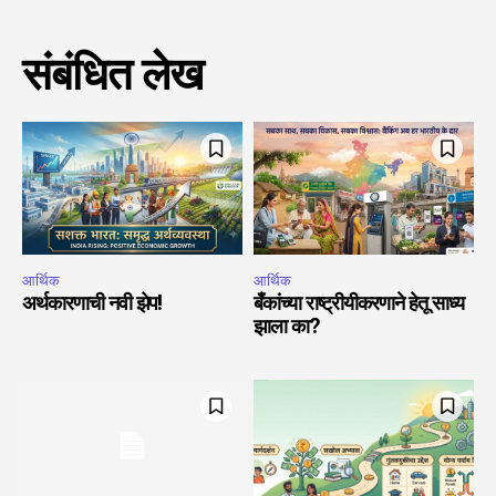
संबंधित लेख
आर्थिक
आर्थिक
अर्थकारणाची नवी झेप!
बँकांच्या राष्ट्रीयीकरणाने हेतू साध्य
झाला का?