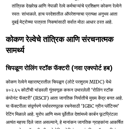
तांत्रिक देखरेख आणि नेपाळी रेल्वे कर्मचाऱ्यांचे प्रशिक्षण कोकण रेल्वेने
स्वतः सांभाळले. हाच परदेशातील ऑपरेशन्सचा प्रत्यक्ष अनुभव आता
दुबई मेट्रोच्या पात्रता निकषांसाठी सर्वात मोठा आधार ठरत आहे.
6,300
32,111
75
Fans
Followers
Followers
कोकण रेल्वेचे तांत्रिक आणि संरचनात्मक
सामर्थ्य
चिपळूण रोलिंग स्टॉक फॅक्टरी (नवा एक्स्पोर्ट हब)
कोकण रेल्वेने महाराष्ट्रातील चिपळूण (लोटे परशुराम MIDC) येथे
₹४०२.६५ कोटींची भांडवली गुंतवणूक करून उभारलेली ‘रोलिंग स्टॉक
कंपोनंट फॅक्टरी’ (RSCF) आता जागतिक निर्यातीचे मुख्य केंद्र बनत आहे.
या फॅक्टरीला संपूर्णपणे पर्यावरणपूरक रचनेसाठी ‘IGBC ग्रीन प्लॅटिनम’
रेटिंग मिळाले आहे. युरोप आणि मध्य पूर्वेतील देशांमध्ये कार्बन फूटप्रिंटला
अत्यंत महत्त्व दिले जात असल्याने, हे मानांकन जागतिक ग्राहकांना आकर्षित