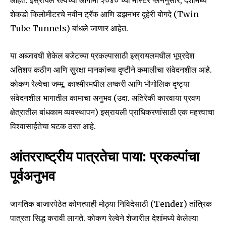
आहेत. इस्रायल रेल्वेच्या आगामी २०४० च्या मास्टर प्लॅननुसार, देशामध्ये
शेकडो किलोमीटरचे नवीन ट्रॅक आणि डझनभर दुहेरी बोगदे (Twin
Tube Tunnels) बांधले जाणार आहेत.
या अब्जावधी शेकेल बजेटच्या प्रकल्पासाठी इस्रायलमधील भूप्रदेश
अतिशय कठीण आणि सुरक्षा मानकांच्या दृष्टीने कमालीचा संवेदनशील आहे.
कोकण रेल्वेचा जम्मू-काश्मीरमधील लष्करी आणि भौगोलिक दृष्ट्या
संवेदनशील भागातील कामाचा अनुभव (उदा. अतिरेकी कारवाया प्रवण
क्षेत्रातील बांधकाम व्यवस्थापन) इस्रायली प्राधिकरणांसाठी एक महत्त्वाचा
विश्वासार्हतेचा घटक ठरत आहे.
आंतरराष्ट्रीय पात्रतेचा पाया: प्रकल्पांचा
पूर्वअनुभव
जागतिक बाजारपेठेत कोणत्याही मोठ्या निविदेसाठी (Tender) तांत्रिक
पात्रता सिद्ध करावी लागते. कोकण रेल्वेने शेजारील देशांमध्ये केलेल्या