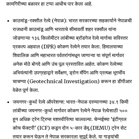
कामगिरीच्या बळावर हा टप्पा आधीच पार केला आहे.
काठमांडू-रक्सौल रेल्वे (नेपाळ): भारत सरकारच्या सहकार्याने नेपाळची
राजधानी काठमांडू आणि भारताचे सीमावर्ती शहर रक्सौल यांना
Join our community of
जोडणाऱ्या १३६ किलोमीटर लांबीच्या ब्रॉडगेज रेल्वे मार्गाचा सविस्तर
SUBSCRIBERS and be part of the
प्रकल्प अहवाल (DPR) कोकण रेल्वेने तयार केला. हिमालयाच्या
conversation.
शिवालिक आणि महाभारत पर्वतरांगांमधून जाणाऱ्या या संपूर्ण मार्गावर
To subscribe, simply enter your email address on our website
अनेक मोठे बोगदे आणि उंच पूल प्रस्तावित आहेत. कोकण रेल्वेच्या
or click the subscribe button below. Don't worry, we respect
अभियंत्यांनी उपग्रहाद्वारे सर्वेक्षण, ड्रोन मॅपिंग आणि प्रत्यक्ष भूगर्भीय
your privacy and won't spam your inbox. Your information is
चाचण्या (Geotechnical Investigation) करून हा डीपीआर
safe with us.
वेळेत पूर्ण केला.
जयनगर-कुर्था रेल्वे ऑपरेशन्स: भारत-नेपाळ दरम्यानच्या ३४.९ किमी
लांबीच्या जयनगर-कुर्था मार्गावर कोकण रेल्वेने नेपाळ रेल्वेसाठी ५००
हून अधिक ट्रेन ट्रिप्स यशस्वीरित्या चालवल्या. चेन्नईच्या ‘इंटीग्रल
SUBSCRIBE
कोच फॅक्टरी’ (ICF) कडून दोन ५-कार डेमू (DEMU) ट्रेन सेट
तयार करून घेऊन ते नेपाळ सरकारला सुपूर्द केले. या गाड्यांची
I've read and accept the
Privacy Policy
.