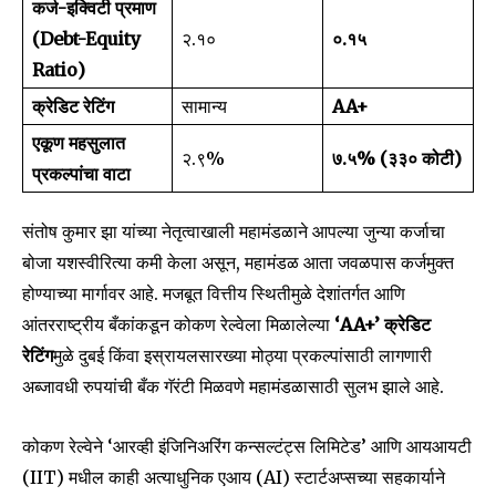
कर्ज-इक्विटी प्रमाण
(Debt-Equity
२.१०
०.१५
Ratio)
क्रेडिट रेटिंग
सामान्य
AA+
एकूण महसुलात
२.९%
७.५% (₹३३० कोटी)
प्रकल्पांचा वाटा
संतोष कुमार झा यांच्या नेतृत्वाखाली महामंडळाने आपल्या जुन्या कर्जाचा
बोजा यशस्वीरित्या कमी केला असून, महामंडळ आता जवळपास कर्जमुक्त
होण्याच्या मार्गावर आहे. मजबूत वित्तीय स्थितीमुळे देशांतर्गत आणि
आंतरराष्ट्रीय बँकांकडून कोकण रेल्वेला मिळालेल्या
‘AA+’ क्रेडिट
रेटिंग
मुळे दुबई किंवा इस्रायलसारख्या मोठ्या प्रकल्पांसाठी लागणारी
अब्जावधी रुपयांची बँक गॅरंटी मिळवणे महामंडळासाठी सुलभ झाले आहे.
कोकण रेल्वेने ‘आरव्ही इंजिनिअरिंग कन्सल्टंट्स लिमिटेड’ आणि आयआयटी
(IIT) मधील काही अत्याधुनिक एआय (AI) स्टार्टअप्सच्या सहकार्याने