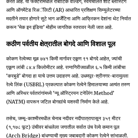
करत आहे. या फॅक्टरीमधील रोबोटिक वेल्डिंग, स्वयंचलित शॉट ब्लास्टिंग
आणि ऑगमेंटेड रिअॅलिटी (AR) आधारित प्रशिक्षण सिम्युलेटरच्या
मदतीने तयार होणारे सुटे भाग अर्जेंटिना आणि आफ्रिकन देशांना थेट निर्यात
करून ‘मेक इन इंडिया’ मोहीम जागतिक स्तरावर नेली जात आहे.
कठीण पर्वतीय क्षेत्रातील बोगदे आणि विशाल पूल
कोकण रेल्वेच्या मूळ ७४१ किमी मार्गावर एकूण ९१ बोगदे आहेत, ज्यांची
एकूण लांबी ८४.४ किलोमीटर आहे. रत्नागिरीजवळील ६.५ किमी लांबीचा
‘करबुडे’ बोगदा हा याचे उत्तम उदाहरण आहे. उधमपूर-श्रीनगर-बारामुल्ला
रेल्वे लिंक (USBRL) प्रकल्पात कोकण रेल्वेने हिमालयाच्या अत्यंत तरुण
आणि अस्थिर पर्वतरांगांमध्ये ‘न्यू ऑस्ट्रियन टनेलिंग Method’
(NATM) वापरून जटिल बोगद्यांचे यशस्वी निर्माण केले आहे.
तसेच, जम्मू-काश्मीरमधील चेनाब नदीवर नदीपात्रापासून ३५९ मीटर
(१,१७८ फूट) उंचीवर बांधलेला जगातील सर्वात उंच रेल्वे कमान पूल
(Arch Bridge) बांधण्याची मुख्य जबाबदारी कोकण रेल्वेने सांभाळली.