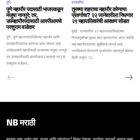
पुणे
राजकीय
पुणे महापौर पदासाठी भाजपकडून
तुमच्या शहराचा महापौर कोणत्या
मंजुषा नागपुरे; तर,
प्रवर्गाचा? २२ जानेवारीला निघणार
उपमहापौरपदासाठी आरपीआयचे
२९ महापालिकांची आरक्षण सोडत
परशुराम वाडेकर
मुंबई : राज्यातील २९ महानगरपालिकांच्या
पुणे : पुणे महानगरपालिकेच्या महापौर आणि
निवडणुकीचा धुरळा शांत झाल्यानंतर आता सर्वांचे
उपमहापौरपदाचा सस्पेन्स आता संपला आहे.
लक्ष महापौरपदाच्या खुर्चीकडे लागले आहे.
अपेक्षेप्रमाणे महापौरपदी भाजपच्या मंजुषा नागपुरे
नगरविकास विभागाने यासंदर्भात महत्त्वपूर्ण घोषणा
तर उपमहापौरपदी आरपीआय (आठवले गट) चे
केली असून, २२...
परशुराम वाडेकर...
NB मराठी
बातम्या जशा आहेत तशा, ताज्या आणि तर्कसंगत ! विचार देशाचा, कानोसा जगाचा! आवाज नव्या