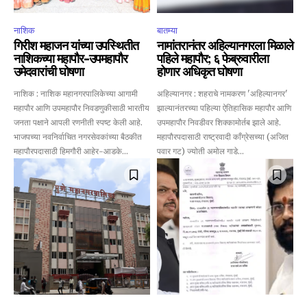
नाशिक
बातम्या
गिरीश महाजन यांच्या उपस्थितीत
नामांतरानंतर अहिल्यानगरला मिळाले
नाशिकच्या महापौर-उपमहापौर
पहिले महापौर; ६ फेब्रुवारीला
उमेदवारांची घोषणा
होणार अधिकृत घोषणा
नाशिक : नाशिक महानगरपालिकेच्या आगामी
अहिल्यानगर : शहराचे नामकरण 'अहिल्यानगर'
महापौर आणि उपमहापौर निवडणुकीसाठी भारतीय
झाल्यानंतरच्या पहिल्या ऐतिहासिक महापौर आणि
जनता पक्षाने आपली रणनीती स्पष्ट केली आहे.
उपमहापौर निवडीवर शिक्कामोर्तब झाले आहे.
भाजपच्या नवनिर्वाचित नगरसेवकांच्या बैठकीत
महापौरपदासाठी राष्ट्रवादी काँग्रेसच्या (अजित
महापौरपदासाठी हिमगौरी आहेर-आडके...
पवार गट) ज्योती अमोल गाडे...