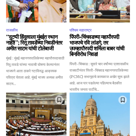
राजकीय
पश्चिम महाराष्ट्र
“दुटप्पी हिंदुत्वाला मुंबईत स्थान
पिंपरी-चिंचवडच्या महापौरपदी
नाही!”; रितू तावडेंच्या निवडीनंतर
भाजपचे रवि लांडगे, तर
अमीत साटम यांची टोलेबाजी
उपमहापौरपदी शर्मिला बाबर यांची
बिनविरोध निवड!
मुंबई : मुंबई महानगरपालिकेच्या महापौरपदासाठी
पिंपरी-चिंचवड : सुमारे चार वर्षांच्या प्रशासकीय
रितू तावडे यांच्या नावाची घोषणा केल्यानंतर
राजवटीनंतर पिंपरी-चिंचवड महानगरपालिकेच्या
भाजपने आता ठाकरे गटाविरुद्ध आक्रमक
(PCMC) सभागृहाचे कामकाज अखेर सुरू झाले
पवित्रा घेतला आहे. मुंबई भाजप अध्यक्ष अमीत
आहे. आज पार पडलेल्या पहिल्याच बैठकीत
साटम...
भारतीय जनता पार्टीचे...
Join our community of
SUBSCRIBERS and be part of the