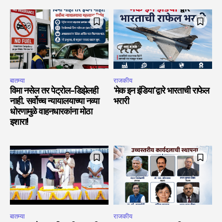
बातम्या
राजकीय
विमा नसेल तर पेट्रोल-डिझेलही
‘मेक इन इंडिया’द्वारे भारताची राफेल
नाही. सर्वोच्च न्यायालयाच्या नव्या
भरारी
धोरणामुळे वाहनधारकांना मोठा
इशारा!
बातम्या
राजकीय