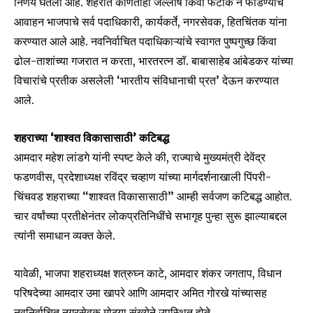
निर्णय घेतला आहे. शहरात कोणताही जल्लोष किंवा फटाके न फोडण्याचे
आवाहन भाजपाचे सर्व पदाधिकारी, कार्यकर्ते, नगरसेवक, हितचिंतक यांना
करण्यात आले आहे. नवनिर्वाचित पदाधिकाऱ्यांचे स्वागत पुष्पगुच्छ किंवा
Join our community of
ढोल-ताशांच्या गजरात न करता, भारतरत्न डॉ. बाबासाहेब आंबेडकर यांच्या
SUBSCRIBERS and be part of the
विचारांचे प्रतीक असलेली ‘भारतीय संविधानाची प्रत’ देऊन करण्यात
conversation.
आले.
To subscribe, simply enter your email address on our website
शहराच्या ‘शाश्वत विकासासाठी’ कटिबद्ध
or click the subscribe button below. Don't worry, we respect
your privacy and won't spam your inbox. Your information is
आमदार महेश लांडगे यांनी स्पष्ट केले की, राज्याचे मुख्यमंत्री देवेंद्र
safe with us.
फडणवीस, प्रदेशाध्यक्ष रविंद्र चव्हाण यांच्या मार्गदर्शनाखाली पिंपरी-
चिंचवड शहराच्या ‘‘शाश्वत विकासासाठी’’ आम्ही सर्वजण कटिबद्ध आहोत.
चार वर्षांच्या प्रतीक्षेनंतर लोकप्रतिनिधींचे सभागृह पुन्हा सुरू झाल्याबद्दल
त्यांनी समाधान व्यक्त केले.
SUBSCRIBE
यावेळी, भाजपा शहराध्यक्ष शत्रुघ्न काटे, आमदार शंकर जगताप, विधान
परिषदेच्या आमदार उमा खापरे आणि आमदार अमित गोरखे यांच्यासह
I've read and accept the
Privacy Policy
.
नवनिर्वाचित नगरसेवक मोठ्या संख्येने उपस्थित होते.