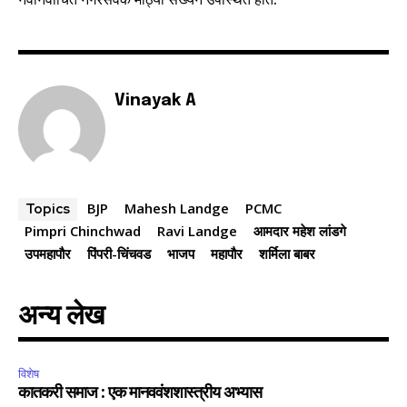
6,300
32,111
75
Fans
Followers
Followers
Vinayak A
BJP
Mahesh Landge
PCMC
Topics
Pimpri Chinchwad
Ravi Landge
आमदार महेश लांडगे
उपमहापौर
पिंपरी-चिंचवड
भाजप
महापौर
शर्मिला बाबर
अन्य लेख
विशेष
कातकरी समाज : एक मानववंशशास्त्रीय अभ्यास