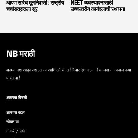
आपण सारेच मूलनिवासी : राष्ट्रीय
NEET व्यवस्थापनासाठी
चर्चासत्रातला सूर
उच्चस्तरीय कार्यदलाची स्थापना
NB मराठी
बातम्या जशा आहेत तशा, ताज्या आणि तर्कसंगत ! विचार देशाचा, कानोसा जगाचा! आवाज नव्या
भारताचा !
आमच्या विषयी
आमच्या बद्दल
सोबत या
नोकरी / संधी