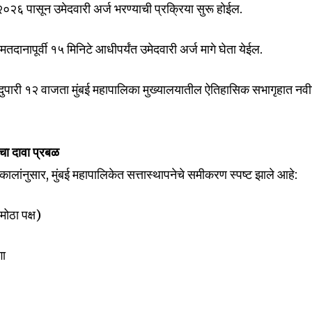
 २०२६ पासून उमेदवारी अर्ज भरण्याची प्रक्रिया सुरू होईल.
 मतदानापूर्वी १५ मिनिटे आधीपर्यंत उमेदवारी अर्ज मागे घेता येईल.
nity of
d be part
 दुपारी १२ वाजता मुंबई महापालिका मुख्यालयातील ऐतिहासिक सभागृहात नव
tion.
mail address on our website or click
ा दावा प्रबळ
t worry, we respect your privacy and
I've read and a
mation is safe with us.
कालांनुसार, मुंबई महापालिकेत सत्तास्थापनेचे समीकरण स्पष्ट झाले आहे:
मोठा पक्ष)
गा
32,111
Followers