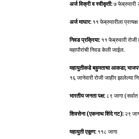
अर्ज विक्री व स्वीकृती:
७ फेब्रुवारी
अर्ज माघार:
११ फेब्रुवारीला प्रत्यक्ष
Join our commu
SUBSCRIBERS an
निवड प्रक्रिया:
११ फेब्रुवारी रोजी
of the conversa
महापौरांची निवड केली जाईल.
To subscribe, simply enter your e
महायुतीकडे बहुमताचा आकडा; भाजपच
the subscribe button below. Don'
won't spam your inbox. Your infor
१६ जानेवारी रोजी जाहीर झालेल्या नि
भारतीय जनता पक्ष:
८९ जागा (सर्वात 
शिवसेना (एकनाथ शिंदे गट):
२९ जा
6,300
Fans
महायुती एकूण:
११८ जागा