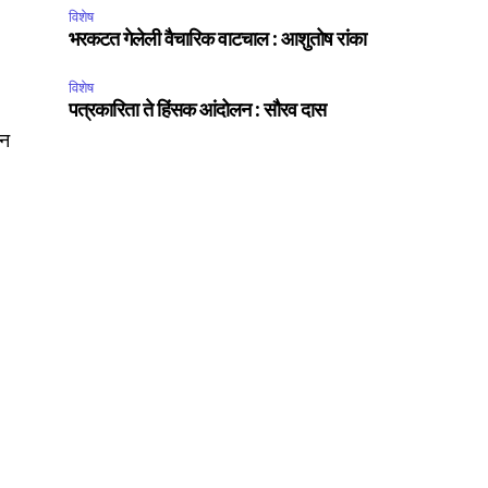
विशेष
भरकटत गेलेली वैचारिक वाटचाल : आशुतोष रांका
विशेष
पत्रकारिता ते हिंसक आंदोलन : सौरव दास
ीन
SUBSCRIBE
ccept the
Privacy Policy
.
75
Followers