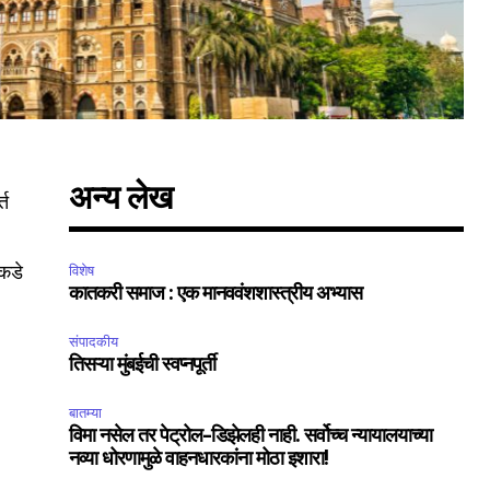
अन्य लेख
्त
ाकडे
विशेष
कातकरी समाज : एक मानववंशशास्त्रीय अभ्यास
संपादकीय
तिसऱ्या मुंबईची स्वप्नपूर्ती
बातम्या
विमा नसेल तर पेट्रोल-डिझेलही नाही. सर्वोच्च न्यायालयाच्या
नव्या धोरणामुळे वाहनधारकांना मोठा इशारा!