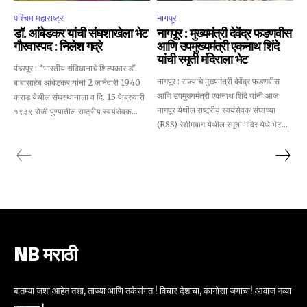
पश्चिम महाराष्ट्र
नागपूर
डॉ. आंबेडकर यांची संघशाखेला भेट
नागपूर : मुख्यमंत्री देवेंद्र फडणवीस
गौरवास्पद : निलेश गद्रे
आणि उपमुख्यमंत्री एकनाथ शिंदे
यांची स्मृती मंदिराला भेट
पंढरपूर : “भारतीय संविधानाचे शिल्पकार डॉ.
नागपूर : राज्याचे मुख्यमंत्री देवेंद्र फडणवीस
बाबासाहेब आंबेडकर यांनी 2 जानेवारी 1940
आणि उपमुख्यमंत्री एकनाथ शिंदे यांनी आज
कराड येथील संघस्थानाला व दि. 15 फेब्रुवारी
नागपूर येथील राष्ट्रीय स्वयंसेवक संघाच्या
१९३९ रोजी पुण्यातील राष्ट्रीय स्वयंसेवक...
(RSS) रेशीमबाग येथील स्मृती मंदिर येथे भेट...
NB मराठी
बातम्या जशा आहेत तशा, ताज्या आणि तर्कसंगत ! विचार देशाचा, कानोसा जगाचा! आवाज नव्या