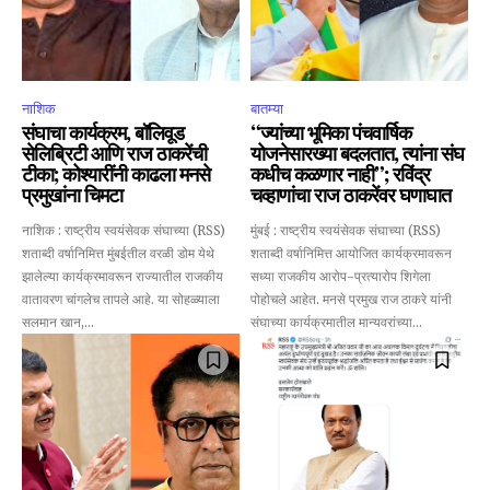
नाशिक
बातम्या
संघाचा कार्यक्रम, बॉलिवूड
“ज्यांच्या भूमिका पंचवार्षिक
सेलिब्रिटी आणि राज ठाकरेंची
योजनेसारख्या बदलतात, त्यांना संघ
टीका; कोश्यारींनी काढला मनसे
कधीच कळणार नाही”; रविंद्र
प्रमुखांना चिमटा
चव्हाणांचा राज ठाकरेंवर घणाघात
नाशिक : राष्ट्रीय स्वयंसेवक संघाच्या (RSS)
मुंबई : राष्ट्रीय स्वयंसेवक संघाच्या (RSS)
शताब्दी वर्षानिमित्त मुंबईतील वरळी डोम येथे
शताब्दी वर्षानिमित्त आयोजित कार्यक्रमावरून
झालेल्या कार्यक्रमावरून राज्यातील राजकीय
सध्या राजकीय आरोप-प्रत्यारोप शिगेला
वातावरण चांगलेच तापले आहे. या सोहळ्याला
पोहोचले आहेत. मनसे प्रमुख राज ठाकरे यांनी
सलमान खान,...
संघाच्या कार्यक्रमातील मान्यवरांच्या...
Join our community of
SUBSCRIBERS and be part of the