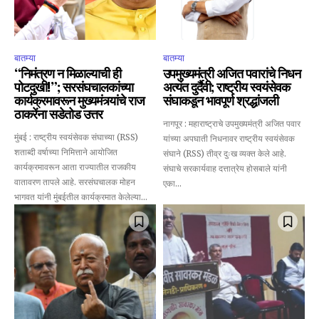
conversation.
To subscribe, simply enter your email address on our website
or click the subscribe button below. Don't worry, we respect
बातम्या
बातम्या
your privacy and won't spam your inbox. Your information is
“निमंत्रण न मिळाल्याची ही
उपमुख्यमंत्री अजित पवारांचे निधन
safe with us.
पोटदुखी!”; सरसंघचालकांच्या
अत्यंत दुर्दैवी; राष्ट्रीय स्वयंसेवक
कार्यक्रमावरून मुख्यमंत्र्यांचे राज
संघाकडून भावपूर्ण श्रद्धांजली
ठाकरेंना सडेतोड उत्तर
नागपूर : महाराष्ट्राचे उपमुख्यमंत्री अजित पवार
मुंबई : राष्ट्रीय स्वयंसेवक संघाच्या (RSS)
यांच्या अपघाती निधनावर राष्ट्रीय स्वयंसेवक
शताब्दी वर्षाच्या निमित्ताने आयोजित
संघाने (RSS) तीव्र दुःख व्यक्त केले आहे.
कार्यक्रमावरून आता राज्यातील राजकीय
संघाचे सरकार्यवाह दत्तात्रेय होसबाले यांनी
SUBSCRIBE
वातावरण तापले आहे. सरसंघचालक मोहन
एका...
भागवत यांनी मुंबईतील कार्यक्रमात केलेल्या...
I've read and accept the
Privacy Policy
.
6,300
32,111
75
Fans
Followers
Followers