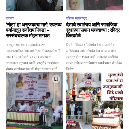
बातम्या
पश्चिम महाराष्ट्र
‘नोटा’ हा अराजकाचा मार्ग; उपलब्ध
देशाचे स्वातंत्र्य आणि सामाजिक
पर्यायातून सर्वोत्तम निवडा –
सुधारणा समान महत्त्वाच्या : रविंद्र
सरसंघचालक मोहन भागवत
किरकोळे
नागपूर : महाराष्ट्र राज्यातील २९
पिंपरी-चिंचवड : 'जोपर्यंत देशात जातीभेद
महानगरपालिकांच्या सार्वत्रिक निवडणुकीसाठी
अस्तित्वात आहे, तोपर्यंत देश खऱ्या अर्थाने
आज (१५ जानेवारी २०२६) उत्साहात
स्वतंत्र होऊ शकत नाही. समाजात जातीभेद
मतदानाला सुरुवात झाली. राष्ट्रीय स्वयंसेवक
कायम राहिल्यास भविष्यात स्वातंत्र्याल ही धोका
संघाचे सरसंघचालक डॉ. मोहन भागवत यांनी...
निर्माण...