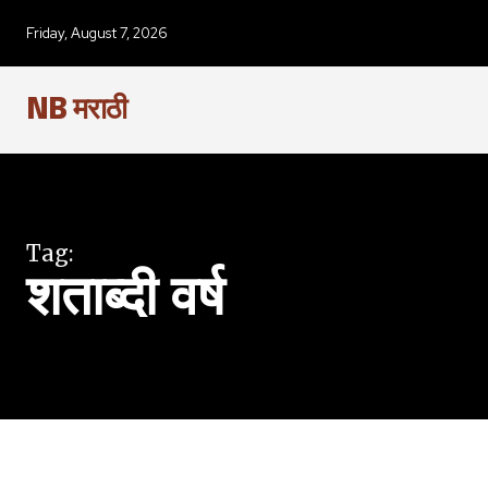
SUBSCRIBERS an
Friday, August 7, 2026
of the conversa
NB मराठी
To subscribe, simply enter your e
the subscribe button below. Don'
won't spam your inbox. Your infor
Tag:
शताब्दी वर्ष
6,300
Fans