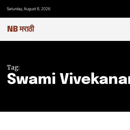
SUBSCRIBERS an
Saturday, August 8, 2026
of the conversa
NB मराठी
To subscribe, simply enter your e
the subscribe button below. Don'
won't spam your inbox. Your infor
Tag:
Swami Vivekana
6,300
Fans