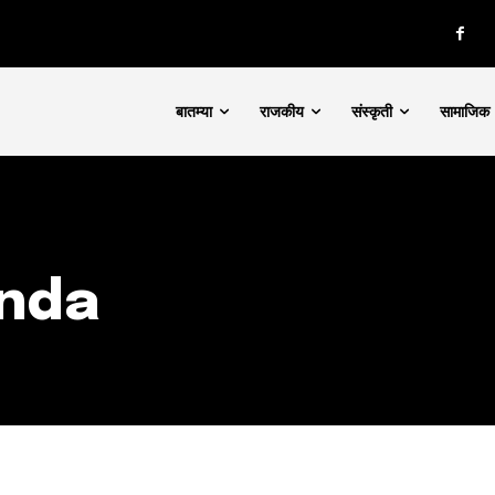
d be part
tion.
बातम्या
राजकीय
संस्कृती
सामाजिक
mail address on our website or click
t worry, we respect your privacy and
I've read and a
mation is safe with us.
nda
32,111
Followers