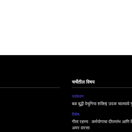
चर्चेतील विषय
पर्यावरण
बळ बुद्धी वेचुनिया शक्ति| उदक चालवावे य
विशेष
गीता रहस्य : कर्मयोगाचा दीपस्तंभ आणि हिं
अमर वारसा