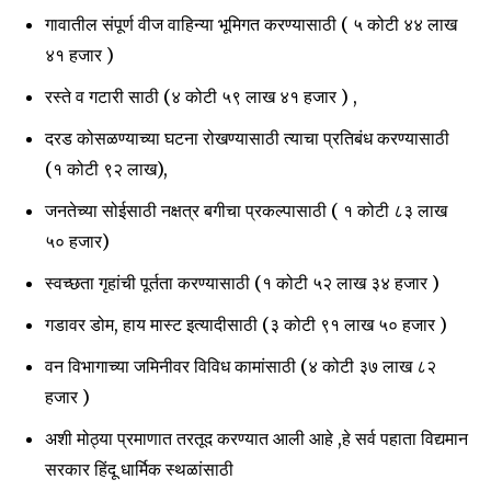
गावातील संपूर्ण वीज वाहिन्या भूमिगत करण्यासाठी ( ५ कोटी ४४ लाख
४१ हजार )
Join our community of
रस्ते व गटारी साठी (४ कोटी ५९ लाख ४१ हजार ) ,
SUBSCRIBERS and be part of the
conversation.
दरड कोसळण्याच्या घटना रोखण्यासाठी त्याचा प्रतिबंध करण्यासाठी
(१ कोटी ९२ लाख),
To subscribe, simply enter your email address on our website
or click the subscribe button below. Don't worry, we respect
जनतेच्या सोईसाठी नक्षत्र बगीचा प्रकल्पासाठी ( १ कोटी ८३ लाख
your privacy and won't spam your inbox. Your information is
५० हजार)
safe with us.
स्वच्छता गृहांची पूर्तता करण्यासाठी (१ कोटी ५२ लाख ३४ हजार )
गडावर डोम, हाय मास्ट इत्यादीसाठी (३ कोटी ९१ लाख ५० हजार )
वन विभागाच्या जमिनीवर विविध कामांसाठी (४ कोटी ३७ लाख ८२
SUBSCRIBE
हजार )
अशी मोठ्या प्रमाणात तरतूद करण्यात आली आहे ,हे सर्व पहाता विद्यमान
I've read and accept the
Privacy Policy
.
सरकार हिंदू धार्मिक स्थळांसाठी