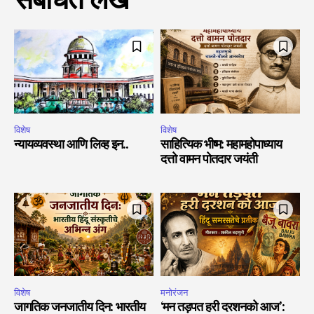
संबंधित लेख
विशेष
विशेष
न्यायव्यवस्था आणि लिव्ह इन..
साहित्यिक भीष्म: महामहोपाध्याय
दत्तो वामन पोतदार जयंती
विशेष
मनोरंजन
जागतिक जनजातीय दिन: भारतीय
‘मन तड़पत हरी दरशनको आज’: