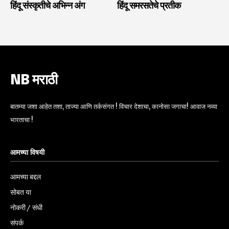
हिंदू संस्कृतीचे अभिन्न अंग
हिंदू समरसतेचे प्रतीक
NB मराठी
बातम्या जशा आहेत तशा, ताज्या आणि तर्कसंगत ! विचार देशाचा, कानोसा जगाचा! आवाज नव्या
भारताचा !
आमच्या विषयी
आमच्या बद्दल
सोबत या
नोकरी / संधी
संपर्क