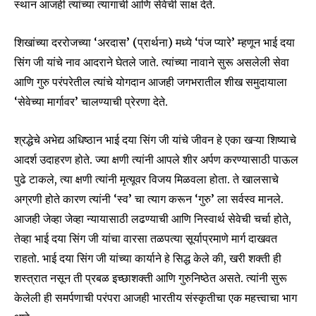
स्थान आजही त्यांच्या त्यागाची आणि सेवेची साक्ष देते.
शिखांच्या दररोजच्या ‘अरदास’ (प्रार्थना) मध्ये ‘पंज प्यारे’ म्हणून भाई दया
सिंग जी यांचे नाव आदराने घेतले जाते. त्यांच्या नावाने सुरू असलेली सेवा
आणि गुरु परंपरेतील त्यांचे योगदान आजही जगभरातील शीख समुदायाला
‘सेवेच्या मार्गावर’ चालण्याची प्रेरणा देते.
श्रद्धेचे अभेद्य अधिष्ठान भाई दया सिंग जी यांचे जीवन हे एका खऱ्या शिष्याचे
आदर्श उदाहरण होते. ज्या क्षणी त्यांनी आपले शीर अर्पण करण्यासाठी पाऊल
पुढे टाकले, त्या क्षणी त्यांनी मृत्यूवर विजय मिळवला होता. ते खालसाचे
अग्रणी होते कारण त्यांनी ‘स्व’ चा त्याग करून ‘गुरु’ ला सर्वस्व मानले.
आजही जेव्हा जेव्हा न्यायासाठी लढण्याची आणि निस्वार्थ सेवेची चर्चा होते,
तेव्हा भाई दया सिंग जी यांचा वारसा तळपत्या सूर्याप्रमाणे मार्ग दाखवत
राहतो. भाई दया सिंग जी यांच्या कार्याने हे सिद्ध केले की, खरी शक्ती ही
शस्त्रात नसून ती प्रबळ इच्छाशक्ती आणि गुरुनिष्ठेत असते. त्यांनी सुरू
केलेली ही समर्पणाची परंपरा आजही भारतीय संस्कृतीचा एक महत्त्वाचा भाग