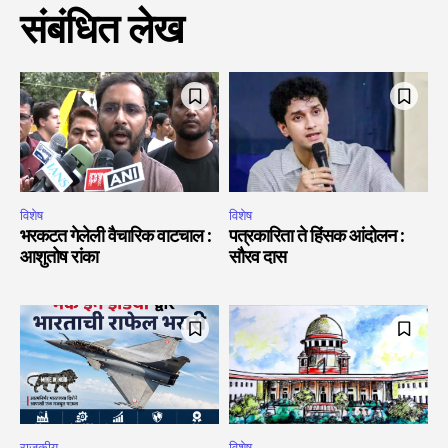
संबंधित लेख
विशेष
विशेष
भरकटत गेलेली वैचारिक वाटचाल :
पत्रकारिता ते हिंसक आंदोलन :
आशुतोष रांका
सौरव दास
राजकीय
विशेष