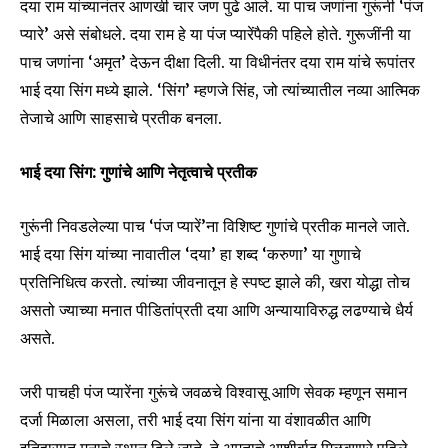
दया राम यांच्यानंतर आणखी चार जण पुढे आले. या पाच जणांना गुरूंनी ‘पंज
प्यारे’ असे संबोधले. दया राम हे या पंज प्यारेंपैकी पहिले होते. गुरूजींनी या
पाच जणांना ‘अमृत’ देऊन दीक्षा दिली. या विधीनंतर दया राम यांचे रूपांतर
भाई दया सिंग मध्ये झाले. ‘सिंग’ म्हणजे सिंह, जो त्यांच्यातील नव्या आत्मिक
तेजाचे आणि साहसाचे प्रतीक बनला.
भाई दया सिंग
:
गुणांचे आणि नेतृत्वाचे प्रतीक
गुरूंनी निवडलेल्या पाच ‘पंज प्यारें’ना विशिष्ट गुणांचे प्रतीक मानले जाते.
भाई दया सिंग यांच्या नावातील ‘दया’ हा शब्द ‘करुणा’ या गुणाचे
प्रतिनिधित्व करतो. त्यांच्या जीवनातून हे स्पष्ट झाले की, खरा योद्धा तोच
असतो ज्याच्या मनात पीडितांप्रती दया आणि अन्यायाविरुद्ध लढण्याचे धैर्य
असते.
जरी पाचही पंज प्यारेंना गुरूंचे जवळचे विश्वासू आणि सेवक म्हणून समान
दर्जा मिळाला असला, तरी भाई दया सिंग यांना या वंशावळीत आणि