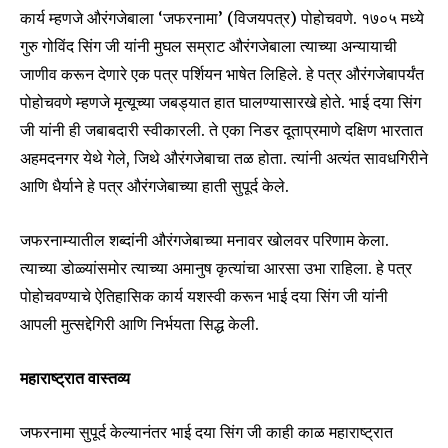
कार्य म्हणजे औरंगजेबाला ‘जफरनामा’ (विजयपत्र) पोहोचवणे. १७०५ मध्ये
safe with us.
गुरु गोविंद सिंग जी यांनी मुघल सम्राट औरंगजेबाला त्याच्या अन्यायाची
जाणीव करून देणारे एक पत्र पर्शियन भाषेत लिहिले. हे पत्र औरंगजेबापर्यंत
पोहोचवणे म्हणजे मृत्यूच्या जबड्यात हात घालण्यासारखे होते. भाई दया सिंग
जी यांनी ही जबाबदारी स्वीकारली. ते एका निडर दूताप्रमाणे दक्षिण भारतात
SUBSCRIBE
अहमदनगर येथे गेले, जिथे औरंगजेबाचा तळ होता. त्यांनी अत्यंत सावधगिरीने
आणि धैर्याने हे पत्र औरंगजेबाच्या हाती सुपूर्द केले.
I've read and accept the
Privacy Policy
.
जफरनाम्यातील शब्दांनी औरंगजेबाच्या मनावर खोलवर परिणाम केला.
त्याच्या डोळ्यांसमोर त्याच्या अमानुष कृत्यांचा आरसा उभा राहिला. हे पत्र
6,300
32,111
75
पोहोचवण्याचे ऐतिहासिक कार्य यशस्वी करून भाई दया सिंग जी यांनी
Fans
Followers
Followers
आपली मुत्सद्देगिरी आणि निर्भयता सिद्ध केली.
महाराष्ट्रात वास्तव्य
जफरनामा सुपूर्द केल्यानंतर भाई दया सिंग जी काही काळ महाराष्ट्रात