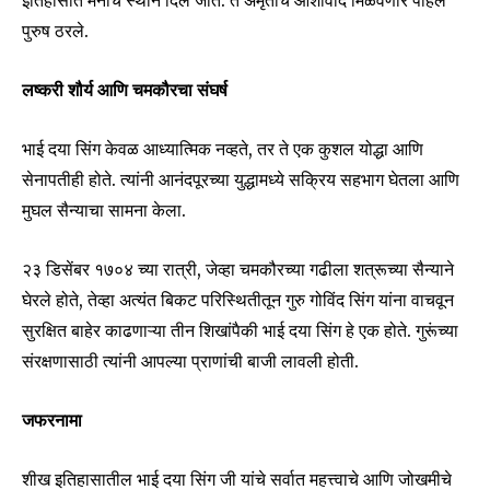
इतिहासात मनाचे स्थान दिले जाते. ते अमृताचे आशीर्वाद मिळवणारे पहिले
पुरुष ठरले.
लष्करी शौर्य आणि चमकौरचा संघर्ष
भाई दया सिंग केवळ आध्यात्मिक नव्हते, तर ते एक कुशल योद्धा आणि
सेनापतीही होते. त्यांनी आनंदपूरच्या युद्धामध्ये सक्रिय सहभाग घेतला आणि
मुघल सैन्याचा सामना केला.
२३ डिसेंबर १७०४ च्या रात्री, जेव्हा चमकौरच्या गढीला शत्रूच्या सैन्याने
घेरले होते, तेव्हा अत्यंत बिकट परिस्थितीतून गुरु गोविंद सिंग यांना वाचवून
सुरक्षित बाहेर काढणाऱ्या तीन शिखांपैकी भाई दया सिंग हे एक होते. गुरूंच्या
Join our community of
संरक्षणासाठी त्यांनी आपल्या प्राणांची बाजी लावली होती.
SUBSCRIBERS and be part of the
conversation.
जफरनामा
To subscribe, simply enter your email address on our website
or click the subscribe button below. Don't worry, we respect
शीख इतिहासातील भाई दया सिंग जी यांचे सर्वात महत्त्वाचे आणि जोखमीचे
your privacy and won't spam your inbox. Your information is