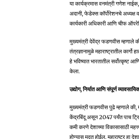
या कार्यक्रमास वनमंत्री गणेश नाईक,
अदानी, फेडेक्स कॉर्पोरेशनचे अध्यक्ष
कार्यकारी अधिकारी आणि चीफ ऑपरेटि
Join our commu
मुख्यमंत्री देवेंद्र फडणवीस म्हणा
SUBSCRIBERS an
तंत्रज्ञानामुळे महाराष्ट्रातील कार्
of the conversa
हे भविष्यात भारतातील सर्वोत्कृष्ट आण
केला.
To subscribe, simply enter your e
the subscribe button below. Don'
उद्योग, निर्यात आणि संपूर्ण व्यावसा
won't spam your inbox. Your infor
मुख्यमंत्री फडणवीस पुढे म्हणाले की
केंद्रबिंदू असून 2047 पर्यंत पाच ट्
कमी करणे देशाच्या विकासासाठी महत्त्व
6,300
होण्यास मदत होईल. महाराष्ट्र हा देशा