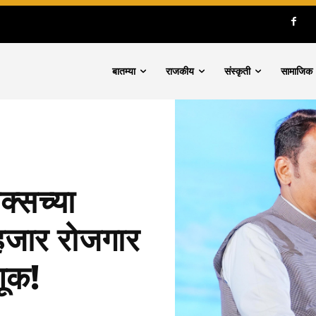
बातम्या
राजकीय
संस्कृती
सामाजिक
क्सच्या
 हजार रोजगार
णूक!