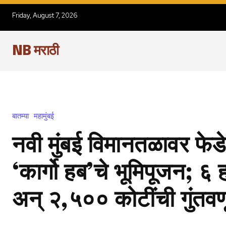
Friday, August 7, 2026
NB मराठी
बातम्या
महामुंबई
नवी मुंबई विमानतळावर फेडे
‘कार्गो हब’चे भूमिपूजन; ६
अन् २,५०० कोटींची गुंतव