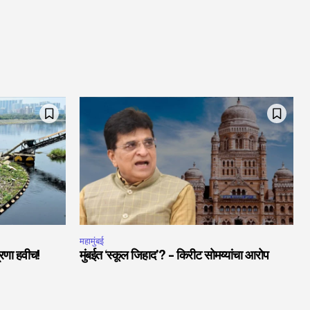
महामुंबई
त्रणा हवीच!
मुंबईत ‘स्कूल जिहाद’? – किरीट सोमय्यांचा आरोप