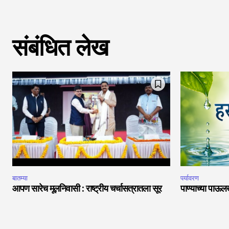
संबंधित लेख
बातम्या
पर्यावरण
आपण सारेच मूलनिवासी : राष्ट्रीय चर्चासत्रातला सूर
पाण्याच्या पाऊल