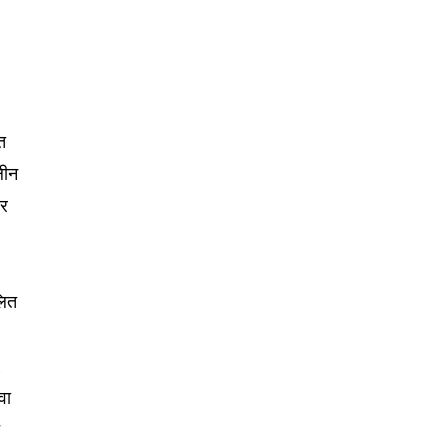
Followers
ित
लीन
ार
लित
,
वा
च