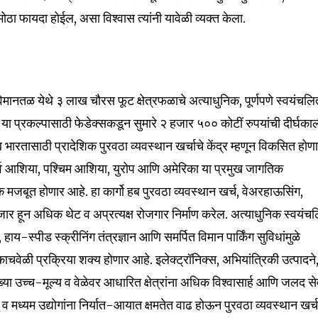
Followers
मोठा फायदा होईल, असा विश्वास त्यांनी यावेळी व्यक्त केला.
य विमानतळ येथे ३ लाख चौरस फूट क्षेत्रफळाचे अत्याधुनिक, पूर्णपणे स्वयंचल
 या प्रकल्पासाठी फेडेक्सकडून सुमारे २ हजार ५०० कोटीं रुपयांची दीर्घका
 भारतासाठी प्रादेशिक पुरवठा व्यवस्थान खर्चाचे केंद्र म्हणून विकसित होण
पूर्व आशिया, पश्चिम आशिया, युरोप आणि अमेरिका या प्रमुख जागतिक
क मजबूत होणार आहे. हा कार्गो हब पुरवठा व्यवस्थान खर्च, वेअरहाऊसिंग,
 हजार हून अधिक थेट व अप्रत्यक्ष रोजगार निर्माण करेल. अत्याधुनिक स्वयंच
, हाय-स्पीड स्क्रीनिंग तंत्रज्ञान आणि समर्पित विमान पार्किंग सुविधांमुळे
वेळी प्रक्रिया शक्य होणार आहे. इलेक्ट्रॉनिक्स, अभियांत्रिकी उत्पादने
या उच्च-मूल्य व वेळेवर आधारित क्षेत्रांना अधिक विश्वासार्ह आणि जलद से
घु व मध्यम उद्योगांना निर्यात-आयात क्षमतेत वाढ होऊन पुरवठा व्यवस्थान खर्