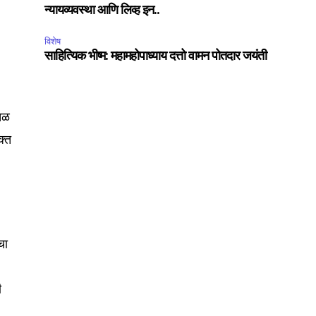
न्यायव्यवस्था आणि लिव्ह इन..
विशेष
साहित्यिक भीष्म: महामहोपाध्याय दत्तो वामन पोतदार जयंती
नतळ
क्त
SUBSCRIBE
ccept the
Privacy Policy
.
चा
ी
75