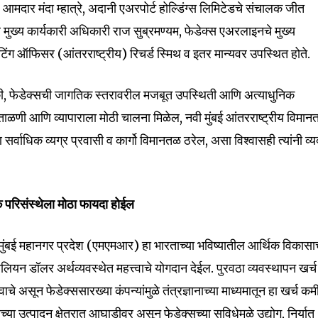
 आमदार मंदा म्हात्रे, अदानी एअरपोर्ट होल्डिंग्स लिमिटेडचे संचालक जीत
 व मुख्य कार्यकारी अधिकारी राज सुब्रमण्यम, फेडेक्स एअरलाइनचे मुख्य
ंग ऑफिसर (आंतरराष्ट्रीय) रिचर्ड स्मिथ व इतर मान्यवर उपस्थित होते.
nity of
ले की, फेडेक्सची जागतिक स्तरावरील मजबूत उपस्थिती आणि अत्याधुनिक
d be part
गो हाताळणी आणि व्यापाराला मोठी चालना मिळेल, नवी मुंबई आंतरराष्ट्रीय विमा
tion.
ि सर्वाधिक व्यग्र प्रवासी व कार्गो विमानतळ ठरेल, असा विश्वासही त्यांनी व्य
mail address on our website or click
t worry, we respect your privacy and
I've read and a
यिक परिसंस्थेला मोठा फायदा होईल
mation is safe with us.
, मुंबई महानगर प्रदेश (एमएमआर) हा भारताच्या भविष्यातील आर्थिक विकासा
रिलियन डॉलर अर्थव्यवस्थेत महत्त्वाचे योगदान देईल. पुरवठा व्यवस्थापन खर्च
ाचे असून फेडेक्ससारख्या कंपन्यांमुळे तंत्रज्ञानाच्या माध्यमातून हा खर्च कम
32,111
च्या उत्पादन क्षेत्रात आघाडीवर असून फेडेक्सच्या सुविधेमुळे उद्योग, निर्यात