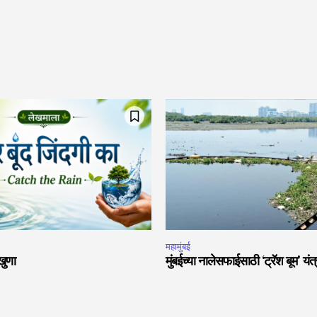
महामुंबई
खुणा
मुंबईच्या नालेसफाईसाठी ‘ट्रॅश बूम’ यं