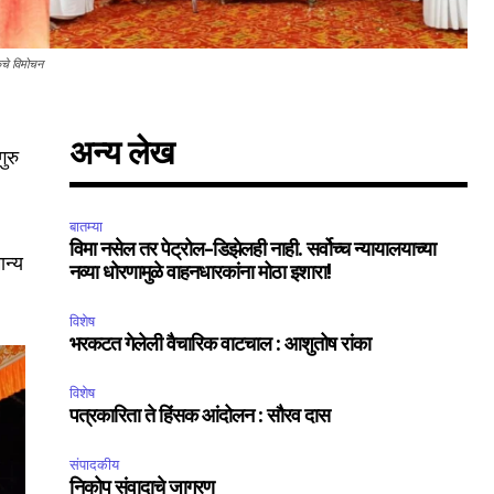
िकेचे विमोचन
अन्य लेख
ुरु
बातम्या
विमा नसेल तर पेट्रोल-डिझेलही नाही. सर्वोच्च न्यायालयाच्या
ान्य
नव्या धोरणामुळे वाहनधारकांना मोठा इशारा!
विशेष
भरकटत गेलेली वैचारिक वाटचाल : आशुतोष रांका
विशेष
SUBSCRIBE
पत्रकारिता ते हिंसक आंदोलन : सौरव दास
संपादकीय
ccept the
Privacy Policy
.
निकोप संवादाचे जागरण