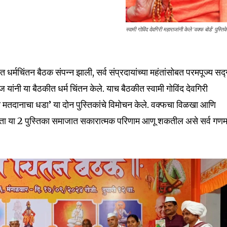
स्वामी गोविंद देवगिरी महाराजांनी केले 'वक्फ बोर्ड' पुस्त
 धर्मचिंतन बैठक संपन्न झाली, सर्व संप्रदायांच्या महंतांसोबत परमपूज्य सद्ग
ज यांनी या बैठकीत धर्म चिंतन केले. याच बैठकीत स्वामी गोविंद देवगिरी
ठा मतदानाचा धडा’ या दोन पुस्तिकांचे विमोचन केले. वक्फचा विळखा आणि
ता या 2 पुस्तिका समाजात सकारात्मक परिणाम आणू शकतील असे सर्व गणम
nity of
d be part
tion.
mail address on our website or click
t worry, we respect your privacy and
I've read and a
mation is safe with us.