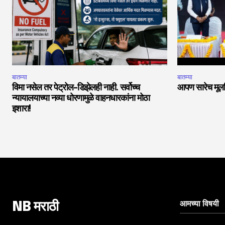
बातम्या
बातम्या
विमा नसेल तर पेट्रोल-डिझेलही नाही. सर्वोच्च
आपण सारेच मूलनि
न्यायालयाच्या नव्या धोरणामुळे वाहनधारकांना मोठा
इशारा!
आमच्या विषयी
NB मराठी