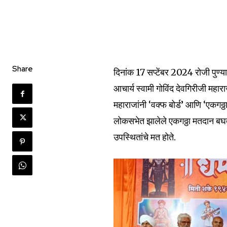
Share
दिनांक 17 सप्टेंबर 2024 रोजी पुण्यात
आचार्य स्वामी गोविंद देवगिरीजी महारा
महाराजांनी ‘वक्फ बोर्ड’ आणि ‘एकगठ्
लोकसभेत झालेले एकगठ्ठा मतदान बघ
उपस्थितांचे मत होते.
Join our commu
SUBSCRIBERS an
of the conversa
To subscribe, simply enter your e
the subscribe button below. Don'
won't spam your inbox. Your infor