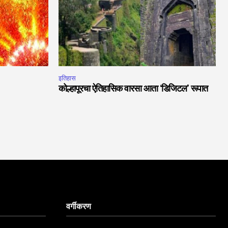
इतिहास
कोल्हापूरचा ऐतिहासिक वारसा आता ‘डिजिटल’ रूपात
वर्गीकरण