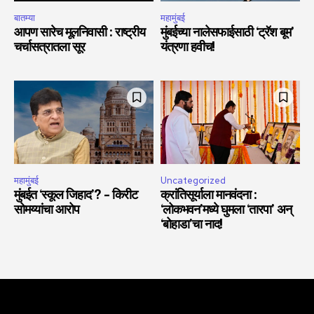
बातम्या
महामुंबई
आपण सारेच मूलनिवासी : राष्ट्रीय
मुंबईच्या नालेसफाईसाठी ‘ट्रॅश बूम’
चर्चासत्रातला सूर
यंत्रणा हवीच!
महामुंबई
Uncategorized
मुंबईत ‘स्कूल जिहाद’? – किरीट
क्रांतिसूर्याला मानवंदना :
सोमय्यांचा आरोप
‘लोकभवन’मध्ये घुमला ‘तारपा’ अन्
‘बोहाडा’चा नाद!