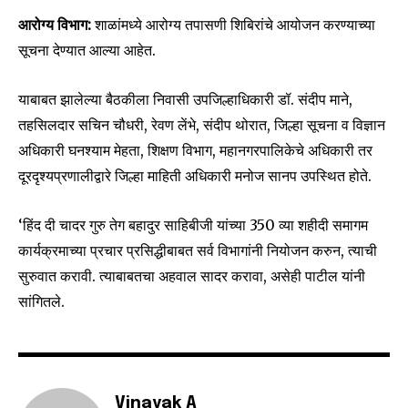
Join our community of
आरोग्य विभाग:
शाळांमध्ये आरोग्य तपासणी शिबिरांचे आयोजन करण्याच्या
SUBSCRIBERS and be part of the
सूचना देण्यात आल्या आहेत.
conversation.
To subscribe, simply enter your email address on our website
याबाबत झालेल्या बैठकीला निवासी उपजिल्हाधिकारी डॉ. संदीप माने,
or click the subscribe button below. Don't worry, we respect
तहसिलदार सचिन चौधरी, रेवण लेंभे, संदीप थोरात, जिल्हा सूचना व विज्ञान
your privacy and won't spam your inbox. Your information is
safe with us.
अधिकारी घनश्याम मेहता, शिक्षण विभाग, महानगरपालिकेचे अधिकारी तर
दूरदृश्यप्रणालीद्वारे जिल्हा माहिती अधिकारी मनोज सानप उपस्थित होते.
‘हिंद दी चादर गुरु तेग बहादुर साहिबीजी यांच्या 350 व्या शहीदी समागम
कार्यक्रमाच्या प्रचार प्रसिद्धीबाबत सर्व विभागांनी नियोजन करुन, त्याची
SUBSCRIBE
सुरुवात करावी. त्याबाबतचा अहवाल सादर करावा, असेही पाटील यांनी
सांगितले.
I've read and accept the
Privacy Policy
.
6,300
32,111
75
Vinayak A