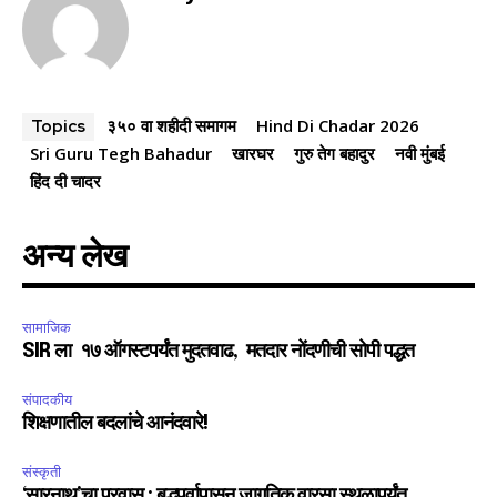
Fans
Followers
Followers
३५० वा शहीदी समागम
Hind Di Chadar 2026
Topics
Sri Guru Tegh Bahadur
खारघर
गुरु तेग बहादुर
नवी मुंबई
हिंद दी चादर
अन्य लेख
सामाजिक
SIR ला १७ ऑगस्टपर्यंत मुदतवाढ, मतदार नोंदणीची सोपी पद्धत
संपादकीय
शिक्षणातील बदलांचे आनंदवारे!
संस्कृती
‘सारनाथ’चा प्रवास : बुद्धपर्वापासून जागतिक वारसा स्थळापर्यंत