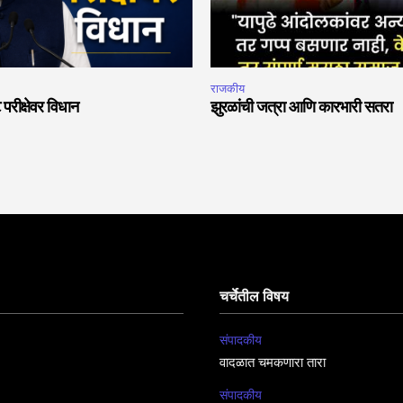
राजकीय
 परीक्षेवर विधान
झुरळांची जत्रा आणि कारभारी सतरा
चर्चेतील विषय
संपादकीय
वादळात चमकणारा तारा
संपादकीय