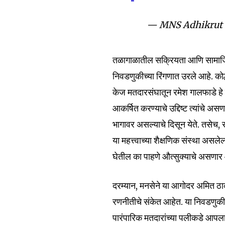
Join our commu
SUBSCRIBERS an
— MNS Adhikrut –
of the conversa
तळागाळातील सक्रियता आणि सामाजिक
To subscribe, simply enter your e
निवडणुकीच्या रिंगणात उरले आहे. को
the subscribe button below. Don'
केज मतदारसंघातून रमेश गालफाडे हे 
won't spam your inbox. Your infor
आकर्षित करण्याचे उद्दिष्ट त्यांचे 
भागावर असल्याचे दिसून येते. तसेच, स
या महत्त्वाच्या शैक्षणिक संस्था असल
घेतील का पाहणे औत्सुक्याचे असणार
6,300
Fans
दरम्यान, मनसेने या आगोदर अमित ठ
रणनीतीचे संकेत आहेत. या निवडणुकी
पारंपारिक मतदारांच्या पलीकडे आपला 