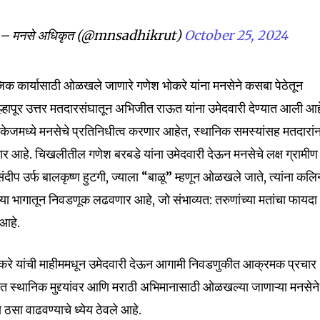
nity of
d be part
 मनसे अधिकृत (@mnsadhikrut)
October 25, 2024
tion.
 कार्यासाठी ओळखले जाणारे गणेश भोकरे यांना मनसेने कसबा पेठेतून
mail address on our website or click
ल्हापूर उत्तर मतदारसंघातून अभिजीत राऊत यांना उमेदवारी देण्यात आली आह
t worry, we respect your privacy and
I've read and a
केजमध्ये मनसेचे प्रतिनिधीत्व करणार आहेत, स्थानिक समस्यांसह मतदारांन
mation is safe with us.
असणार आहे. चिखलीतील गणेश बरबडे यांना उमेदवारी देऊन मनसेचे लक्ष ग्रामीण
ंदीप उर्फ ​​बालकृष्ण हुटगी, ज्याला “बाळू” म्हणून ओळखले जाते, त्यांना कलि
ेल्या भागातून निवडणूक लढवणार आहे, जो संभाव्यत: तरुणांच्या मतांचा फायदा
 आहे.
32,111
Followers
ाकरे यांची माहीममधून उमेदवारी देऊन आगामी निवडणुकीत आक्रमक प्रचार
त स्थानिक मुद्द्यांवर आणि मराठी अभिमानासाठी ओळखल्या जाणाऱ्या मनसेने
ठसा वाढवण्याचे ध्येय ठेवले आहे.