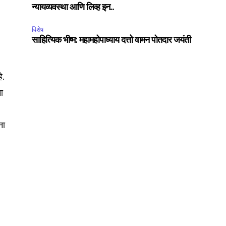
न्यायव्यवस्था आणि लिव्ह इन..
विशेष
साहित्यिक भीष्म: महामहोपाध्याय दत्तो वामन पोतदार जयंती
SUBSCRIBE
े.
ccept the
Privacy Policy
.
ा
ना
75
Followers