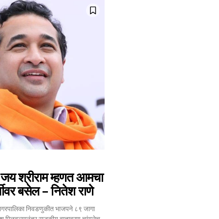
32,111
Followers
य श्रीराम म्हणत आमचा
्चीवर बसेल – नितेश राणे
 महानगरपालिका निवडणुकीत भाजपने ८९ जागा