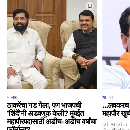
6,300
Fans
भाजपा
भाजपा
ठाकरेंचा गड गेला, पण भाजपची
…लवकरच ज
‘शिंदें’नी अडवणूक केली? मुंबईत
महापौर खुर
महापौरपदासाठी अडीच-अडीच वर्षांचा
मुंबई : बृहन्मुंबई