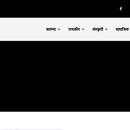
बातम्या
राजकीय
संस्कृती
सामाजिक
nity of
d be part
tion.
mail address on our website or click
t worry, we respect your privacy and
I've read and a
mation is safe with us.