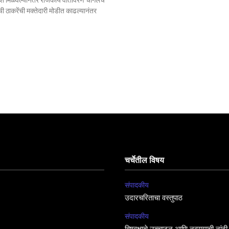
श मिळवल्यानंतर राजकीय वातावरण चांगलेच
ंची ठाकरेंची मक्तेदारी मोडीत काढल्यानंतर
चर्चेतील विषय
संपादकीय
उदारचरिताचा वस्तुपाठ
संपादकीय