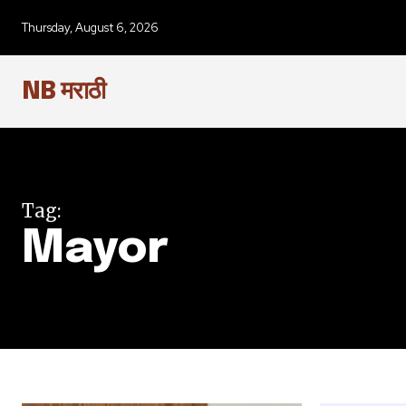
Thursday, August 6, 2026
NB मराठी
Tag:
Join our commu
Mayor
SUBSCRIBERS an
of the conversa
To subscribe, simply enter your e
the subscribe button below. Don'
won't spam your inbox. Your infor