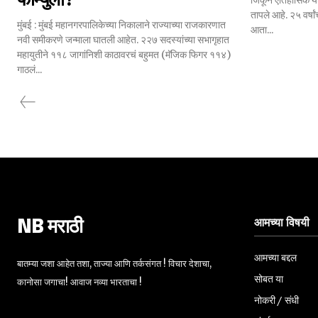
फॉर्म्युला?
जिंकून ऐतिहासिक य
तापले आहे. २५ वर्षा
मुंबई : मुंबई महानगरपालिकेच्या निकालाने राज्याच्या राजकारणात
आता...
नवी समीकरणे जन्माला घातली आहेत. २२७ सदस्यांच्या सभागृहात
महायुतीने ११८ जागांनिशी काठावरचं बहुमत (मॅजिक फिगर ११४)
गाठलं...
आमच्या विषयी
NB मराठी
आमच्या बद्दल
बातम्या जशा आहेत तशा, ताज्या आणि तर्कसंगत ! विचार देशाचा,
सोबत या
कानोसा जगाचा! आवाज नव्या भारताचा !
नोकरी / संधी