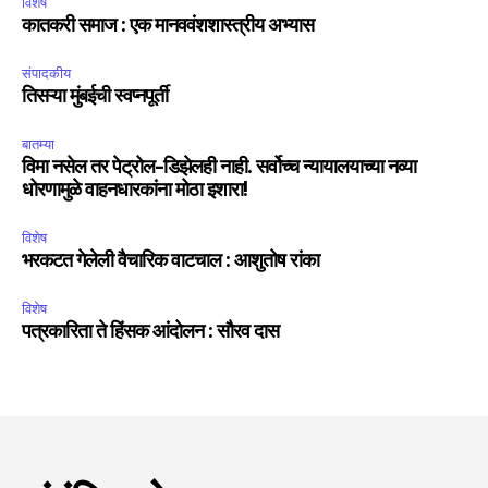
विशेष
कातकरी समाज : एक मानववंशशास्त्रीय अभ्यास
6,300
32,111
75
संपादकीय
Fans
Followers
Followers
तिसऱ्या मुंबईची स्वप्नपूर्ती
बातम्या
विमा नसेल तर पेट्रोल-डिझेलही नाही. सर्वोच्च न्यायालयाच्या नव्या
धोरणामुळे वाहनधारकांना मोठा इशारा!
विशेष
भरकटत गेलेली वैचारिक वाटचाल : आशुतोष रांका
विशेष
पत्रकारिता ते हिंसक आंदोलन : सौरव दास