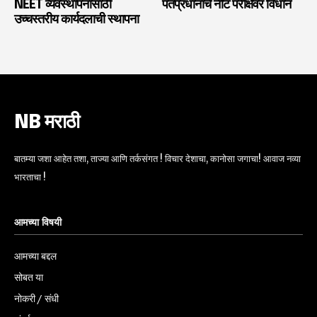
NEET व्यवस्थापनासाठी
पंतप्रधानांचे नीट परीक्षेवर विधान
उच्चस्तरीय कार्यदलाची स्थापना
NB मराठी
बातम्या जशा आहेत तशा, ताज्या आणि तर्कसंगत ! विचार देशाचा, कानोसा जगाचा! आवाज नव्या
भारताचा !
आमच्या विषयी
आमच्या बद्दल
सोबत या
नोकरी / संधी