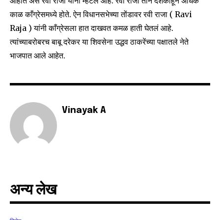
आहोत असं रवी राजा यांनी म्हटलं आहे. रवी राजा तीन दशकांहून अधिक
काळ काँग्रेसमध्ये होते. ऐन विधानसभेच्या तोंडावर रवी राजा ( Ravi
Raja ) यांनी काँग्रेसला हात दाखवत कमळ हाती घेतलं आहे.
Join our community of
त्यांच्याबरोबरच बाबू दरेकर या शिवसेना उद्धव ठाकरेंच्या पक्षातले नेते
SUBSCRIBERS and be part of the
भाजपात आले आहेत.
conversation.
To subscribe, simply enter your email address on our website
or click the subscribe button below. Don't worry, we respect
your privacy and won't spam your inbox. Your information is
Vinayak A
safe with us.
SUBSCRIBE
अन्य लेख
I've read and accept the
Privacy Policy
.