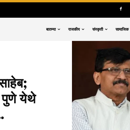
बातम्या
राजकीय
संस्कृती
सामाजिक
साहेब;
ुणे येथे
…