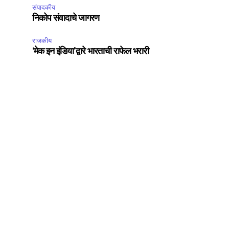
संपादकीय
निकोप संवादाचे जागरण
राजकीय
‘मेक इन इंडिया’द्वारे भारताची राफेल भरारी
SUBSCRIBE
ccept the
Privacy Policy
.
75
Followers