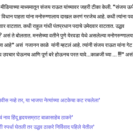
 मीडियाच्या माध्यमातून संजय राऊत यांच्यावर जहरी टीका केली. “संजय ऊर
 विधान पाहता यांना मनोरुग्णालाय दाखल करणं गरजेच आहे. कधी त्यांना पव
दवार वाटतात. कधी राहुल गांधी पंतप्रधान पदाचे उमेदवार वाटतात. उद्धव
 असं ते बोलतात. मनसेच्या वतीने पुणे येरवडा येथे असलेल्या मनोगरुग्णालय
 आहे” असं गजानन काळे यांनी म्हटलं आहे. त्यांनी संजय राऊत यांना गेट
ग्य उपचार घेऊनच आणि पूर्ण बरे होऊनच परत यावे…काळजी घ्या … !!!” असं 
वीस नव्हे तर, या भाजपा नेत्यांच्या अटकेचा कट रचलेला’
ं नाव हिंदू हृदयसम्राट बाळासाहेब ठाकरे’
्पर्धा घेतली तर उद्धव ठाकरे निर्विवाद पहिले येतील’