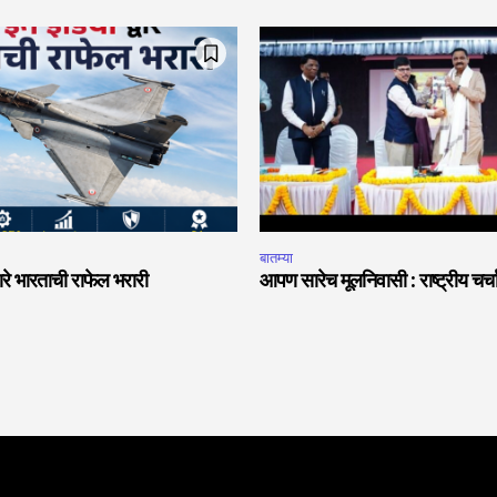
बातम्या
वारे भारताची राफेल भरारी
आपण सारेच मूलनिवासी : राष्ट्रीय चर्