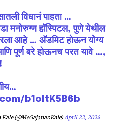
ातली विधानं पाहता …
nity of
ा मनोरुग्ण हॉस्पिटल, पुणे येथील
d be part
भरला आहे … अ‍ॅडमिट होऊन योग्य
tion.
ि पूर्ण बरे होऊनच परत यावे …,
!
mail address on our website or click
t worry, we respect your privacy and
I've read and a
mation is safe with us.
णीय…
r.com/b1oltK5B6b
32,111
 Kale (@MeGajananKale)
April 22, 2024
Followers