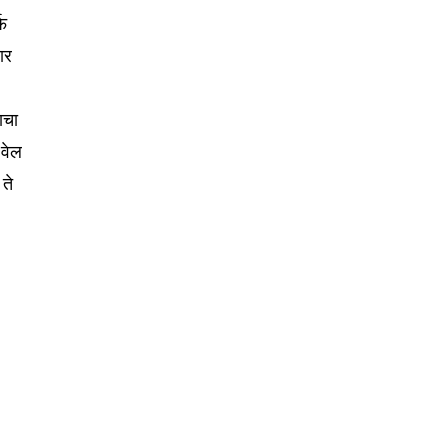
्फ
ार
ाचा
 वेल
ते