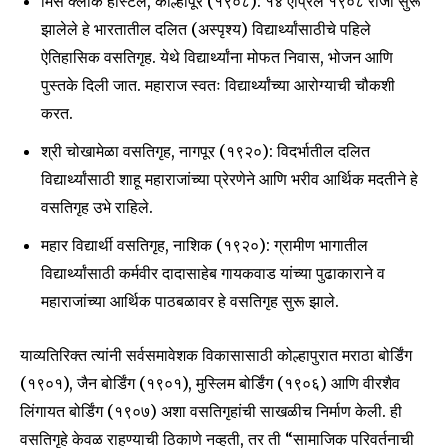
मिस क्लार्क हॉस्टेल, कोल्हापूर (१९०८): १४ एप्रिल १९०८ रोजी सुरू
झालेले हे भारतातील दलित (अस्पृश्य) विद्यार्थ्यांसाठीचे पहिले
ऐतिहासिक वसतिगृह. येथे विद्यार्थ्यांना मोफत निवास, भोजन आणि
पुस्तके दिली जात. महाराज स्वतः विद्यार्थ्यांच्या आरोग्याची चौकशी
करत.
श्री चोखामेळा वसतिगृह, नागपूर (१९२०): विदर्भातील दलित
विद्यार्थ्यांसाठी शाहू महाराजांच्या प्रेरणेने आणि भरीव आर्थिक मदतीने हे
वसतिगृह उभे राहिले.
महार विद्यार्थी वसतिगृह, नाशिक (१९२०): ग्रामीण भागातील
विद्यार्थ्यांसाठी कर्मवीर दादासाहेब गायकवाड यांच्या पुढाकाराने व
महाराजांच्या आर्थिक पाठबळावर हे वसतिगृह सुरू झाले.
याव्यतिरिक्त त्यांनी सर्वसमावेशक विकासासाठी कोल्हापुरात मराठा बोर्डिंग
(१९०१), जैन बोर्डिंग (१९०१), मुस्लिम बोर्डिंग (१९०६) आणि वीरशैव
लिंगायत बोर्डिंग (१९०७) अशा वसतिगृहांची साखळीच निर्माण केली. ही
वसतिगृहे केवळ राहण्याची ठिकाणे नव्हती, तर ती “सामाजिक परिवर्तनाची