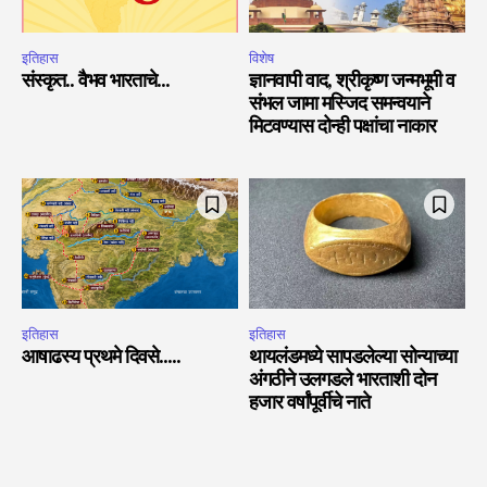
इतिहास
विशेष
संस्कृत.. वैभव भारताचे…
ज्ञानवापी वाद, श्रीकृष्ण जन्मभूमी व
संभल जामा मस्जिद समन्वयाने
मिटवण्यास दोन्ही पक्षांचा नाकार
इतिहास
इतिहास
आषाढस्य प्रथमे दिवसे…..
थायलंडमध्ये सापडलेल्या सोन्याच्या
अंगठीने उलगडले भारताशी दोन
हजार वर्षांपूर्वीचे नाते