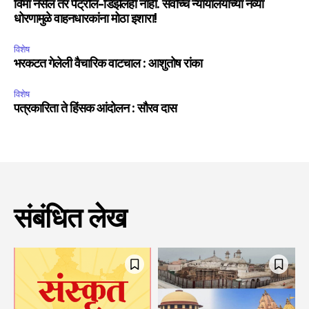
विमा नसेल तर पेट्रोल-डिझेलही नाही. सर्वोच्च न्यायालयाच्या नव्या
धोरणामुळे वाहनधारकांना मोठा इशारा!
विशेष
भरकटत गेलेली वैचारिक वाटचाल : आशुतोष रांका
विशेष
पत्रकारिता ते हिंसक आंदोलन : सौरव दास
संबंधित लेख