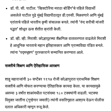
Join our community of
डॉ. पी. सी. पाटील: ‘व्हिक्टोरिया मराठा बोर्डिंग’चे पहिले विद्यार्थी
SUBSCRIBERS and be part of the
असलेले पाटील पुढे मुंबई विद्यापीठातून डी.एस्सी. मिळवणारे आणि मुंबई
conversation.
प्रांताचे पहिले भारतीय कृषी संचालक बनले. त्यांनी ‘रुंद सरीची मांजरी
पद्धत’ शोधून ऊस शेतीत क्रांती केली.
To subscribe, simply enter your email address on our website
or click the subscribe button below. Don't worry, we respect
डॉ. व्ही. व्ही. मिराशी: कोल्हापूरच्या शैक्षणिक वातावरणात वाढलेले मिराशी
your privacy and won't spam your inbox. Your information is
हे आधुनिक भारताचे महान इतिहासकार आणि प्राच्यविद्या पंडित बनले.
safe with us.
त्यांना ‘पद्मभूषण’ पुरस्काराने सन्मानित करण्यात आले.
सक्तीचे शिक्षण आणि ऐतिहासिक आरक्षण
SUBSCRIBE
शाहू महाराजांनी ३० सप्टेंबर १९१७ रोजी कोल्हापुरात प्राथमिक शिक्षण
सक्तीचे आणि मोफत करण्याचा ऐतिहासिक कायदा केला. या कायद्यामुळे
I've read and accept the
Privacy Policy
.
अवघ्या ३ वर्षांत शाळांमधील पटसंख्या १८० टक्क्यांनी वाढली. भटक्या
विमुक्त जातींना (गुन्हेगार जमाती) त्यांनी वसतिगृहात आश्रय देऊन पोलीस
दलात अधिकारी म्हणून रुजू केले.