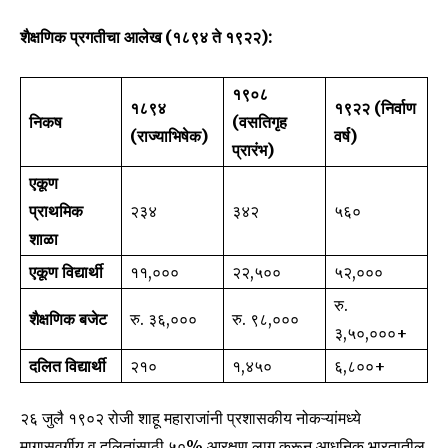
6,300
32,111
75
Fans
Followers
Followers
शैक्षणिक प्रगतीचा आलेख (१८९४ ते १९२२):
१९०८
१८९४
१९२२ (निर्वाण
निकष
(वसतिगृह
(राज्याभिषेक)
वर्ष)
प्रारंभ)
एकूण
प्राथमिक
२३४
३४२
५६०
शाळा
एकूण विद्यार्थी
११,०००
२२,५००
५२,०००
रु.
शैक्षणिक बजेट
रु. ३६,०००
रु. ९८,०००
३,५०,०००+
दलित विद्यार्थी
२१०
१,४५०
६,८००+
२६ जुलै १९०२ रोजी शाहू महाराजांनी प्रशासकीय नोकऱ्यांमध्ये
मागासवर्गीय व दलितांसाठी ५०% आरक्षण लागू करून आधुनिक भारतातील