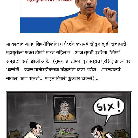
I've read and accept the
Privacy Policy
.
6,300
32,111
75
Fans
Followers
Followers
या काळात आम्हा शिवसैनिकांना मार्गदर्शन करायचे सोडून तुम्ही सत्ताधारी
महायुतीला फक्त टोमणे मारत राहिलात… आज तुमची प्रतिमा “टोमणे
सम्राट” अशी झाली आहे… (तुमचा हा टोमणा वृत्तपत्रात प्रसिद्ध झाल्यावर
भक्तांनी… फक्त मातोश्रीवरच्या गांडूळांना फणा असेल… आमच्याकडे
नागाला फणा असतो… म्हणून विषारी फुत्कार टाकले)…