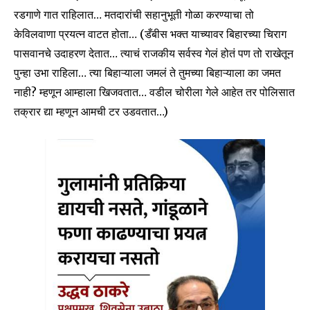
रडगाणे गात राहिलात… मतदारांची सहानुभूती गोळा करण्याचा तो
केविलवाणा प्रयत्न वाटत होता… (डँबीस भक्त याच्यावर बिहारच्या चिराग
पासवानचे उदाहरण देतात… त्याचं राजकीय सर्वस्व गेलं होतं पण तो राखेतून
पुन्हा उभा राहिला… त्या बिहाऱ्याला जमलं ते तुमच्या बिहाऱ्याला का जमत
Join our community of
नाही? म्हणून आम्हाला खिजवतात… वडील चोरीला गेले आहेत तर पोलिसात
SUBSCRIBERS and be part of the
तक्रार द्या म्हणून आमची टर उडवतात…)
conversation.
To subscribe, simply enter your email address on our website
or click the subscribe button below. Don't worry, we respect
your privacy and won't spam your inbox. Your information is
safe with us.
SUBSCRIBE