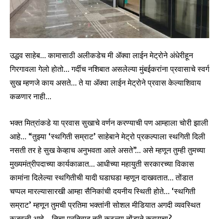
उद्धव साहेब… कामासाठी अलीकडेच मी ॲक्वा लाईन मेट्रोने अंधेरीहून
गिरगावला गेलो होतो… गर्दीच नशिबात असलेल्या मुंबईकरांना प्रवासाचे स्वर्ग
सुख म्हणजे काय असते… ते या ॲक्वा लाईन मेट्रोने प्रवास केल्याशिवाय
कळणार नाही…
भक्त मित्रांकडे या प्रवास सुखाचे वर्णन करण्याची पण आम्हाला चोरी झाली
आहे… “तुझ्या ‘स्थगिती सम्राट’ साहेबाने मेट्रो प्रकल्पाला स्थगिती दिली
नसती तर हे सुख केव्हाच अनुभवता आले असते”… असे म्हणून तुम्ही तुमच्या
मुख्यमंत्रीपदाच्या कार्यकाळात… आधीच्या महायुती सरकारच्या विकास
कामांना दिलेल्या स्थगितीची यादी घडाघडा म्हणून दाखवतात… तोंडात
चप्पल मारल्यासारखी आम्हा सैनिकांची दयनीय स्थिती होते… ‘स्थगिती
सम्राट’ म्हणून तुमची प्रतिमा भक्तांनी सोशल मीडियात अगदी व्यवस्थित
रुजवली आहे… तिचा प्रतिवाद तरी कुठल्या तोंडाने करायचा?…