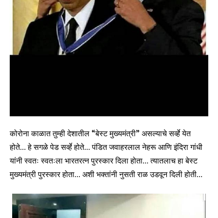
कोरोना काळात तुम्ही देशातील “बेस्ट मुख्यमंत्री” असल्याचे सर्व्हे येत
होते… हे सगळे पेड सर्व्हे होते… पंडित जवाहरलाल नेहरू आणि इंदिरा गांधी
यांनी स्वतः स्वतःला भारतरत्न पुरस्कार दिला होता… त्यातलाच हा बेस्ट
मुख्यमंत्री पुरस्कार होता… अशी भक्तांनी नुसती राळ उडवून दिली होती…