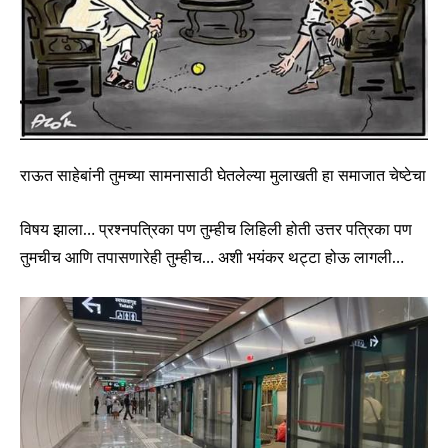
राऊत साहेबांनी तुमच्या सामनासाठी घेतलेल्या मुलाखती हा समाजात चेष्टेचा
विषय झाला… प्रश्नपत्रिका पण तुम्हीच लिहिली होती उत्तर पत्रिका पण
तुमचीच आणि तपासणारेही तुम्हीच… अशी भयंकर थट्टा होऊ लागली…