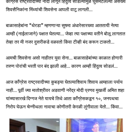
काँग्रेस राष्ट्रवादीच्या नादी लागून हिंदुत्व सोडल्यामुळे घुसमटलेल्या असंख्य
शिवसैनिकांना मिंध्यांची शिवसेना आपली वाटू लागली…
बाळासाहेबांना “थेरडा” म्हणणाऱ्या सुषमा अंधारेसारख्या आततायी नेत्या
आम्ही (नाईलाजाने) पक्षात घेतल्या… जेव्हा त्या पक्षाच्या वतीने बोलू लागतात
तेव्हा तर मी नजर दुसरीकडे वळवतो किंवा टीव्ही बंद करून टाकतो…
आमची शिवसेना असो नाहीतर युवा सेना… बाळासाहेबांच्या काळात होणारी
तरुण पोरांची भरती पार बंद झाली आहे… कारण आम्ही हिंदुत्व सोडलं…
आज काँग्रेस राष्ट्रवादीच्या कुबड्या घेतल्याशिवाय शिवाय आम्हाला पर्याय
नाही… पूर्वी ज्या मातोश्रीवर अडवाणी नरेंद्र मोदी प्रणव मुखर्जी अमित शहा
यांच्यासारखे दिग्गज नेते यायचे तिथे आता काँग्रेसकडून १०, जनपथचा
निरोप घेऊन चेन्नीथला नावाचा कोणीतरी केरळी लुंगीवाला येतो… किंवा…