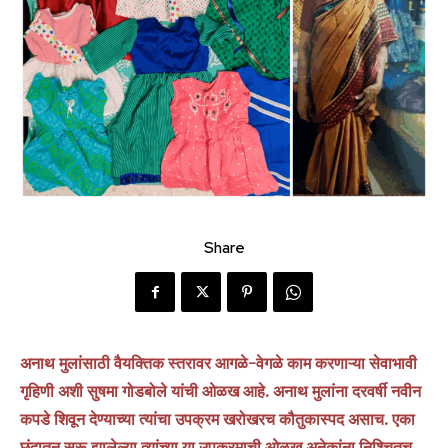
Share
अनाथ मुलांसाठी वैयक्तिक स्तरावर आगळे-वेगळे काम करणाऱ्या सेवाभावी
गृहिणी अशी सुषमा गोडबोले यांची ओळख आहे. अनाथ मुलांना दरवर्षी नवीन
कपडे शिवून देण्याच्या त्यांचा उपक्रम खरोखरच कौतुकास्पद असाच. एका
छंदातून सुरू झालेल्या त्यांच्या या उपक्रमाची ओळख अनेकांना निश्चितच