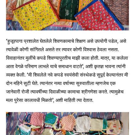
or click the subscribe button below. Don't worry, we respect
your privacy and won't spam your inbox. Your information is
safe with us.
‘हुजूरपागा प्रशालेत घेतलेले शिवणकामाचे शिक्षण असे उपयोगी पडेल, असे
त्यावेळी कोणी सांगितले असते तर त्यावर कोणी विश्वास ठेवला नसता.
SUBSCRIBE
विवाहानंतर मुलींचे कपडे शिवण्यापुरतीच माझी कला होती. मात्र, या कलेला
आता वेगळे परिमाण लाभले याचे समाधान वाटते’, अशी कृतज्ञ भावना त्यांनी
I've read and accept the
Privacy Policy
.
व्यक्त केली. ‘मी शिवलेले नवे कपडे स्वयंसेवी संस्थेकडे सुपूर्द केल्यानंतर मी
दोन महिने सुटी घेते. त्यानंतर नव्या वर्षाच्या सुरुवातीला म्हणजेच एक
जानेवारी रोजी त्यावर्षीच्या दिवाळीच्या कामाचा श्रीगणेशा करते. त्यामुळेच
6,300
32,111
75
मला पुरेसा कालावधी मिळतो’, अशी माहिती त्या देतात.
Fans
Followers
Followers