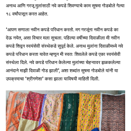
अनाथ आणि गरजू मुलांसाठी नवे कपडे शिवण्याचे काम सुषमा गोडबोले गेल्या
१८ वर्षांपासून करत आहेत.
‘आपण सणाला नवीन कपडे परिधान करतो. मग गरजूंना नवीन कपडे का
देऊ नयेत, असा विचार मला सुचला. पहिल्या वर्षीच्या दिवाळीला मी नवीन
कपडे शिवून स्वयंसेवी संस्थेकडे सुपूर्द केले. अनाथ मुलांना दिवाळीमध्ये नवे
कपडे परिधान करता यावेत म्हणून मी स्वतः शिवलेले कपडे एका स्वयंसेवी
संस्थेला दिले. नवे कपडे परिधान केलेल्या मुलांच्या चेहऱ्यावर झळकलेल्या
आनंदाने माझी दिवाळी गोड झाली’, अशा शब्दांत सुषमा गोडबोले यांनी या
उपक्रमाचा ‘श्रीगणेशा’ कसा झाला याविषयी माहिती दिली.
Join our community of
SUBSCRIBERS and be part of the
conversation.
To subscribe, simply enter your email address on our website