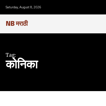
SUBSCRIBERS an
Saturday, August 8, 2026
of the conversa
NB मराठी
To subscribe, simply enter your e
the subscribe button below. Don'
won't spam your inbox. Your infor
Tag:
कोनिका
6,300
Fans