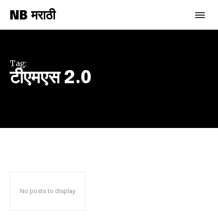
NB मराठी
Join our community of
SUBSCRIBERS and be part of the
conversation.
Tag:
टीएमएस 2.0
To subscribe, simply enter your email address on our website
or click the subscribe button below. Don't worry, we respect
your privacy and won't spam your inbox. Your information is
safe with us.
SUBSCRIBE
No posts to display
I've read and accept the
Privacy Policy
.