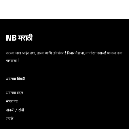
6,300
32,111
75
Fans
Followers
Followers
NB मराठी
बातम्या जशा आहेत तशा, ताज्या आणि तर्कसंगत ! विचार देशाचा, कानोसा जगाचा! आवाज नव्या
भारताचा !
आमच्या विषयी
आमच्या बद्दल
सोबत या
नोकरी / संधी
संपर्क