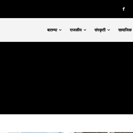
बातम्या
राजकीय
संस्कृती
सामाजिक
nity of
d be part
tion.
mail address on our website or click
t worry, we respect your privacy and
I've read and a
mation is safe with us.