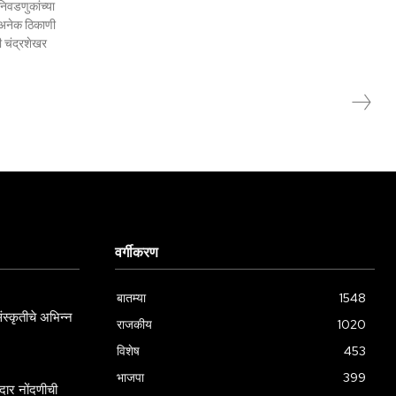
िवडणुकांच्या
) अनेक ठिकाणी
ी चंद्रशेखर
वर्गीकरण
बातम्या
1548
स्कृतीचे अभिन्न
राजकीय
1020
विशेष
453
भाजपा
399
ार नोंदणीची