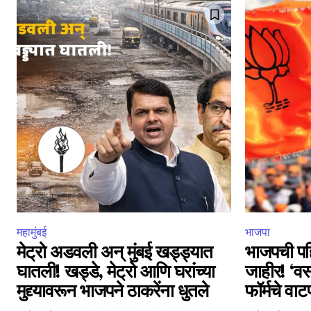
6,300
Fans
महामुंबई
भाजपा
मेट्रो अडवली अन् मुंबई खड्ड्यात
भाजपची पह
घातली! खड्डे, मेट्रो आणि घरांच्या
जाहीर! ‘वस
मुद्द्यावरून भाजपने ठाकरेंना धुतले
फॉर्मचे वाट