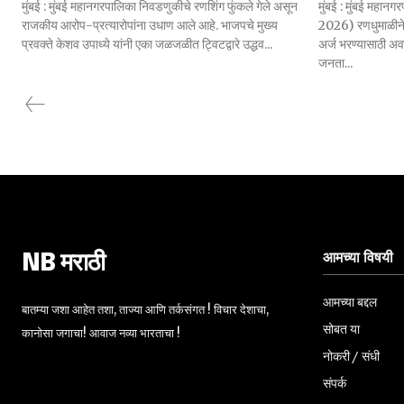
मुंबई : मुंबई महानगरपालिका निवडणुकीचे रणशिंग फुंकले गेले असून
मुंबई : मुंबई मह
राजकीय आरोप-प्रत्यारोपांना उधाण आले आहे. भाजपचे मुख्य
2026) रणधुमाळीने 
प्रवक्ते केशव उपाध्ये यांनी एका जळजळीत ट्विटद्वारे उद्धव...
अर्ज भरण्यासाठी अ
जनता...
आमच्या विषयी
NB मराठी
आमच्या बद्दल
बातम्या जशा आहेत तशा, ताज्या आणि तर्कसंगत ! विचार देशाचा,
सोबत या
कानोसा जगाचा! आवाज नव्या भारताचा !
नोकरी / संधी
संपर्क