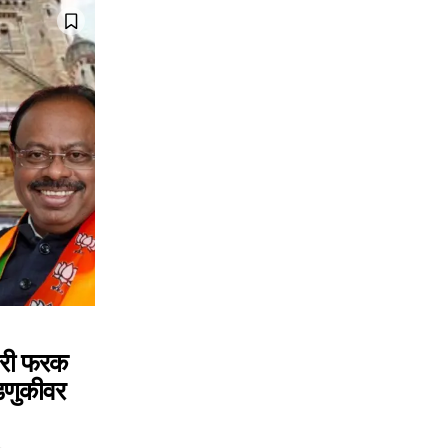
75
Followers
तरी फरक
डणुकीवर