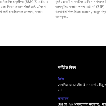
ानगरपालिका निवडणुकीच्या (BMC Election
मुंबई : आगामी नगर परिषद आणि नगर पंचायत न
आता निर्णायक वळण घेतले आहे. उमेदवारी
पार्श्वभूमीवर भारतीय जनता पार्टीमध्ये (BJP
वघे काही तास शिल्लक असताना, भारतीय
बंडखोरीचे चित्र दिसत असताना, महसूल मंत्र
बावनकुळे...
चर्चेतील विषय
विशेष
जागतिक जनजातीय दिन: भारतीय हिंदू सं
अंग
सामाजिक
SIR ला १७ ऑगस्टपर्यंत मुदतवाढ, मतद