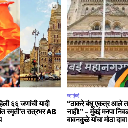
32,111
Followers
महामुंबई
िली ६६ जणांची यादी
“ठाकरे बंधू एकत्र आले 
ंत स्मृती’त रात्रभर AB
नाही!” – मुंबई मनपा निव
प
बावनकुळे यांचा मोठा दावा