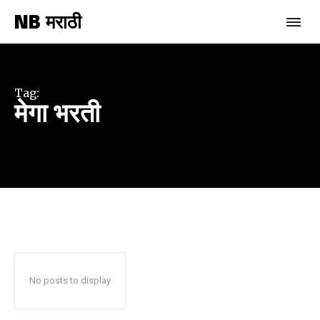
NB मराठी
Join our community of
SUBSCRIBERS and be part of the
conversation.
Tag:
मेगा भरती
To subscribe, simply enter your email address on our website
or click the subscribe button below. Don't worry, we respect
your privacy and won't spam your inbox. Your information is
safe with us.
SUBSCRIBE
No posts to display
I've read and accept the
Privacy Policy
.