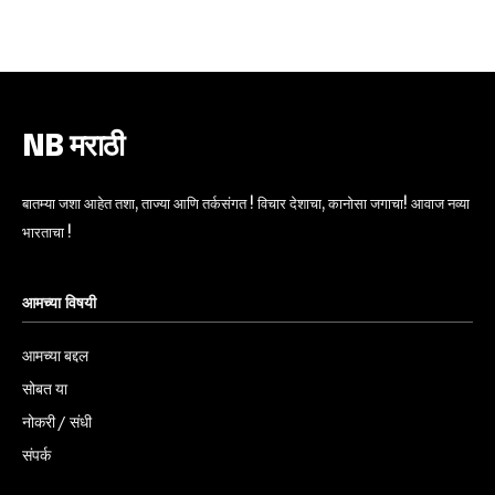
6,300
32,111
75
Fans
Followers
Followers
NB मराठी
बातम्या जशा आहेत तशा, ताज्या आणि तर्कसंगत ! विचार देशाचा, कानोसा जगाचा! आवाज नव्या
भारताचा !
आमच्या विषयी
आमच्या बद्दल
सोबत या
नोकरी / संधी
संपर्क