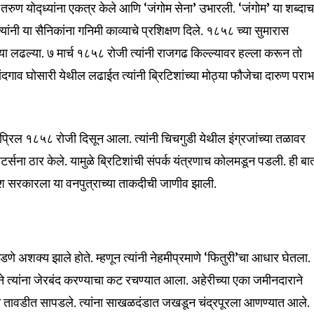
रुण योद्ध्यांना एकत्र केले आणि ‘जंगोम सेना’ उभारली. ‘जंगोम’ या शब्दाच
nity of
त्यांनी या सैनिकांना गनिमी काव्याचे प्रशिक्षण दिले. १८५८ च्या सुमारास
d be part
ढाया लढल्या. ७ मार्च १८५८ रोजी त्यांनी राजगढ किल्ल्यावर हल्ला करून तो
tion.
नांदगाव घोसारी येथील लढाईत त्यांनी ब्रिटिशांच्या मोठ्या फौजेचा दारुण परा
mail address on our website or click
t worry, we respect your privacy and
I've read and a
 एप्रिल १८५८ रोजी दिसून आला. त्यांनी चिचगुडी येथील इंग्रजांच्या तळावर
mation is safe with us.
र्सना ठार केले. यामुळे ब्रिटिशांची संपर्क यंत्रणाच कोलमडून पडली. ही बा
िश सरकारला या वनपुत्राच्या ताकदीची जाणीव झाली.
32,111
Followers
कडणे अशक्य झाले होते. म्हणून त्यांनी नेहमीप्रमाणे ‘फितुरी’चा आधार घेतला.
ीने त्यांना जेरबंद करण्याचा कट रचण्यात आला. अहेरीच्या एका जमीनदाराने
ांच्या तावडीत सापडले. त्यांना साखळदंडात जखडून चंद्रपूरला आणण्यात आले.