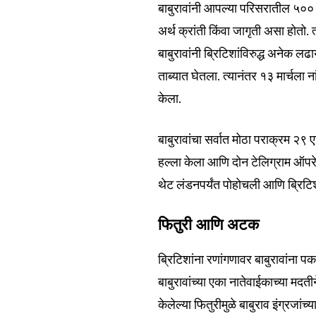
बाबुरावांनी आपल्या परिसरातील ५०० त
Join our commu
अर्थ क्रांती किंवा जागृती असा होतो. 
SUBSCRIBERS an
बाबुरावांनी ब्रिटिशांविरुद्ध अनेक ल
of the conversa
ताब्यात घेतला. त्यानंतर १३ मार्चला 
केला.
To subscribe, simply enter your e
the subscribe button below. Don'
बाबुरावांचा सर्वात मोठा पराक्रम २९
won't spam your inbox. Your infor
हल्ला केला आणि दोन टेलिग्राम ऑपरेट
थेट लंडनपर्यंत पोहोचली आणि ब्रिट
फितुरी आणि अटक
6,300
Fans
ब्रिटिशांना रणांगणावर बाबुरावांना प
बाबुरावांच्या एका नातेवाईकाच्या मदत
केलेल्या फितुरीमुळे बाबुराव इंग्रज