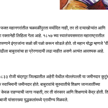
ा फक्त महानगरांतील चळवळींपुरता मर्यादित नाही, तर तो दऱ्याखोऱ्यांत आणि
ा रक्तानेही लिहिला गेला आहे. १८५७ च्या स्वातंत्र्यसमरात महाराष्ट्रातील
रुणाने इंग्रजांना सळो की पळो करून सोडले होते. तो महान योद्धा म्हणजे ‘व
 पिढीला बाबुरावांचा हा प्रेरणादायी लढा माहीत असणे अत्यंत आवश्यक आहे.
 १८३३ रोजी चंद्रपूर जिल्ह्यातील अहेरी येथील मोल्लंपल्ली या जमीनदार कुटुं
एक स्वाभिमानी जमीनदार होते. बाबुरावांचे सुरुवातीचे शिक्षण जानजातींच्या
ी केवळ राहण्याची जागा नव्हती, तर ती संस्कार आणि शिक्षणाचे केंद्र होती. त
ाजी यांसारख्या युद्धकलांमध्ये प्रावीण्य मिळवले.