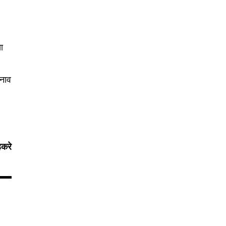
ा
 नाव
हकरे