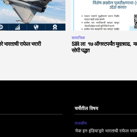
सामाजिक
वारे भारताची राफेल भरारी
SIR ला १७ ऑगस्टपर्यंत मुदतवाढ, मत
सोपी पद्धत
चर्चेतील विषय
राजकीय
‘मेक इन इंडिया’द्वारे भारताची राफेल भरा