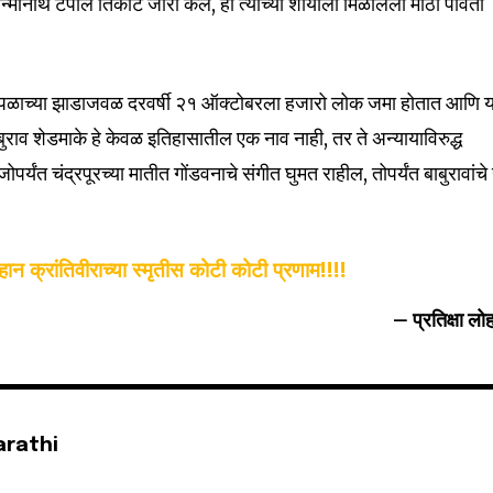
्मानार्थ टपाल तिकीट जारी केले, ही त्यांच्या शौर्याला मिळालेली मोठी पावती
पिंपळाच्या झाडाजवळ दरवर्षी २१ ऑक्टोबरला हजारो लोक जमा होतात आणि य
ाव शेडमाके हे केवळ इतिहासातील एक नाव नाही, तर ते अन्यायाविरुद्ध
र्यंत चंद्रपूरच्या मातीत गोंडवनाचे संगीत घुमत राहील, तोपर्यंत बाबुरावांचे
ान क्रांतिवीराच्या स्मृतीस कोटी कोटी प्रणाम!!!!
– प्रतिक्षा लो
arathi