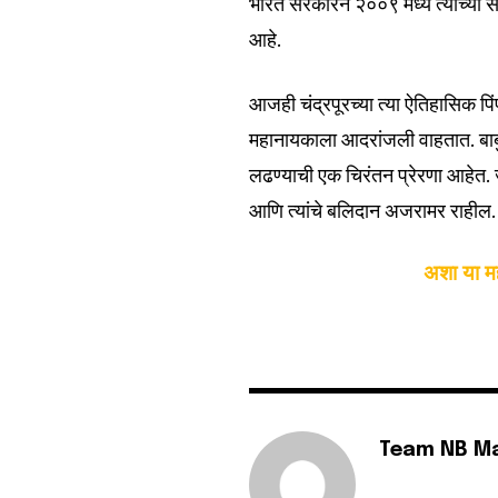
भारत सरकारने २००९ मध्ये त्यांच्या सन
आहे.
आजही चंद्रपूरच्या त्या ऐतिहासिक 
महानायकाला आदरांजली वाहतात. बाबुर
लढण्याची एक चिरंतन प्रेरणा आहेत. जोप
आणि त्यांचे बलिदान अजरामर राहील.
अशा या मह
Team NB M