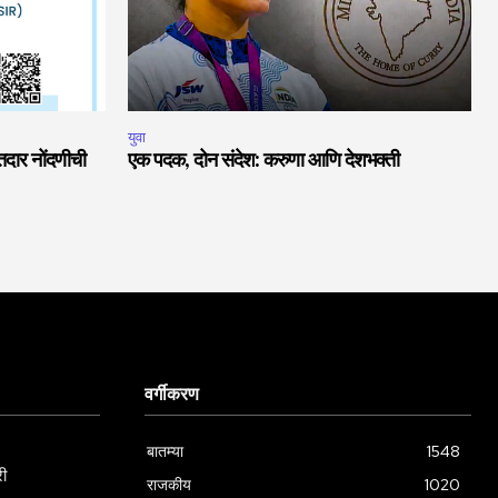
युवा
दार नोंदणीची
एक पदक, दोन संदेश: करुणा आणि देशभक्ती
वर्गीकरण
बातम्या
1548
री
राजकीय
1020