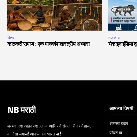
विशेष
राजकीय
कातकरी समाज : एक मानववंशशास्त्रीय अभ्यास
‘मेक इन इंडिया’द्
आमच्या विषयी
NB मराठी
आमच्या बद्दल
बातम्या जशा आहेत तशा, ताज्या आणि तर्कसंगत ! विचार देशाचा,
सोबत या
कानोसा जगाचा! आवाज नव्या भारताचा !