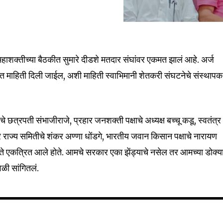
nity of
d be part
tion.
ाशक्तीच्या बैठकीत सुमारे दीडशे मतदार संघांवर एकमत झालं आहे. अर्ज
तृत माहिती दिली जाईल, अशी माहिती स्वाभिमानी शेतकरी संघटनेचे संस्थापक
mail address on our website or click
t worry, we respect your privacy and
I've read and a
mation is safe with us.
ाचे छत्रपती संभाजीराजे, प्रहार जनशक्ती पक्षाचे अध्यक्ष बच्चू कडू, स्वतंत्र
्र राज्य समितीचे शंकर अण्णा धोंडगे, भारतीय जवान किसान पक्षाचे नारायण
े एकत्रित आले होते. आमचे सरकार एका झेंड्याचे नसेल तर आमच्या डोक्य
ेळी सांगितलं.
32,111
Followers