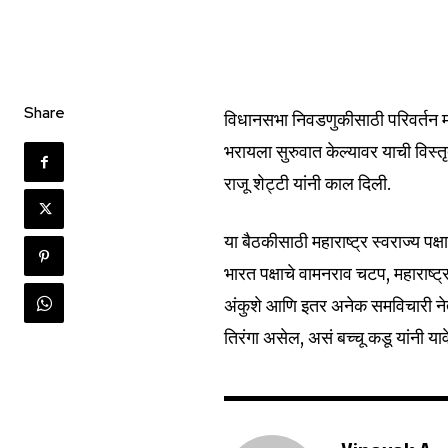
Join our commu
SUBSCRIBERS an
of the conversa
Share
विधानसभा निवडणुकीसाठी परिवर्तन मह
भरायला सुरुवात केल्यावर याची विस्
To subscribe, simply enter your e
राजू शेट्टी यांनी काल दिली.
the subscribe button below. Don'
won't spam your inbox. Your infor
या बैठकीसाठी महाराष्ट्र स्वराज्य पक्ष
भारत पक्षाचे वामनराव चटप, महाराष्ट
अंकुशे आणि इतर अनेक समविचारी नेत
तिरंगा असेल, असं बच्चू कडू यांनी याव
6,300
Fans