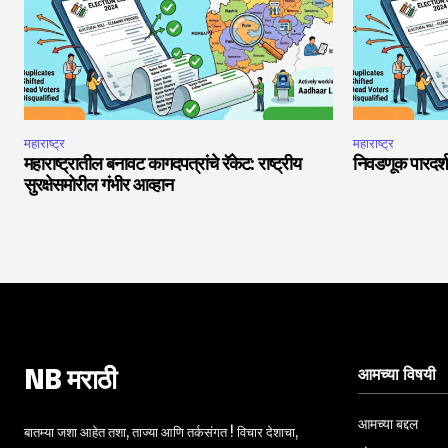
महाराष्ट्र
महाराष्ट्र
महाराष्ट्रातील बनावट कागदपत्रांचे रॅकेट: राष्ट्रीय
निवडणूक पारदर
सुरक्षेसमोरील गंभीर आव्हान
आमच्या विषयी
NB मराठी
आमच्या बद्दल
बातम्या जशा आहेत तशा, ताज्या आणि तर्कसंगत ! विचार देशाचा,