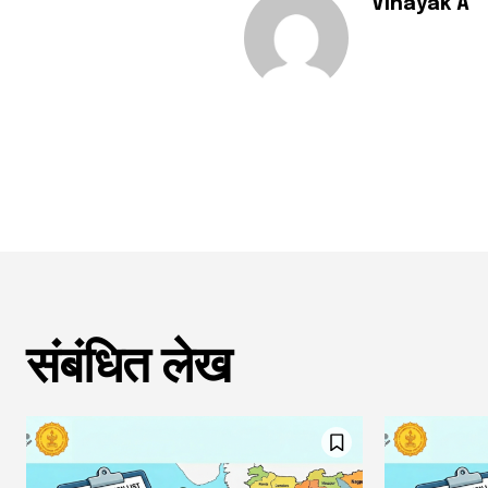
Vinayak A
संबंधित लेख