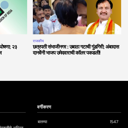
राजकीय
 घोषणा; २३
छत्रपती संभाजीनगर : उबाठा गटाची गुंडगिरी; अंबादास
ल
दानवेंनी भाजप उमेदवाराची कॉलर पकडली!
वर्गीकरण
बातम्या
1547