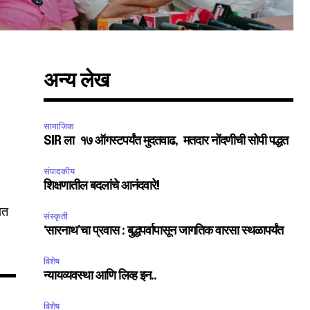
अन्य लेख
SUBSCRIBE
सामाजिक
ccept the
Privacy Policy
.
SIR ला १७ ऑगस्टपर्यंत मुदतवाढ, मतदार नोंदणीची सोपी पद्धत
संपादकीय
शिक्षणातील बदलांचे आनंदवारे!
ात
संस्कृती
‘सारनाथ’चा प्रवास : बुद्धपर्वापासून जागतिक वारसा स्थळापर्यंत
75
Followers
विशेष
न्यायव्यवस्था आणि लिव्ह इन..
विशेष