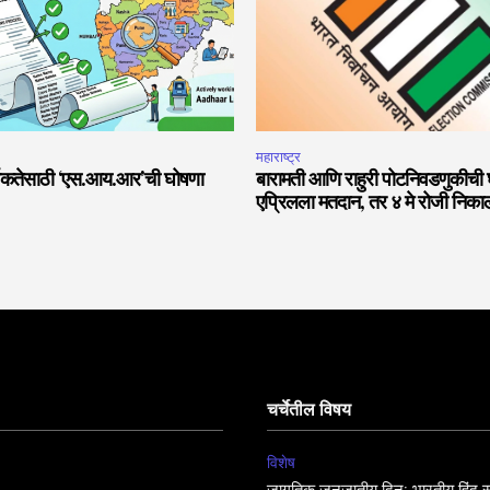
महाराष्ट्र
्शकतेसाठी ‘एस.आय.आर’ची घोषणा
बारामती आणि राहुरी पोटनिवडणुकीची
एप्रिलला मतदान, तर ४ मे रोजी निका
चर्चेतील विषय
विशेष