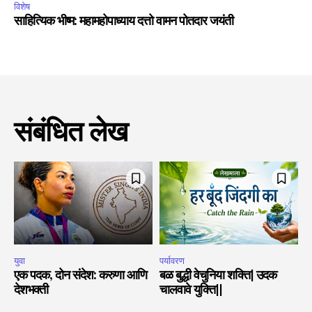
विशेष
साहित्यिक भीष्म: महामहोपाध्याय दत्तो वामन पोतदार जयंती
संबंधित लेख
युवा
पर्यावरण
एक पदक, दोन संदेश: करुणा आणि
बळ बुद्धी वेचुनिया शक्ति| उदक
देशभक्ती
चालवावे युक्ति||