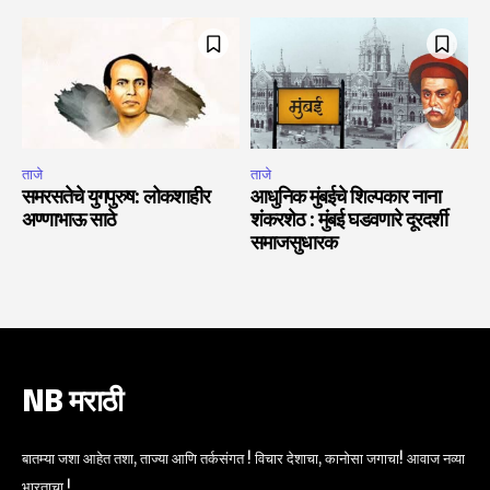
ताजे
ताजे
समरसतेचे युगपुरुष: लोकशाहीर
आधुनिक मुंबईचे शिल्पकार नाना
अण्णाभाऊ साठे
शंकरशेठ : मुंबई घडवणारे दूरदर्शी
समाजसुधारक
NB मराठी
बातम्या जशा आहेत तशा, ताज्या आणि तर्कसंगत ! विचार देशाचा, कानोसा जगाचा! आवाज नव्या
भारताचा !