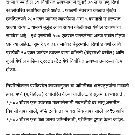
सध्या राज्यातील ३१ निर्वासित छावण्यांमध्ये सुमारे ३० लाख हिंदू सिंधी
SUBSCRIBE
स्थलांतरित स्थायिक झाले आहेत… फाळणी नंतरच्या काळात मुंबईत
एकत्रितपणे २८० एकर जागेवर व्यापलेल्या अशा ५ वसाहती उभारण्यात
I've read and accept the
Privacy Policy
.
आल्या होत्या… यामध्ये मुलुंड आणि सायन कोळीवाडा येथील छावण्यांचा
समावेश आहे… इथे प्रत्येकी १०० एकरवर पसरलेल्या अश्या सर्वात मोठ्या
छावण्या आहेत… सुमारे ६० एकर जागेवर चेंबूरमधील सिंधी छावणी आणि
6,300
32,111
75
प्रत्येकी १० एकर जागेवर ठक्कर बाप्पा कॉलनी (चेंबूरमध्ये देखील) आणि
Fans
Followers
Followers
कुर्ला येथील वाडिया ट्रस्ट इस्टेट येथे निर्वासित छावण्या उभारल्या गेल्या
होत्या…
नियमितीकरण प्रक्रियेत कायद्यानुसार या जमिनीच्या भाडेपट्ट्यांना मालकी
हक्कांमध्ये (फ्रीहोल्ड) रूपांतरित केल्या जातील… हे सुलभ करण्यासाठी,
१,५०० चौरस फूट पर्यंतच्या मालमत्तेसाठी सवलतीचे दर लागू असतील…
निवासी वापरासाठी, ५% टक्के तर व्यावसायिक वापरासाठी १०% आणि
१,५०० चौरस फूट पेक्षा जास्त जमिनीसाठी, प्रीमियम दुप्पट केला जाईल…