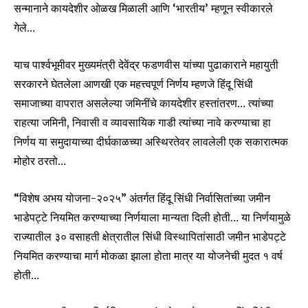
सन्मानाने कायदेशीर ओळख मिळाली आणि ‘भारतीय’ म्हणून स्वीकारले
गेले…
याच पार्श्वभूमीवर मुख्यमंत्री देवेंद्र फडणवीस यांच्या पुढाकाराने महायुती
सरकारने घेतलेला आणखी एक महत्त्वपूर्ण निर्णय म्हणजे हिंदू सिंधी
समाजाच्या वापरात असलेल्या जमिनींचे कायदेशीर हस्तांतरण… त्यांच्या
राहत्या जमिनी, निवासी व व्यावसायिक गाडी त्यांच्या नावे करण्याचा हा
Join our community of
SUBSCRIBERS and be part of the
निर्णय या समुदायाच्या दीर्घकाळच्या अस्थिरतेवर लावलेली एक सकारात्मक
conversation.
मोहोर ठरतो…
To subscribe, simply enter your email address on our website
“विशेष अभय योजना-२०२५” अंतर्गत हिंदू सिंधी निर्वासितांच्या जमीन
or click the subscribe button below. Don't worry, we respect
your privacy and won't spam your inbox. Your information is
भाडेपट्टे नियमित करण्याच्या निर्णयाला मान्यता दिली होती… या निर्णयामुळे
safe with us.
राज्यातील ३० वसाहती क्षेत्रातील सिंधी विस्थापितांसाठी जमीन भाडेपट्टे
नियमित करण्याचा मार्ग मोकळा झाला होता मात्र या योजनेची मुदत १ वर्ष
होती…