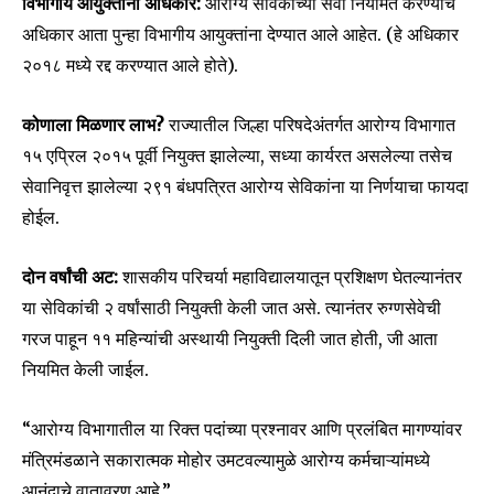
विभागीय आयुक्तांना अधिकार:
आरोग्य सेविकांच्या सेवा नियमित करण्याचे
अधिकार आता पुन्हा विभागीय आयुक्तांना देण्यात आले आहेत. (हे अधिकार
२०१८ मध्ये रद्द करण्यात आले होते).
कोणाला मिळणार लाभ?
राज्यातील जिल्हा परिषदेअंतर्गत आरोग्य विभागात
१५ एप्रिल २०१५ पूर्वी नियुक्त झालेल्या, सध्या कार्यरत असलेल्या तसेच
सेवानिवृत्त झालेल्या २९१ बंधपत्रित आरोग्य सेविकांना या निर्णयाचा फायदा
होईल.
दोन वर्षांची अट:
शासकीय परिचर्या महाविद्यालयातून प्रशिक्षण घेतल्यानंतर
या सेविकांची २ वर्षांसाठी नियुक्ती केली जात असे. त्यानंतर रुग्णसेवेची
Join our community of
गरज पाहून ११ महिन्यांची अस्थायी नियुक्ती दिली जात होती, जी आता
SUBSCRIBERS and be part of the
नियमित केली जाईल.
conversation.
To subscribe, simply enter your email address on our website
“आरोग्य विभागातील या रिक्त पदांच्या प्रश्नावर आणि प्रलंबित मागण्यांवर
or click the subscribe button below. Don't worry, we respect
मंत्रिमंडळाने सकारात्मक मोहोर उमटवल्यामुळे आरोग्य कर्मचाऱ्यांमध्ये
your privacy and won't spam your inbox. Your information is
safe with us.
आनंदाचे वातावरण आहे.”