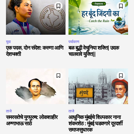
युवा
पर्यावरण
एक पदक, दोन संदेश: करुणा आणि
बळ बुद्धी वेचुनिया शक्ति| उदक
देशभक्ती
चालवावे युक्ति||
ताजे
ताजे
समरसतेचे युगपुरुष: लोकशाहीर
आधुनिक मुंबईचे शिल्पकार नाना
अण्णाभाऊ साठे
शंकरशेठ : मुंबई घडवणारे दूरदर्शी
समाजसुधारक