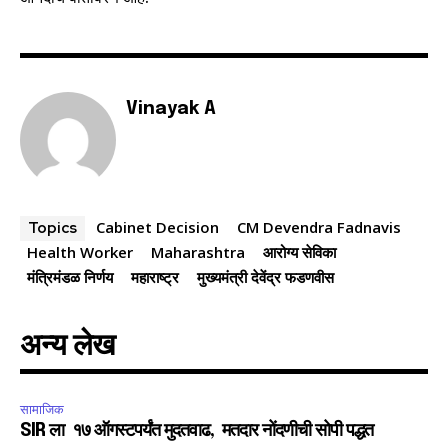
Vinayak A
SUBSCRIBE
I've read and accept the
Privacy Policy
.
Cabinet Decision
CM Devendra Fadnavis
Topics
Health Worker
Maharashtra
आरोग्य सेविका
6,300
32,111
75
मंत्रिमंडळ निर्णय
महाराष्ट्र
मुख्यमंत्री देवेंद्र फडणवीस
Fans
Followers
Followers
अन्य लेख
सामाजिक
SIR ला १७ ऑगस्टपर्यंत मुदतवाढ, मतदार नोंदणीची सोपी पद्धत