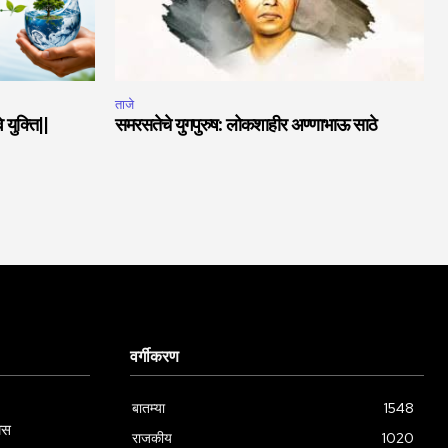
ताजे
 युक्ति||
समरसतेचे युगपुरुष: लोकशाहीर अण्णाभाऊ साठे
वर्गीकरण
बातम्या
1548
ास
राजकीय
1020