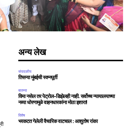
अन्य लेख
संपादकीय
तिसऱ्या मुंबईची स्वप्नपूर्ती
बातम्या
विमा नसेल तर पेट्रोल-डिझेलही नाही. सर्वोच्च न्यायालयाच्या
नव्या धोरणामुळे वाहनधारकांना मोठा इशारा!
विशेष
भरकटत गेलेली वैचारिक वाटचाल : आशुतोष रांका
री