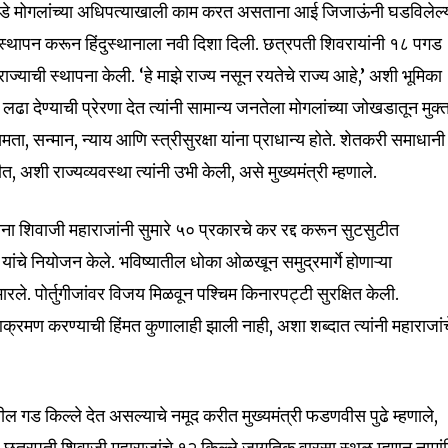
डे मोगलांच्या अधिपत्याखाली काम करत असताना आई जिजाऊंनी घडविलेल्
nity of
य स्थापन करून हिंदुस्थानाला नवी दिशा दिली. छत्रपती शिवरायांनी १८ पगड
d be part
राज्याची स्थापना केली. ‘हे माझे राज्य नसून रयतेचे राज्य आहे,’ अशी भूमिका
tion.
ी लढा देण्याची प्रेरणा देत त्यांनी सामान्य जनतेला मोगलांच्या जोखडातून मुक्
त समता, सन्मान, न्याय आणि स्त्रीसुरक्षा यांना प्राधान्य होते. शेतकरी समाधानी
mail address on our website or click
 अशी राज्यव्यवस्था त्यांनी उभी केली, असे मुख्यमंत्री म्हणाले.
t worry, we respect your privacy and
I've read and a
mation is safe with us.
ा शिवाजी महाराजांनी सुमारे ५० प्रकारचे कर रद्द करून सुटसुटीत
यांचे नियोजन केले. भविष्यातील धोका ओळखून समुद्रमार्गे होणाऱ्या
रले. पोर्तुगीजांवर विजय मिळवून पश्चिम किनारपट्टी सुरक्षित केली.
े आक्रमण करण्याची हिंमत कुणालाही झाली नाही, अशा शब्दात त्यांनी महाराजां
32,111
Followers
ातील गड किल्ले देत असल्याचे नमूद करीत मुख्यमंत्री फडणवीस पुढे म्हणाले,
सह छत्रपती शिवाजी महाराजांचे १२ किल्ले जागतिक वारसा स्थळ म्हणून नामा