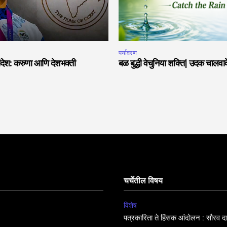
पर्यावरण
देश: करुणा आणि देशभक्ती
बळ बुद्धी वेचुनिया शक्ति| उदक चालवावे
चर्चेतील विषय
विशेष
पत्रकारिता ते हिंसक आंदोलन : सौरव द