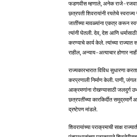
फडणवीस म्हणाले, अनेक राजे-रजवा
Join our commu
छत्रपती शिवरायांनी रयतेचे स्वराज्
SUBSCRIBERS an
जातींच्या मावळ्यांना एकत्र करून स्व
of the conversa
त्यांनी घेतली. देव, देश आणि धर्मासाठ
करण्याचे कार्य केले. त्यांच्या राज्या
To subscribe, simply enter your e
राहील, अन्याय-अत्याचार होणार नाहीत,
the subscribe button below. Don'
won't spam your inbox. Your infor
राज्यकारभारात विविध सुधारणा करतान
करप्रणाली निर्माण केली. पाणी, जंगल 
आक्रमणांना रोखण्यासाठी जलदुर्ग उभा
छत्रपतींच्या कारकिर्दीत समुद्रमार्ग
6,300
Fans
द्रष्टेपण मांडले.
शिवरायांच्या पराक्रमाची साक्ष राज्य
पंतप्रधानांच्या पुढाकाराने शिवनेरी