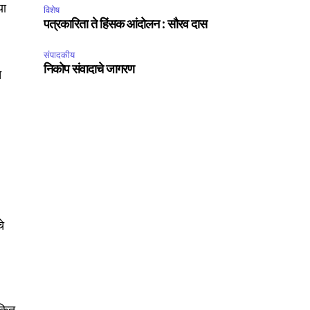
या
विशेष
पत्रकारिता ते हिंसक आंदोलन : सौरव दास
संपादकीय
निकोप संवादाचे जागरण
त
SUBSCRIBE
ccept the
Privacy Policy
.
चे
75
Followers
ंकित