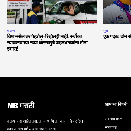
बातम्या
युवा
विमा नसेल तर पेट्रोल-डिझेलही नाही. सर्वोच्च
एक पदक, दोन सं
न्यायालयाच्या नव्या धोरणामुळे वाहनधारकांना मोठा
इशारा!
आमच्या विषयी
NB मराठी
आमच्या बद्दल
बातम्या जशा आहेत तशा, ताज्या आणि तर्कसंगत ! विचार देशाचा,
सोबत या
कानोसा जगाचा! आवाज नव्या भारताचा !