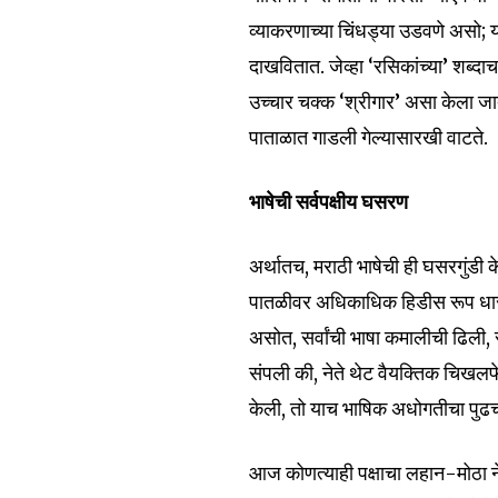
व्याकरणाच्या चिंधड्या उडवणे असो; या
Join our commu
दाखवितात. जेव्हा ‘रसिकांच्या’ शब्द
SUBSCRIBERS an
उच्चार चक्क ‘श्रीगार’ असा केला जा
of the conversa
पाताळात गाडली गेल्यासारखी वाटते.
To subscribe, simply enter your e
the subscribe button below. Don'
भाषेची सर्वपक्षीय घसरण
won't spam your inbox. Your infor
अर्थातच, मराठी भाषेची ही घसरगुंडी 
पातळीवर अधिकाधिक हिडीस रूप धारण 
असोत, सर्वांची भाषा कमालीची ढिली
6,300
संपली की, नेते थेट वैयक्तिक चिखलफे
Fans
केली, तो याच भाषिक अधोगतीचा पुढ
आज कोणत्याही पक्षाचा लहान-मोठा नेता