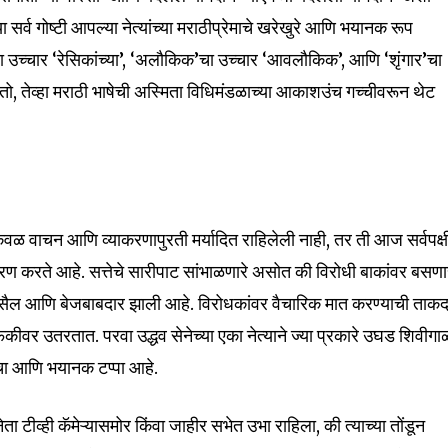
 सर्व गोष्टी आपल्या नेत्यांच्या मराठीप्रेमाचे खरेखुरे आणि भयानक रूप
nity of
ाचा उच्चार ‘रेसिकांच्या’, ‘अलौकिक’चा उच्चार ‘आवलौकिक’, आणि ‘शृंगार’चा
d be part
तो, तेव्हा मराठी भाषेची अस्मिता विधिमंडळाच्या आकाशउंच गच्चीवरून थेट
tion.
mail address on our website or click
t worry, we respect your privacy and
I've read and a
mation is safe with us.
केवळ वाचन आणि व्याकरणापुरती मर्यादित राहिलेली नाही, तर ती आज सर्वपक्
करते आहे. सत्तेचे सारीपाट सांभाळणारे असोत की विरोधी बाकांवर बसणा
, सैल आणि बेजबाबदार झाली आहे. विरोधकांवर वैचारिक मात करण्याची ताक
32,111
कीवर उतरतात. परवा उद्धव सेनेच्या एका नेत्याने ज्या प्रकारे उघड शिवीगा
Followers
चा आणि भयानक टप्पा आहे.
 टीव्ही कॅमेऱ्यासमोर किंवा जाहीर सभेत उभा राहिला, की त्याच्या तोंडून