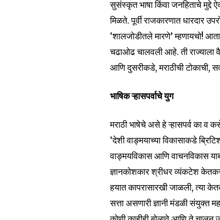
सुसंस्कृत भाषा किंवा जनहिताचे मुद
मिळते. पूर्वी राजकारणात धारदार उ
‘शालजोडीतले मारणे’ म्हणायचो! आता म
चढाओढ चालवली आहे. ती राज्याला वै
आणि दुसरीकडे, मराठीची टोकाची, सर्
भाषिक ऱ्हासपर्वाचे युग
मराठी भाषेचे असे हे ऱ्हासपर्व का व
‘देशी वाङ्मयाच्या विकासाकडे ब्रिटिश
वाङ्मयविकास आणि वाचनविकास याबाबत 
ज्ञानकोशकार श्रीधर व्यंकटेश केतकर य
हयात कापरासारखी जाळली, त्या केतकरा
सत्ता असणारी ज्ञानी मंडळी संयुक्त 
कोणी काहीही बोलावे आणि ते चालून जाव