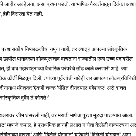
जाहीर अवहेलना, असा प्रश्न पडतो. या भाषिक गैरवर्तनातून दिवंगत आशा
, हेही विसरता येत नाही.
प्रशासकीय निष्काळजीचा नमुना नाही, तर त्यातून आपल्या सांस्कृतिक
का छापील पानावरून शोकप्रस्ताव वाचताना राज्यातील एका उच्च पदावरील
ात, ही बाब महाराष्ट्राच्या वैचारिक परंपरेचे तोंड काळे करणारी आहे. ज्या
क कीर्ती मिळवून दिली, त्यांच्या पूर्वजांची नावेही जर आपल्या लोकप्रतिनिधी
 दीनानाथ मंगेशकर’ऐवजी चक्क ‘पंडित दीनदयाळ मंगेशकर’ असे वाचत
स्कृतिक दुर्दैव ते कोणते?
क्षरांवर जीभ घसरली नाही, तर मराठी भाषेचा पुरता मुडदा पाडण्यात आला.
ट’ म्हणजे कपाळ, हे प्राथमिक ज्ञानही लक्षात न घेता केलेली वाक्यरचना अ
संगीताच्या वारसा’ आणि ‘दिलेले योगदान’ याऐवजी ‘दिलेली योगदान’ अशा