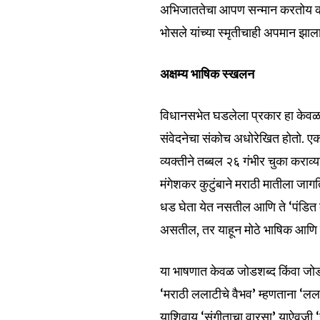
अभिजाततेचा आपण सन्मान करतोय की 
भोसले यांच्या स्मृतीचाही अपमान झाला
अक्षम्य भाषिक स्खलन
विधानसभेत घडलेला प्रकार हा केवळ 
संवेदनेचा संकोच अधोरेखित होतो. ए
व्यक्तीने तब्बल २६ गंभीर चुका कराव्य
मंगेशकर कुटुंबाने मराठी मातीला जागति
धड घेता येत नसतील आणि ते ‘पंडित
असतील, तर याहून मोठे भाषिक आणि सां
या भाषणात केवळ जोडशब्द किंवा जोडा
‘मराठी ललाटीचे वैभव’ म्हणताना ‘लला
याशिवाय ‘संगीताचा वारसा’ याऐवजी ‘