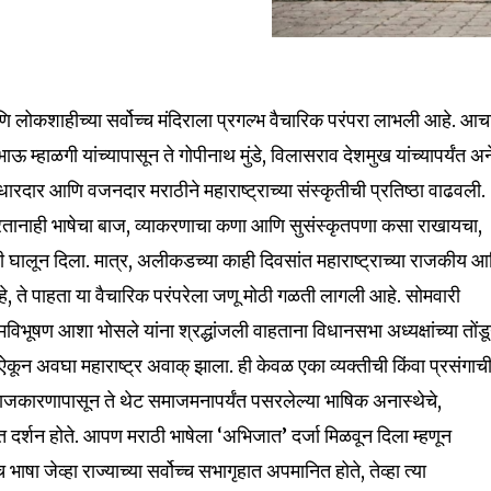
णि लोकशाहीच्या सर्वोच्च मंदिराला प्रगल्भ वैचारिक परंपरा लाभली आहे. आचा
भाऊ म्हाळगी यांच्यापासून ते गोपीनाथ मुंडे, विलासराव देशमुख यांच्यापर्यंत अ
धारदार आणि वजनदार मराठीने महाराष्ट्राच्या संस्कृतीची प्रतिष्ठा वाढवली.
रतानाही भाषेचा बाज, व्याकरणाचा कणा आणि सुसंस्कृतपणा कसा राखायचा,
नी घालून दिला. मात्र, अलीकडच्या काही दिवसांत महाराष्ट्राच्या राजकीय 
ते पाहता या वैचारिक परंपरेला जणू मोठी गळती लागली आहे. सोमवारी
मविभूषण आशा भोसले यांना श्रद्धांजली वाहताना विधानसभा अध्यक्षांच्या तोंड
ती ऐकून अवघा महाराष्ट्र अवाक् झाला. ही केवळ एका व्यक्तीची किंवा प्रसंगाच
ाजकारणापासून ते थेट समाजमनापर्यंत पसरलेल्या भाषिक अनास्थेचे,
 दर्शन होते. आपण मराठी भाषेला ‘अभिजात’ दर्जा मिळवून दिला म्हणून
षा जेव्हा राज्याच्या सर्वोच्च सभागृहात अपमानित होते, तेव्हा त्या