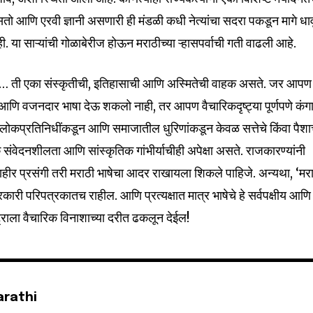
तो आणि एरवी ज्ञानी असणारी ही मंडळी कधी नेत्यांचा सदरा पकडून मागे धाव
. या साऱ्यांची गोळाबेरीज होऊन मराठीच्या ऱ्हासपर्वाची गती वाढली आहे.
तर… ती एका संस्कृतीची, इतिहासाची आणि अस्मितेची वाहक असते. जर आपण
्भ आणि वजनदार भाषा देऊ शकलो नाही, तर आपण वैचारिकदृष्ट्या पूर्णपणे कं
न, लोकप्रतिनिधींकडून आणि समाजातील धुरिणांकडून केवळ सत्तेचे किंवा पैशा
 संवेदनशीलता आणि सांस्कृतिक गांभीर्याचीही अपेक्षा असते. राजकारण्यांनी
जाहीर प्रसंगी तरी मराठी भाषेचा आदर राखायला शिकले पाहिजे. अन्यथा, ‘मर
री परिपत्रकातच राहील. आणि प्रत्यक्षात मात्र भाषेचे हे सर्वपक्षीय आणि
्राला वैचारिक विनाशाच्या दरीत ढकलून देईल!
arathi