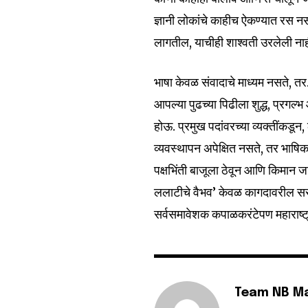
ज्ञानी लोकांचे काहीच ऐकण्यात रस नस
लागतील, याचीही शाश्वती उरलेली नाही
भाषा केवळ संवादाचे माध्यम नसते, 
आपल्या पुढच्या पिढीला शुद्ध, प्रगल
होऊ. प्रमुख पदांवरच्या व्यक्तींकडू
व्यवस्थापन अपेक्षित नसते, तर भाषिक
पक्षभिंती बाजूला ठेवून आणि किमान 
ललाटीचे वैभव’ केवळ कागदावरील सरका
सर्वसमावेशक कपाळकरंटेपण महाराष्ट
Team NB M