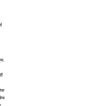
ा
जा
या.
वी
तिक
ळेच
र