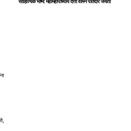
साहित्यिक भीष्म: महामहोपाध्याय दत्तो वामन पोतदार जयंती
ंना
सो,