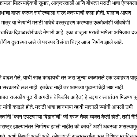
्दे ऐकायला मिळण्याऐवजी सुमार, आक्रस्ताळी आणि बीभत्स मराठी भाषा ऐकायल
परोधाचा वापर करून समोरच्याला गारद करण्याची कला होती. यालाच आपण
ात्र या नेत्यांनी मराठी भाषेचे वस्त्रहरण करण्यात एकमेकांशी जीवघेणी
चारिक दिवाळखोरीकडे नेणारी आहे. एका बाजूला मराठी भाषेला अभिजात दर्
वांगीण दुरवस्था असे जे परस्परविसंगत चित्र आज निर्माण झाले आहे.
 कसे वाढत गेले, याची साक्ष काढायची तर जरा जुन्या काळातले एक उदाहरण पाहू
 सरकारचे लक्ष नाही. इतकेच नाही तर आमच्या पुढाऱ्यांचेही लक्ष नाही.
राजकीय पुढारी अगदीच बेफिकीर आहेत’, हे उद्गार स्वातंत्र्य मिळण्यापूर्
ांनी काढले होते. मराठी भाषा ज्ञानभाषा व्हावी यासाठी ज्यांनी आपली उभी
ंनी ‘कान उपटणाऱ्या विद्वानांची’ जी गरज तेव्हा व्यक्त केली होती; तशी नै
महाराष्ट्र झाल्यानंतर निर्माणच झाली नाहीत की काय? अशी अवस्था असल्यामु
े, अशी स्थिती आली आहे. कोणत्याही राज्यकर्त्यांना एका विशिष्ट मर्यादेनंत