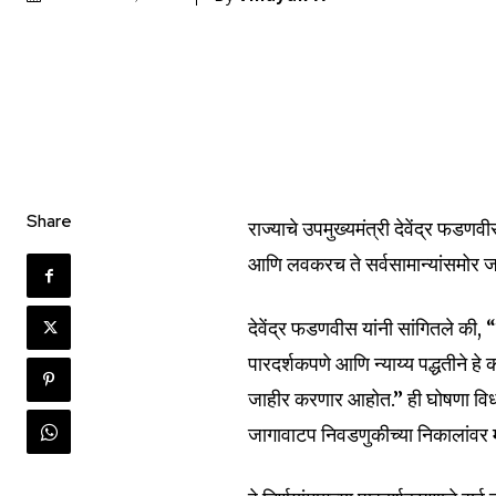
Join our commu
SUBSCRIBERS an
of the conversa
Share
राज्याचे उपमुख्यमंत्री देवेंद्र फडण
आणि लवकरच ते सर्वसामान्यांसमोर ज
To subscribe, simply enter your e
the subscribe button below. Don'
won't spam your inbox. Your infor
देवेंद्र फडणवीस यांनी सांगितले की, 
पारदर्शकपणे आणि न्याय्य पद्धतीने हे
जाहीर करणार आहोत.” ही घोषणा वि
जागावाटप निवडणुकीच्या निकालांवर
6,300
Fans