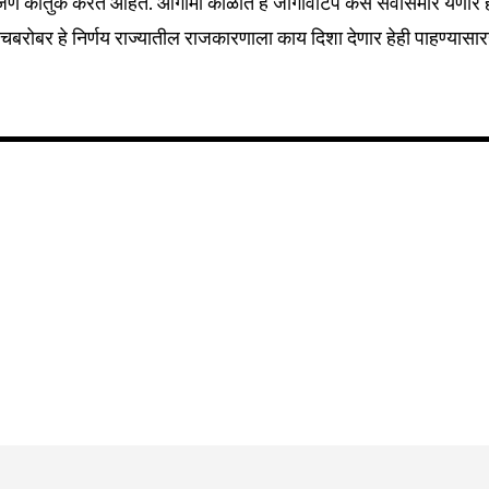
र्व जण कौतुक करत आहेत. आगामी काळात हे जागावाटप कसे सर्वांसमोर येणार ह
याचबरोबर हे निर्णय राज्यातील राजकारणाला काय दिशा देणार हेही पाहण्यासा