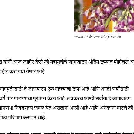
nity of
जागावाटप अंतिम टप्प्यात: देवेंद्र फडणवीस
d be part
tion.
वीस यांनी आज जाहीर केले की महायुतीचे जागावाटप अंतिम टप्प्यात पोहोचले आ
ाहीर करण्यात येणार आहे.
mail address on our website or click
t worry, we respect your privacy and
I've read and a
mation is safe with us.
“महायुतीसाठी हे जागावाटप एक महत्त्वाचा टप्पा आहे आणि आम्ही सर्वांसाठी
 कार्य पार पाडण्याचा प्रयत्न केला आहे. लवकरच आम्ही सर्वांना हे जागावाटप
धानसभा निवडणुका जवळ येत असताना आली आहे आणि अनेकांना वाटते की 
 मोठा परिणाम करणार आहे.
32,111
Followers