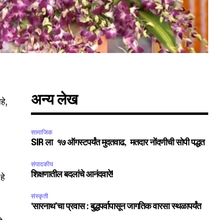
अन्य लेख
हे,
SUBSCRIBE
सामाजिक
ccept the
Privacy Policy
.
SIR ला १७ ऑगस्टपर्यंत मुदतवाढ, मतदार नोंदणीची सोपी पद्धत
संपादकीय
शिक्षणातील बदलांचे आनंदवारे!
हे
संस्कृती
‘सारनाथ’चा प्रवास : बुद्धपर्वापासून जागतिक वारसा स्थळापर्यंत
75
Followers