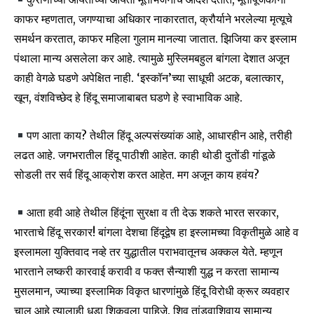
काफर म्हणतात, जगण्याचा अधिकार नाकारतात, क्रौर्याने भरलेल्या मृत्यूचे
समर्थन करतात, काफर महिला गुलाम मानल्या जातात. झिजिया कर इस्लाम
पंथाला मान्य असलेला कर आहे. त्यामुळे मुस्लिमबहुल बांगला देशात अजून
काही वेगळे घडणे अपेक्षित नाही. ‘इस्कॉन’च्या साधूची अटक, बलात्कार,
खून, वंशविच्छेद हे हिंदू समाजाबाबत घडणे हे स्वाभाविक आहे.
पण आता काय? तेथील हिंदू अल्पसंख्यांक आहे, आधारहीन आहे, तरीही
लढत आहे. जगभरातील हिंदू पाठीशी आहेत. काही थोडी दुतोंडी गांडूळे
सोडली तर सर्व हिंदू आक्रोश करत आहेत. मग अजून काय हवंय?
आता हवी आहे तेथील हिंदूंना सुरक्षा व ती देऊ शकते भारत सरकार,
भारताचे हिंदू सरकार! बांगला देशचा हिंदूद्वेष हा इस्लामच्या विकृतीमुळे आहे व
इस्लामला युक्तिवाद नव्हे तर युद्धातील पराभवातूनच अक्कल येते. म्हणून
Join our community of
भारताने लष्करी कारवाई करावी व फक्त सैन्याशी युद्ध न करता सामान्य
SUBSCRIBERS and be part of the
मुसलमान, ज्याच्या इस्लामिक विकृत धारणांमुळे हिंदू विरोधी क्रूर व्यवहार
conversation.
चालू आहे त्यालाही धडा शिकवला पाहिजे. शिव तांडवाशिवाय सामान्य