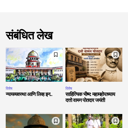
संबंधित लेख
विशेष
विशेष
न्यायव्यवस्था आणि लिव्ह इन..
साहित्यिक भीष्म: महामहोपाध्याय
दत्तो वामन पोतदार जयंती