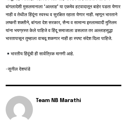
To subscribe, simply enter your email address on our website
बांगलादेशी मुसलमानाला ‘अल्लाह’ या एकमेव हटवादातून बाहेर पडता येणार
or click the subscribe button below. Don't worry, we respect
नाही व तेथील हिंदूंना स्वस्थ व सुरक्षित रहाता येणार नाही. म्हणून भारताने
your privacy and won't spam your inbox. Your information is
safe with us.
लष्करी शक्तीने, बांगला देश सरकार, सैन्य व सामान्य इस्लामवादी मुस्लिम
यांना भयग्रस्त केले पाहिजे व हिंदू समाजाला डसलात तर अल्लाहसुद्धा
भारतापासून तुम्हाला वाचवू शकणार नाही हा स्पष्ट संदेश दिला पाहिजे.
भारतीय हिंदूंची ही सार्वत्रिक मागणी आहे.
SUBSCRIBE
-सुनील देशपांडे
I've read and accept the
Privacy Policy
.
6,300
32,111
75
Team NB Marathi
Fans
Followers
Followers