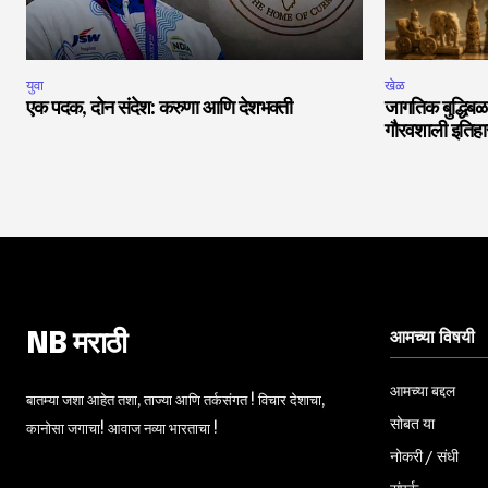
युवा
खेळ
एक पदक, दोन संदेश: करुणा आणि देशभक्ती
जागतिक बुद्धिबळ
गौरवशाली इतिह
आमच्या विषयी
NB मराठी
आमच्या बद्दल
बातम्या जशा आहेत तशा, ताज्या आणि तर्कसंगत ! विचार देशाचा,
सोबत या
कानोसा जगाचा! आवाज नव्या भारताचा !
नोकरी / संधी