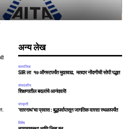
अन्य लेख
ाची
सामाजिक
SIR ला १७ ऑगस्टपर्यंत मुदतवाढ, मतदार नोंदणीची सोपी पद्धत
संपादकीय
शिक्षणातील बदलांचे आनंदवारे!
SUBSCRIBE
संस्कृती
ल.
ccept the
Privacy Policy
.
‘सारनाथ’चा प्रवास : बुद्धपर्वापासून जागतिक वारसा स्थळापर्यंत
विशेष