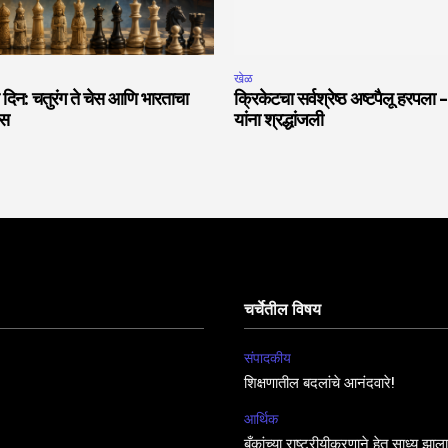
खेळ
 दिन: चतुरंग ते चेस आणि भारताचा
क्रिकेटचा सर्वश्रेष्ठ अष्टपैलू हरपला –
ास
यांना श्रद्धांजली
चर्चेतील विषय
संपादकीय
शिक्षणातील बदलांचे आनंदवारे!
आर्थिक
बँकांच्या राष्ट्रीयीकरणाने हेतू साध्य झा