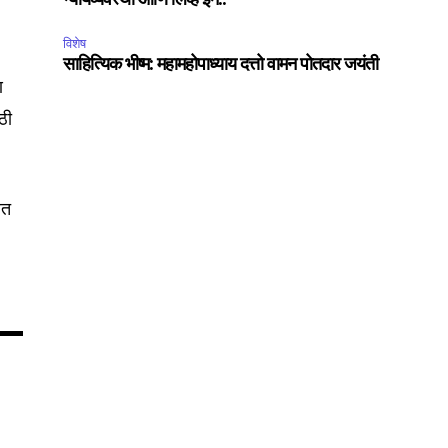
न्यायव्यवस्था आणि लिव्ह इन..
विशेष
साहित्यिक भीष्म: महामहोपाध्याय दत्तो वामन पोतदार जयंती
75
ि
Followers
ठी
लत