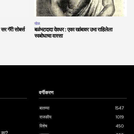
खेळ
 सर गॅरी सोबर्स
बळंभटदादा देवधर : एका खांबावर उभा राहिलेला
स्वबोधाचा वारसा
वर्गीकरण
बातम्या
1547
राजकीय
1019
विशेष
450
ला का?