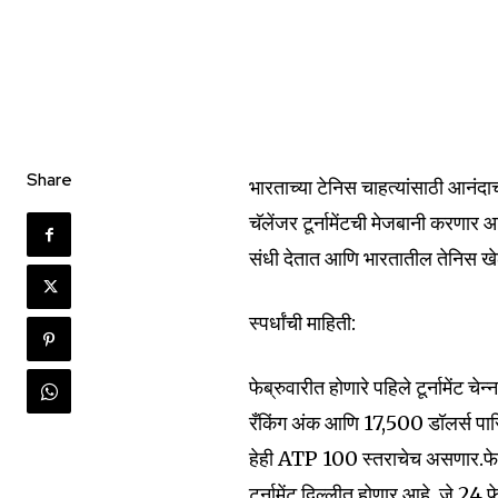
Share
भारताच्या टेनिस चाहत्यांसाठी आनंदा
चॅलेंजर टूर्नामेंटची मेजबानी करणार आह
Join our commu
संधी देतात आणि भारतातील तेनिस खे
SUBSCRIBERS an
स्पर्धांची माहिती:
of the conversa
फेब्रुवारीत होणारे पहिले टूर्नामेंट 
To subscribe, simply enter your e
the subscribe button below. Don'
रँकिंग अंक आणि 17,500 डॉलर्स पारित
won't spam your inbox. Your infor
हेही ATP 100 स्तराचेच असणार.फेब्
टूर्नामेंट दिल्लीत होणार आहे, जे 24 फ