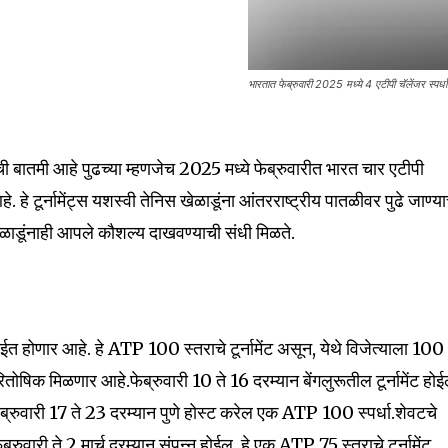
भारतात फेब्रुवारी 2025 मध्ये 4 एटीपी चॅलेंजर स्पर्धा
ची बातमी आहे पुढच्या म्हणजेच 2025 मध्ये फेब्रुवारीत भारत चार एटीपी
े. हे टूर्नामेंट्स यशस्वी तेनिस खेळाडूंना आंतरराष्ट्रीय पातळीवर पुढे जाण्य
nity of
ळाडूंनाही आपले कौशल्य दाखवण्याची संधी मिळते.
d be part
tion.
चेन्नईत होणार आहे. हे ATP 100 स्तराचे टूर्नामेंट असून, येथे विजेत्याला 100
mail address on our website or click
t worry, we respect your privacy and
ोषिक मिळणार आहे.फेब्रुवारी 10 ते 16 दरम्यान बेंगलुरूतील टूर्नामेंट होई
I've read and a
mation is safe with us.
रुवारी 17 ते 23 दरम्यान पुणे होस्ट करेल एक ATP 100 स्पर्धा.शेवटचे
ेब्रुवारी ते 2 मार्च दरम्यान संपन्न होईल. हे एक ATP 75 स्तराचे टूर्नामेंट