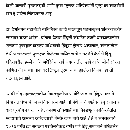
केली जाणारी मुस्कटदाबी आणि मुख्य म्हणजे अतिरेक्यांनी पुन्हा वर काढलेली
मान हे सारेच चिंताजनक आहे
ह्या देशांतर्गत घडामोडी व्यतिरिक्त काही महत्वपूर्ण घटनाक्रम आंतरराष्ट्रीय
स्तरावर घडत आहेत . बांगला देशात हिंदूंनी संघटित शक्ती दाखवल्यानंतर
सरकार पुरस्कृत कट्टर पांथियांची हिंदूंवर होणारे अत्याचार, कॅनडातील
Join our community of
तेथील सरकारने पुरस्कृत केलेल्या खलिस्तानी संघटनेने केलेले हिंदू
SUBSCRIBERS and be part of the
मंदिरावरील हल्ले आणि अमेरिकेत सर्व जगभरातील डावे आणि जॉर्ज सोरस
conversation.
प्रणित गँग यांच्या नाकावर टिच्चून ट्रम्प यांचा झालेला विजय ! हा तो
To subscribe, simply enter your email address on our website
घटनाक्रम आहे.
or click the subscribe button below. Don't worry, we respect
your privacy and won't spam your inbox. Your information is
याची नोंद महाराष्ट्रातील निवडणुकीला सामोरे जाताना हिंदू समाजाने
safe with us.
विचारात घेण्याची आत्यंतिक गरज आहे. मी येथे जाणीवपूर्वक हिंदू समाज हा
शब्द प्रयोग वापरत आहे . कारण लोकशाहीच्या निवडणूक प्रक्रियेतील
मतदानाचे आमच्या अस्तित्वाशी नेमके काय नाते आहे ? हे न समजल्याने
२०१४ पर्यंत ह्या सगळ्या प्रक्रियेकडे गंभीर पणे हिंदू समाजाने बघितलेच