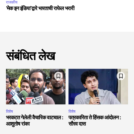
राजकीय
‘मेक इन इंडिया’द्वारे भारताची राफेल भरारी
संबंधित लेख
विशेष
विशेष
भरकटत गेलेली वैचारिक वाटचाल :
पत्रकारिता ते हिंसक आंदोलन :
आशुतोष रांका
सौरव दास