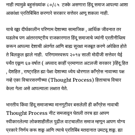
SUBSCRIBE
नाही त्यामुळे बहुसंख्यांक ८०/८५ टक्के असणारा हिंदू समाज आपल्या आशा
आकांक्षा प्रतिबिंबित करणारे सरकार सत्तेवर आणू शकला नाही.
I've read and accept the
Privacy Policy
.
याचे खूप दीर्घकालीन परिणाम देशाच्या सामाजिक , आर्थिक जीवनात तर
घडलेच पण आंतरराष्ट्रीय राजकारणात हिंदू समाजाचे ज्यांनी प्रतीनीधित्व
6,300
32,111
75
करून आपल्या देशाची अंतर्गत आणि बाह्य सुरक्षा मजबूत करणे अपेक्षित होते
Fans
Followers
Followers
ते बिलकुल झाले नाही. परिणामस्वरूप २०१४ साली मोदीजी सत्तेवर येई
पर्यंत एकूण ६७ वर्षात ( अपवाद काहीं प्रमाणात अटलजी सरकार )हिंदू हित
, देशहित , राष्ट्रहित ह्या पेक्षा देशाच्या ध्येय धोरणात काँग्रेस नावाच्या पक्ष
नव्हे एका विचारसरणीच्या (Thought Process) हिताचाच विचार
केला गेला असे आपल्याला लक्षात येते.
भारतीय किंवा हिंदू समाजाच्या मानगुटीवर बसलेली ही काँग्रेस नावाची
Thought Process नीट समजावून घेतली तरच ह्या आपण
स्वीकारलेल्या लोकशाहीतील पुढील वाटचालीत समाज म्हणून आपण योग्य
प्रकारे निर्णय करू शकू आणि त्याचे प्रतिबिंब मतदानात उमटवू शकू. ह्या