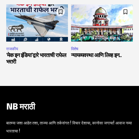
राजकीय
विशेष
‘मेक इन इंडिया’द्वारे भारताची राफेल
न्यायव्यवस्था आणि लिव्ह इन..
भरारी
NB मराठी
बातम्या जशा आहेत तशा, ताज्या आणि तर्कसंगत ! विचार देशाचा, कानोसा जगाचा! आवाज नव्या
भारताचा !