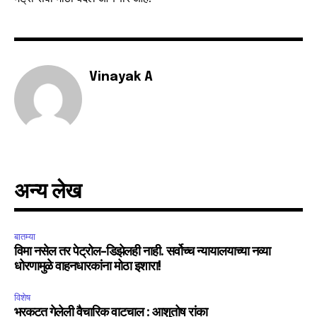
SUBSCRIBE
Vinayak A
I've read and accept the
Privacy Policy
.
6,300
32,111
75
अन्य लेख
Fans
Followers
Followers
बातम्या
विमा नसेल तर पेट्रोल-डिझेलही नाही. सर्वोच्च न्यायालयाच्या नव्या
धोरणामुळे वाहनधारकांना मोठा इशारा!
विशेष
भरकटत गेलेली वैचारिक वाटचाल : आशुतोष रांका