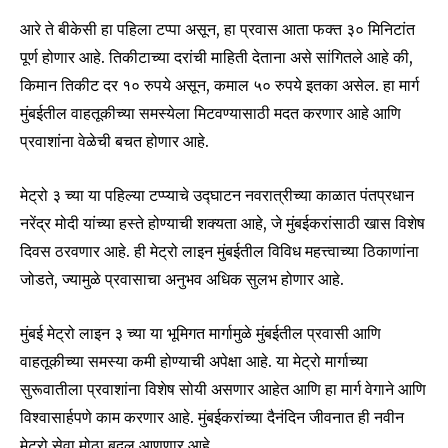
आरे ते बीकेसी हा पहिला टप्पा असून, हा प्रवास आता फक्त ३० मिनिटांत
पूर्ण होणार आहे. तिकीटाच्या दरांची माहिती देताना असे सांगितले आहे की,
किमान तिकीट दर १० रुपये असून, कमाल ५० रुपये इतका असेल. हा मार्ग
मुंबईतील वाहतूकीच्या समस्येला मिटवण्यासाठी मदत करणार आहे आणि
प्रवाशांना वेळेची बचत होणार आहे.
मेट्रो ३ च्या या पहिल्या टप्प्याचे उद्घाटन नवरात्रीच्या काळात पंतप्रधान
नरेंद्र मोदी यांच्या हस्ते होण्याची शक्यता आहे, जे मुंबईकरांसाठी खास विशेष
दिवस ठरवणार आहे. ही मेट्रो लाइन मुंबईतील विविध महत्त्वाच्या ठिकाणांना
Join our community of
जोडते, ज्यामुळे प्रवासाचा अनुभव अधिक सुलभ होणार आहे.
SUBSCRIBERS and be part of the
conversation.
मुंबई मेट्रो लाइन ३ च्या या भूमिगत मार्गामुळे मुंबईतील प्रवासी आणि
वाहतूकीच्या समस्या कमी होण्याची अपेक्षा आहे. या मेट्रो मार्गाच्या
To subscribe, simply enter your email address on our website
or click the subscribe button below. Don't worry, we respect
सुरूवातीला प्रवाशांना विशेष सोयी असणार आहेत आणि हा मार्ग वेगाने आणि
your privacy and won't spam your inbox. Your information is
विश्वासार्हपणे काम करणार आहे. मुंबईकरांच्या दैनंदिन जीवनात ही नवीन
safe with us.
मेट्रो सेवा मोठा बदल आणणार आहे.