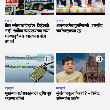
बातम्या
बातम्या
विमा नसेल तर पेट्रोल-डिझेलही
आपण सारेच मूलनिवासी : राष्ट्रीय
नाही. सर्वोच्च न्यायालयाच्या नव्या
चर्चासत्रातला सूर
धोरणामुळे वाहनधारकांना मोठा
इशारा!
महामुंबई
महामुंबई
मुंबईच्या नालेसफाईसाठी ‘ट्रॅश बूम’
मुंबईत ‘स्कूल जिहाद’? – किरीट
यंत्रणा हवीच!
सोमय्यांचा आरोप