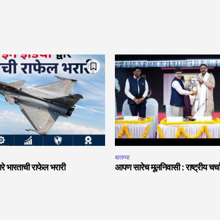
बातम्या
वारे भारताची राफेल भरारी
आपण सारेच मूलनिवासी : राष्ट्रीय चर्