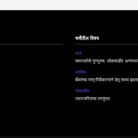
चर्चेतील विषय
ताजे
समरसतेचे युगपुरुष: लोकशाहीर अण्णाभा
आर्थिक
बँकांच्या राष्ट्रीयीकरणाने हेतू साध्य झा
संपादकीय
उदारचरिताचा वस्तुपाठ