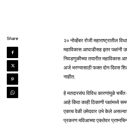
Join our commu
Share
२० नोव्हेंबर रोजी महाराष्ट्रातील व
SUBSCRIBERS an
महाविकास आघाडीसह इतर पक्षांनी उमेद
of the conversa
निवडणुकीच्या तयारीत महाविकास आघ
अर्ज भरण्यासाठी फक्त दोन दिवस श
To subscribe, simply enter your e
नाहीत.
the subscribe button below. Don'
won't spam your inbox. Your infor
हे मतदारसंघ विविध कारणांमुळे चर्चेत 
आहे किंवा काही ठिकाणी पक्षांमध्ये 
एकाच वेळी उमेदवार उभे केले असल्याचे 
प्रकरण मविआच्या एकतेवर प्रश्नचिन
6,300