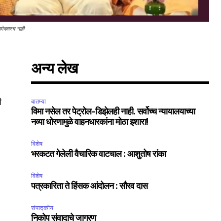
मेदवारच नाही
अन्य लेख
ी
बातम्या
विमा नसेल तर पेट्रोल-डिझेलही नाही. सर्वोच्च न्यायालयाच्या
SUBSCRIBE
नव्या धोरणामुळे वाहनधारकांना मोठा इशारा!
ccept the
Privacy Policy
.
विशेष
भरकटत गेलेली वैचारिक वाटचाल : आशुतोष रांका
विशेष
पत्रकारिता ते हिंसक आंदोलन : सौरव दास
संपादकीय
75
निकोप संवादाचे जागरण