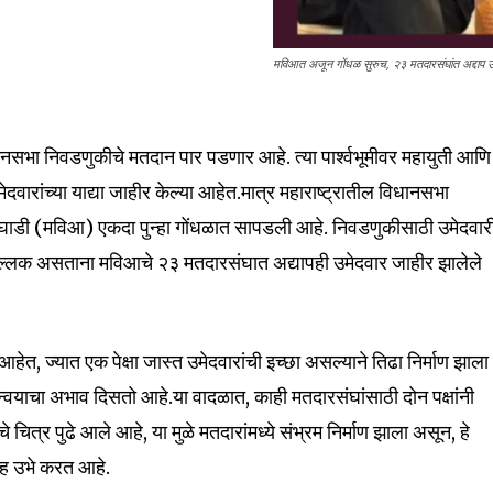
मविआत अजून गोंधळ सुरुच, २३ मतदारसंघांत अद्दाप उ
nity of
िधानसभा निवडणुकीचे मतदान पार पडणार आहे. त्या पार्श्वभूमीवर महायुती आणि
d be part
वारांच्या याद्या जाहीर केल्या आहेत.मात्र महाराष्ट्रातील विधानसभा
tion.
ाडी (मविआ) एकदा पुन्हा गोंधळात सापडली आहे. निवडणुकीसाठी उमेदवार
िल्लक असताना मविआचे २३ मतदारसंघात अद्यापही उमेदवार जाहीर झालेले
mail address on our website or click
t worry, we respect your privacy and
I've read and a
mation is safe with us.
आहेत, ज्यात एक पेक्षा जास्त उमेदवारांची इच्छा असल्याने तिढा निर्माण झाला
समन्वयाचा अभाव दिसतो आहे.या वादळात, काही मतदारसंघांसाठी दोन पक्षांनी
चित्र पुढे आले आहे, या मुळे मतदारांमध्ये संभ्रम निर्माण झाला असून, हे
्ह उभे करत आहे.
32,111