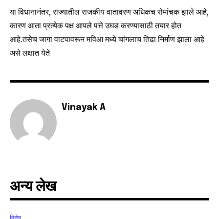
your privacy and won't spam your inbox. Your information is
या विधानानंतर, राज्यातील राजकीय वातावरण अधिकच रोमांचक झाले आहे,
safe with us.
कारण आता प्रत्येक पक्ष आपले पत्ते उघड करण्यासाठी तयार होत
आहे.तसेच जागा वाटपावरून मविआ मध्ये चांगलाच तिढा निर्माण झाला आहे
असे लक्षात येते
SUBSCRIBE
I've read and accept the
Privacy Policy
.
Vinayak A
6,300
32,111
75
Fans
Followers
Followers
अन्य लेख
विशेष