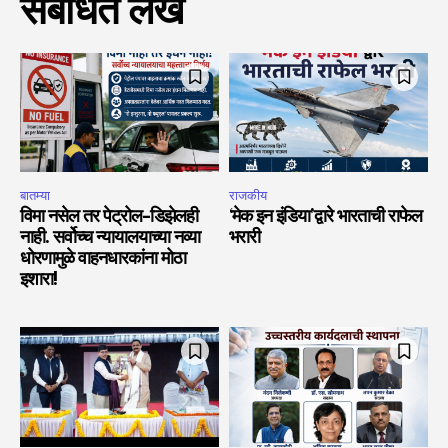
संबंधित लेख
बातम्या
राजकीय
विमा नसेल तर पेट्रोल-डिझेलही
‘मेक इन इंडिया’द्वारे भारताची राफेल
नाही. सर्वोच्च न्यायालयाच्या नव्या
भरारी
धोरणामुळे वाहनधारकांना मोठा
इशारा!