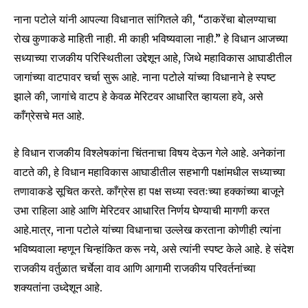
नाना पटोले यांनी आपल्या विधानात सांगितले की, “ठाकरेंचा बोलण्याचा
रोख कुणाकडे माहिती नाही. मी काही भविष्यवाला नाही.” हे विधान आजच्या
सध्याच्या राजकीय परिस्थितीला उद्देशून आहे, जिथे महाविकास आघाडीतील
जागांच्या वाटपावर चर्चा सुरू आहे. नाना पटोले यांच्या विधानाने हे स्पष्ट
झाले की, जागांचे वाटप हे केवळ मेरिटवर आधारित व्हायला हवे, असे
काँग्रेसचे मत आहे.
हे विधान राजकीय विश्लेषकांना चिंतनाचा विषय देऊन गेले आहे. अनेकांना
वाटते की, हे विधान महाविकास आघाडीतील सहभागी पक्षांमधील सध्याच्या
तणावाकडे सूचित करते. काँग्रेस हा पक्ष सध्या स्वतःच्या हक्कांच्या बाजूने
उभा राहिला आहे आणि मेरिटवर आधारित निर्णय घेण्याची मागणी करत
Join our community of
आहे.मात्र, नाना पटोले यांच्या विधानाचा उल्लेख करताना कोणीही त्यांना
SUBSCRIBERS and be part of the
भविष्यवाला म्हणून चिन्हांकित करू नये, असे त्यांनी स्पष्ट केले आहे. हे संदेश
conversation.
राजकीय वर्तुळात चर्चेला वाव आणि आगामी राजकीय परिवर्तनांच्या
शक्यतांना उध्देशून आहे.
To subscribe, simply enter your email address on our website
or click the subscribe button below. Don't worry, we respect