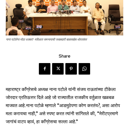
नाना पटोलेंना मोठा धक्का? मविआत समन्वयाची जबाबदारी बाळासाहेब थोरातांवर
Share
महाराष्ट्र काँग्रेसचे अध्यक्ष नाना पटोले यांनी संजय राऊतांच्या टीकेला
जोरदार प्रतिऊत्तर दिले आहे जो राज्यातील राजकीय वर्तुळात खळबळ
माजवत आहे.नाना पटोळे म्हणाले “आडमुठेपणा कोण करतंय?, असा आरोप
मला करायचा नाही,” असे स्पष्ट करत त्यांनी सांगितले की, “मेरीटप्रमाणे
जागांचं वाटप व्हावं, हा काँग्रेसचा सल्ला आहे.”