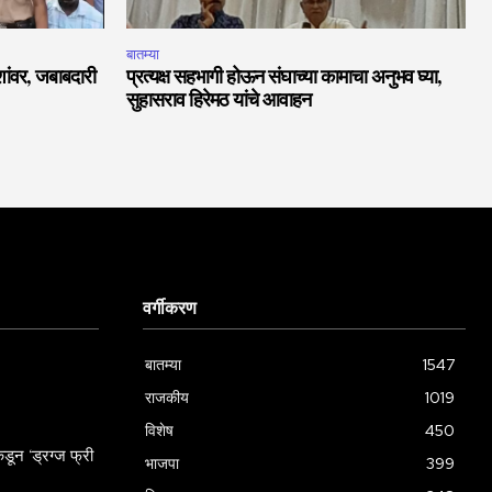
बातम्या
ाशांवर, जबाबदारी
प्रत्यक्ष सहभागी होऊन संघाच्या कामाचा अनुभव घ्या,
सुहासराव हिरेमठ यांचे आवाहन
वर्गीकरण
बातम्या
1547
राजकीय
1019
विशेष
450
डून ‘ड्रग्ज फ्री
भाजपा
399