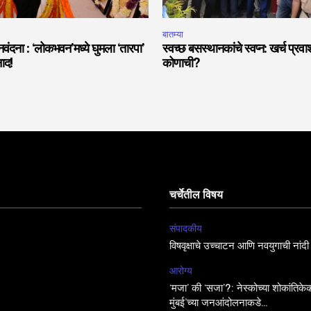
बातम्या
मानवंदना : ‘लोकभवन’मध्ये घुमला ‘तारपा’
स्वच्छ बसस्थानकांचे स्वप्न: खर्च प्रव
नाद!
कोणाची?
चर्चेतील विषय
संपादकीय
विषवृक्षाचे उच्चाटन आणि नवयुगाची नांदी
आरोग्य
‘मजा’ की ‘सजा’?: नेस्कोच्या शोकांतिकेक
मुंबई’च्या जनआंदोलनाकडे…