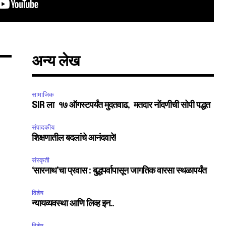
SUBSCRIBE
अन्य लेख
ccept the
Privacy Policy
.
सामाजिक
SIR ला १७ ऑगस्टपर्यंत मुदतवाढ, मतदार नोंदणीची सोपी पद्धत
संपादकीय
शिक्षणातील बदलांचे आनंदवारे!
75
Followers
संस्कृती
‘सारनाथ’चा प्रवास : बुद्धपर्वापासून जागतिक वारसा स्थळापर्यंत
विशेष
न्यायव्यवस्था आणि लिव्ह इन..
विशेष