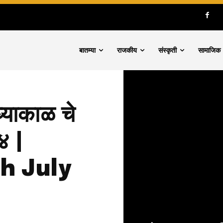
बातम्या
राजकीय
संस्कृती
सामाजिक
्याकाळ चे
४ |
h July
nity of