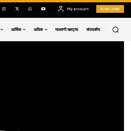
My account
SUBSCRIBE
आर्थिक
अधिक
मालवणी खवट्या
संपादकीय