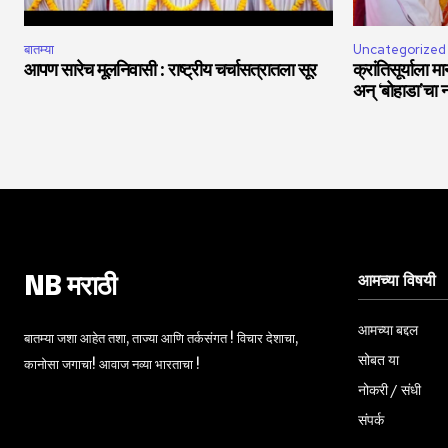
बातम्या
Uncategorized
आपण सारेच मूलनिवासी : राष्ट्रीय चर्चासत्रातला सूर
क्रांतिसूर्याला 
अन् ‘बोहाडा’चा 
आमच्या विषयी
NB मराठी
आमच्या बद्दल
बातम्या जशा आहेत तशा, ताज्या आणि तर्कसंगत ! विचार देशाचा,
सोबत या
कानोसा जगाचा! आवाज नव्या भारताचा !
नोकरी / संधी
संपर्क