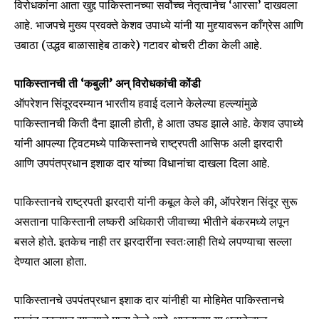
विरोधकांना आता खुद्द पाकिस्तानच्या सर्वोच्च नेतृत्वानेच ‘आरसा’ दाखवला
आहे. भाजपचे मुख्य प्रवक्ते केशव उपाध्ये यांनी या मुद्द्यावरून काँग्रेस आणि
उबाठा (उद्धव बाळासाहेब ठाकरे) गटावर बोचरी टीका केली आहे.
पाकिस्तानची ती ‘कबुली’ अन् विरोधकांची कोंडी
ऑपरेशन सिंदूरदरम्यान भारतीय हवाई दलाने केलेल्या हल्ल्यांमुळे
पाकिस्तानची किती दैना झाली होती, हे आता उघड झाले आहे. केशव उपाध्ये
यांनी आपल्या ट्विटमध्ये पाकिस्तानचे राष्ट्रपती आसिफ अली झरदारी
आणि उपपंतप्रधान इशाक दार यांच्या विधानांचा दाखला दिला आहे.
पाकिस्तानचे राष्ट्रपती झरदारी यांनी कबूल केले की, ऑपरेशन सिंदूर सुरू
असताना पाकिस्तानी लष्करी अधिकारी जीवाच्या भीतीने बंकरमध्ये लपून
बसले होते. इतकेच नाही तर झरदारींना स्वतःलाही तिथे लपण्याचा सल्ला
देण्यात आला होता.
पाकिस्तानचे उपपंतप्रधान इशाक दार यांनीही या मोहिमेत पाकिस्तानचे