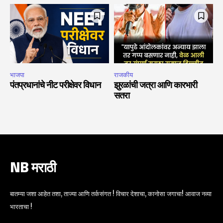
भाजपा
राजकीय
पंतप्रधानांचे नीट परीक्षेवर विधान
झुरळांची जत्रा आणि कारभारी
सतरा
NB मराठी
बातम्या जशा आहेत तशा, ताज्या आणि तर्कसंगत ! विचार देशाचा, कानोसा जगाचा! आवाज नव्या
भारताचा !