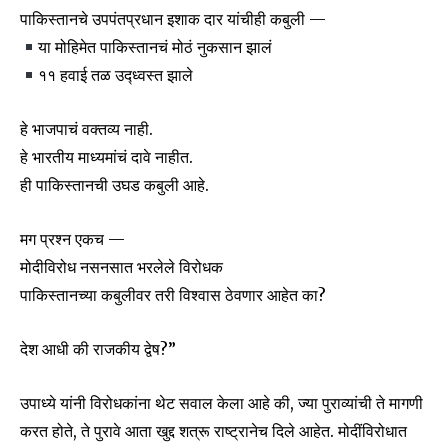
पाकिस्तानचे उपपंतप्रधान इशाक दार यांचीही कबुली —
To subscribe, simply enter your email address on our website
या मोहिमेत पाकिस्तानचं मोठं नुकसान झालं
or click the subscribe button below. Don't worry, we respect
११ हवाई तळ उद्ध्वस्त झाले
your privacy and won't spam your inbox. Your information is
safe with us.
हे भाजपाचं वक्तव्य नाही.
हे भारतीय माध्यमांचं दावे नाहीत.
ही पाकिस्तानची उघड कबुली आहे.
SUBSCRIBE
मग प्रश्न एकच —
मोदीविरोध नसनसात भरलेले विरोधक
I've read and accept the
Privacy Policy
.
पाकिस्तानच्या कबुलीवर तरी विश्वास ठेवणार आहेत का?
देश आधी की राजकीय द्वेष?”
6,300
32,111
75
Fans
Followers
Followers
उपाध्ये यांनी विरोधकांना थेट सवाल केला आहे की, ज्या पुराव्यांची ते मागणी
करत होते, ते पुरावे आता खुद्द शत्रू राष्ट्रानेच दिले आहेत. मोदींविरोधात