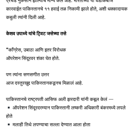
प्रचंड नुकसान झाल्याचे मान्य केले आहे. भारताच्या या धडाकेबाज
कारवाईत पाकिस्तानचे ११ हवाई तळ निकामी झाले होते, अशी धक्कादायक
कबुली त्यांनी दिली आहे.
केशव उपाध्ये यांचे ट्विट जसेच्या तसे
“काँग्रेस, उबाठा आणि इतर विरोधक
ऑपरेशन सिंदूरवर शंका घेत होते.
पण त्यांना सणसणीत उत्तर
आज दस्तुरखुद्द पाकिस्तानकडूनच मिळालं आहे.
पाकिस्तानचे राष्ट्रपती आसिफ अली झरदारी यांनी कबूल केलं —
ऑपरेशन सिंदूरदरम्यान पाकिस्तानी लष्करी अधिकारी बंकरमध्ये लपले
होते
Join our community of
मलाही तिथे लपण्याचा सल्ला देण्यात आला होता
SUBSCRIBERS and be part of the
conversation.