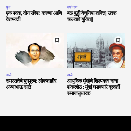
युवा
पर्यावरण
एक पदक, दोन संदेश: करुणा आणि
बळ बुद्धी वेचुनिया शक्ति| उदक
देशभक्ती
चालवावे युक्ति||
ताजे
ताजे
समरसतेचे युगपुरुष: लोकशाहीर
आधुनिक मुंबईचे शिल्पकार नाना
अण्णाभाऊ साठे
शंकरशेठ : मुंबई घडवणारे दूरदर्शी
समाजसुधारक