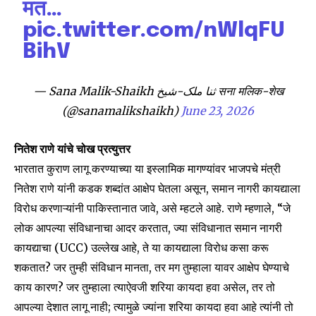
Join our community of
मत…
SUBSCRIBERS and be part of the
pic.twitter.com/nWlqFU
conversation.
BihV
To subscribe, simply enter your email address on our website
or click the subscribe button below. Don't worry, we respect
— Sana Malik-Shaikh ثنا ملک-شیخ सना मलिक-शेख
your privacy and won't spam your inbox. Your information is
(@sanamalikshaikh)
June 23, 2026
safe with us.
नितेश राणे यांचे चोख प्रत्युत्तर
भारतात कुराण लागू करण्याच्या या इस्लामिक मागण्यांवर भाजपचे मंत्री
नितेश राणे यांनी कडक शब्दांत आक्षेप घेतला असून, समान नागरी कायद्याला
SUBSCRIBE
विरोध करणाऱ्यांनी पाकिस्तानात जावे, असे म्हटले आहे. राणे म्हणाले, “जे
लोक आपल्या संविधानाचा आदर करतात, ज्या संविधानात समान नागरी
I've read and accept the
Privacy Policy
.
कायद्याचा (UCC) उल्लेख आहे, ते या कायद्याला विरोध कसा करू
शकतात? जर तुम्ही संविधान मानता, तर मग तुम्हाला यावर आक्षेप घेण्याचे
काय कारण? जर तुम्हाला त्याऐवजी शरिया कायदा हवा असेल, तर तो
6,300
32,111
75
आपल्या देशात लागू नाही; त्यामुळे ज्यांना शरिया कायदा हवा आहे त्यांनी तो