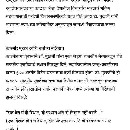
राष्ट्रीय एकात्मता आणि आत्मविश्वासाचा स्त्रोत म्हणून पाहत असत.
Join our community of
स्वातंत्र्यानंतरच्या काळात जेव्हा देशातील विचारवंत भारताचे भविष्य
SUBSCRIBERS and be part of the
घडवण्यासाठी परदेशी विचारसरणीकडे पाहत होते, तेव्हा डॉ. मुखर्जी यांनी
conversation.
भारताला स्वतःच्या सांस्कृतिक अनुभवातून सामर्थ्य मिळवण्याचा सल्ला
To subscribe, simply enter your email address on our website
दिला.
or click the subscribe button below. Don't worry, we respect
your privacy and won't spam your inbox. Your information is
safe with us.
काश्मीर प्रश्न आणि सर्वोच्च बलिदान
काश्मीरच्या प्रश्नाने डॉ. मुखर्जी यांना एका मोठ्या राजकीय नेत्याकडून थेट
राष्ट्रीय प्रतीकाचे स्थान मिळवून दिले. स्वातंत्र्यानंतर जम्मू-काश्मीरला
कलम ३७० अंतर्गत विशेष घटनात्मक दर्जा मिळाला होता. डॉ. मुखर्जींनी ही
व्यवस्था राष्ट्रीय एकतेच्या तत्त्वाच्या विरोधात मानली. स्वतंत्र भारताच्या
SUBSCRIBE
राजकीय इतिहासातील सर्वात प्रभावी घोषणांमध्ये त्यांच्या या विरोधाची
झलक दिसते:
I've read and accept the
Privacy Policy
.
“एक देश में दो विधान, दो प्रधान और दो निशान नहीं चलेंगे।”
(एका देशात दोन संविधान, दोन पंतप्रधान आणि दोन ध्वज चालणार
6,300
32,111
75
नाहीत.)