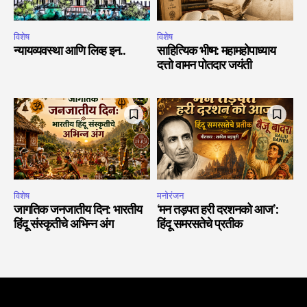
विशेष
विशेष
न्यायव्यवस्था आणि लिव्ह इन..
साहित्यिक भीष्म: महामहोपाध्याय
दत्तो वामन पोतदार जयंती
विशेष
मनोरंजन
जागतिक जनजातीय दिन: भारतीय
‘मन तड़पत हरी दरशनको आज’:
हिंदू संस्कृतीचे अभिन्न अंग
हिंदू समरसतेचे प्रतीक