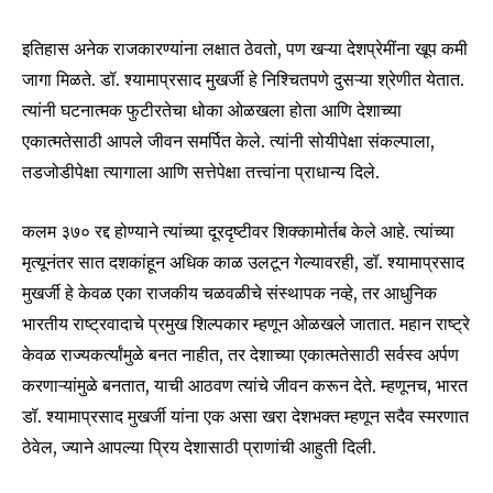
इतिहास अनेक राजकारण्यांना लक्षात ठेवतो, पण खऱ्या देशप्रेमींना खूप कमी
जागा मिळते. डॉ. श्यामाप्रसाद मुखर्जी हे निश्चितपणे दुसऱ्या श्रेणीत येतात.
त्यांनी घटनात्मक फुटीरतेचा धोका ओळखला होता आणि देशाच्या
एकात्मतेसाठी आपले जीवन समर्पित केले. त्यांनी सोयीपेक्षा संकल्पाला,
तडजोडीपेक्षा त्यागाला आणि सत्तेपेक्षा तत्त्वांना प्राधान्य दिले.
कलम ३७० रद्द होण्याने त्यांच्या दूरदृष्टीवर शिक्कामोर्तब केले आहे. त्यांच्या
मृत्यूनंतर सात दशकांहून अधिक काळ उलटून गेल्यावरही, डॉ. श्यामाप्रसाद
मुखर्जी हे केवळ एका राजकीय चळवळीचे संस्थापक नव्हे, तर आधुनिक
भारतीय राष्ट्रवादाचे प्रमुख शिल्पकार म्हणून ओळखले जातात. महान राष्ट्रे
केवळ राज्यकर्त्यांमुळे बनत नाहीत, तर देशाच्या एकात्मतेसाठी सर्वस्व अर्पण
करणाऱ्यांमुळे बनतात, याची आठवण त्यांचे जीवन करून देते. म्हणूनच, भारत
डॉ. श्यामाप्रसाद मुखर्जी यांना एक असा खरा देशभक्त म्हणून सदैव स्मरणात
ठेवेल, ज्याने आपल्या प्रिय देशासाठी प्राणांची आहुती दिली.