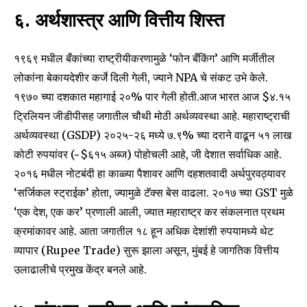
६. अर्थशास्त्र आणि वित्तीय शिस्त
१९६९ मधील बँकांच्या राष्ट्रीयीकरणामुळे ‘फोन बँकिंग’ आणि मर्जीतील
लोकांना बेकायदेशीर कर्जे दिली गेली, ज्याने NPA चे संकट उभे केले.
१९७० च्या दशकात महागाई २०% पार गेली होती.आज भारत आज $४.१५
ट्रिलियन जीडीपीसह जगातील चौथी मोठी अर्थव्यवस्था आहे. महाराष्ट्राची
अर्थव्यवस्था (GSDP) २०२५-२६ मध्ये ७.९% च्या दराने वाढून ५१ लाख
कोटी रुपयांवर (~$६१५ अब्ज) पोहोचली आहे, जी देशात सर्वाधिक आहे.
२०१६ मधील नोटबंदी हा काळ्या पैशावर आणि दहशतवादी अर्थपुरवठ्यावर
‘सर्जिकल स्ट्राईक’ होता, ज्यामुळे टॅक्स बेस वाढला. २०१७ च्या GST मुळे
‘एक देश, एक कर’ प्रणाली आली, ज्यात महाराष्ट्र कर संकलनात प्रथम
क्रमांकावर आहे. आता जगातील १८ हून अधिक देशांशी रुपयामध्ये थेट
व्यापार (Rupee Trade) सुरू झाला असून, मुंबई हे जागतिक वित्तीय
उलाढालीचे प्रमुख केंद्र बनले आहे.