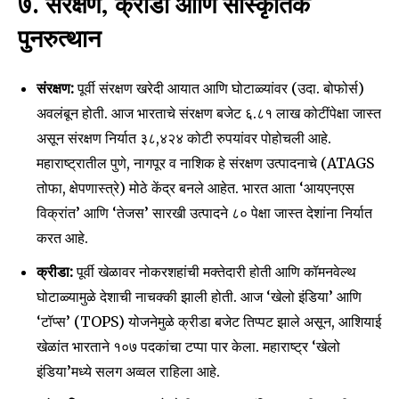
७. संरक्षण, क्रीडा आणि सांस्कृतिक
पुनरुत्थान
संरक्षण:
पूर्वी संरक्षण खरेदी आयात आणि घोटाळ्यांवर (उदा. बोफोर्स)
अवलंबून होती. आज भारताचे संरक्षण बजेट ६.८१ लाख कोटींपेक्षा जास्त
असून संरक्षण निर्यात ३८,४२४ कोटी रुपयांवर पोहोचली आहे.
महाराष्ट्रातील पुणे, नागपूर व नाशिक हे संरक्षण उत्पादनाचे (ATAGS
तोफा, क्षेपणास्त्रे) मोठे केंद्र बनले आहेत. भारत आता ‘आयएनएस
विक्रांत’ आणि ‘तेजस’ सारखी उत्पादने ८० पेक्षा जास्त देशांना निर्यात
करत आहे.
क्रीडा:
पूर्वी खेळावर नोकरशहांची मक्तेदारी होती आणि कॉमनवेल्थ
घोटाळ्यामुळे देशाची नाचक्की झाली होती. आज ‘खेलो इंडिया’ आणि
‘टॉप्स’ (TOPS) योजनेमुळे क्रीडा बजेट तिप्पट झाले असून, आशियाई
खेळांत भारताने १०७ पदकांचा टप्पा पार केला. महाराष्ट्र ‘खेलो
इंडिया’मध्ये सलग अव्वल राहिला आहे.