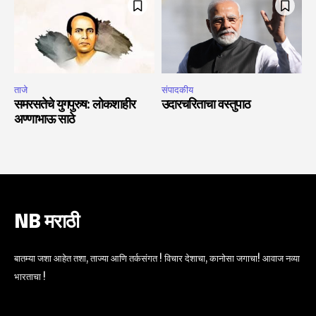
ताजे
संपादकीय
समरसतेचे युगपुरुष: लोकशाहीर
उदारचरिताचा वस्तुपाठ
अण्णाभाऊ साठे
NB मराठी
बातम्या जशा आहेत तशा, ताज्या आणि तर्कसंगत ! विचार देशाचा, कानोसा जगाचा! आवाज नव्या
भारताचा !