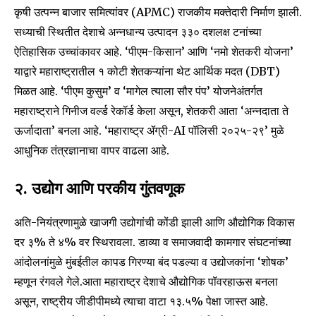
कृषी उत्पन्न बाजार समित्यांवर (APMC) राजकीय मक्तेदारी निर्माण झाली.
सध्याची स्थितीत देशाचे अन्नधान्य उत्पादन ३३० दशलक्ष टनांच्या
ऐतिहासिक उच्चांकावर आहे. ‘पीएम-किसान’ आणि ‘नमो शेतकरी योजना’
याद्वारे महाराष्ट्रातील १ कोटी शेतकऱ्यांना थेट आर्थिक मदत (DBT)
मिळत आहे. ‘पीएम कुसुम’ व ‘मागेल त्याला सौर पंप’ योजनेअंतर्गत
महाराष्ट्राने गिनीज वर्ल्ड रेकॉर्ड केला असून, शेतकरी आता ‘अन्नदाता ते
ऊर्जादाता’ बनला आहे. ‘महाराष्ट्र ॲग्री-AI पॉलिसी २०२५-२९’ मुळे
आधुनिक तंत्रज्ञानाचा वापर वाढला आहे.
२. उद्योग आणि परकीय गुंतवणूक
अति-नियंत्रणामुळे खाजगी उद्योगांची कोंडी झाली आणि औद्योगिक विकास
दर ३% ते ४% वर स्थिरावला. डाव्या व समाजवादी कामगार संघटनांच्या
आंदोलनांमुळे मुंबईतील कापड गिरण्या बंद पडल्या व उद्योजकांना ‘शोषक’
म्हणून रंगवले गेले.आता महाराष्ट्र देशाचे औद्योगिक पॉवरहाऊस बनला
असून, राष्ट्रीय जीडीपीमध्ये त्याचा वाटा १३.५% पेक्षा जास्त आहे.