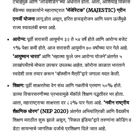
टंचाईमुळे आणि ‘लोडशेडिंग’च्या अंधारात होता. आता, आशियाई विकास
To subscribe, simply enter your email address on our website
बँकेच्या सहकार्याने महाराष्ट्रात
‘मॅजेस्टिक’ (MAJESTIC) ग्रीन
or click the subscribe button below. Don't worry, we respect
एनर्जी योजना
लागू होत असून, हरित हायड्रोजन आणि पवन ऊर्जेमुळे
your privacy and won't spam your inbox. Your information is
safe with us.
राज्य स्वावलंबी बनत आहे.
आरोग्य:
पूर्वी सरासरी आयुर्मान ३२ ते ५४ वर्षे होते आणि आरोग्य बजेट
१% पेक्षा कमी होते. आज सरासरी आयुर्मान ७० वर्षांच्या पार गेले आहे.
‘आयुष्मान भारत’
आणि ‘महात्मा फुले जन आरोग्य योजने’अंतर्गत ५
लाखांपर्यंतचे मोफत उपचार उपलब्ध आहेत. कोरोना काळात भारताने
SUBSCRIBE
स्वदेशी लस तयार करून ‘व्हॅक्सीन मैत्री’द्वारे जगाला मदत केली.
I've read and accept the
Privacy Policy
.
शिक्षण:
पूर्वी साक्षरतेचा वेग संथ आणि गळतीचे प्रमाण ५०% होते.
डाव्या विचारसरणीच्या प्रभावामुळे मॅकॉले शिक्षण पद्धतीवर भर होता.
आता, महाराष्ट्राचा साक्षरता दर ८२% पार गेला आहे.
‘नवीन राष्ट्रीय
6,300
32,111
75
शैक्षणिक धोरण’ (NEP 2020)
अंतर्गत अभियांत्रिकी आणि वैद्यकीय
Fans
Followers
Followers
शिक्षण मराठीत सुरू झाले असून, ‘स्किल इंडिया’द्वारे तरुणांना कोडिंग व
डेटा सायन्सचे जागतिक दर्जाचे प्रशिक्षण दिले जात आहे.