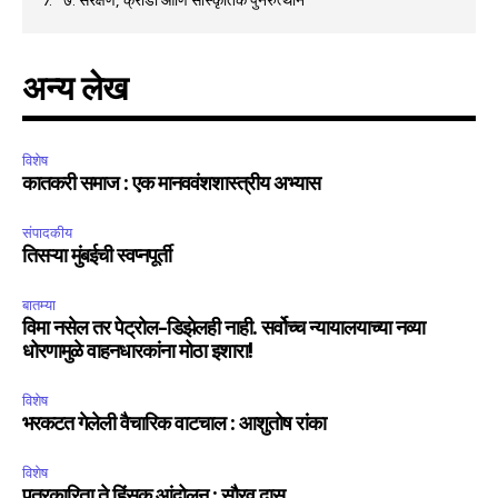
अन्य लेख
विशेष
कातकरी समाज : एक मानववंशशास्त्रीय अभ्यास
संपादकीय
तिसऱ्या मुंबईची स्वप्नपूर्ती
बातम्या
विमा नसेल तर पेट्रोल-डिझेलही नाही. सर्वोच्च न्यायालयाच्या नव्या
धोरणामुळे वाहनधारकांना मोठा इशारा!
विशेष
भरकटत गेलेली वैचारिक वाटचाल : आशुतोष रांका
विशेष
पत्रकारिता ते हिंसक आंदोलन : सौरव दास