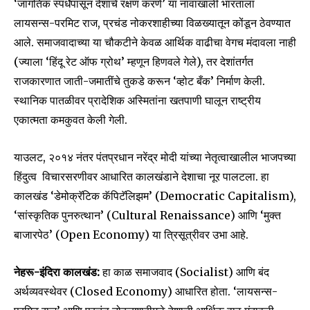
‘जागतिक स्पर्धेपासून देशाचे रक्षण करणे’ या नावाखाली भारताला
लायसन्स-परमिट राज, प्रचंड नोकरशाहीच्या विळख्यातून कोंडून ठेवण्यात
आले. समाजवादाच्या या चौकटीने केवळ आर्थिक वाढीचा वेगच मंदावला नाही
(ज्याला ‘हिंदू रेट ऑफ ग्रोथ’ म्हणून हिणवले गेले), तर देशांतर्गत
राजकारणात जाती-जमातींचे तुकडे करून ‘व्होट बँक’ निर्माण केली.
स्थानिक पातळीवर प्रादेशिक अस्मितांना खतपाणी घालून राष्ट्रीय
एकात्मता कमकुवत केली गेली.
याउलट, २०१४ नंतर पंतप्रधान नरेंद्र मोदी यांच्या नेतृत्वाखालील भाजपच्या
हिंदुत्व विचारसरणीवर आधारित कालखंडाने देशाचा नूर पालटला. हा
कालखंड ‘डेमोक्रॅटिक कॅपिटॅलिझम’ (Democratic Capitalism),
‘सांस्कृतिक पुनरुत्थान’ (Cultural Renaissance) आणि ‘मुक्त
बाजारपेठ’ (Open Economy) या त्रिसूत्रीवर उभा आहे.
नेहरू-इंदिरा कालखंड:
हा काळ समाजवाद (Socialist) आणि बंद
अर्थव्यवस्थेवर (Closed Economy) आधारित होता. ‘लायसन्स-