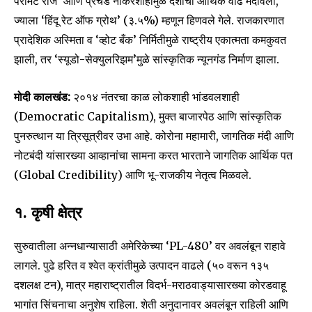
परमिट राज’ आणि प्रचंड नोकरशाहीमुळे देशाची आर्थिक वाढ मंदावली,
ज्याला ‘हिंदू रेट ऑफ ग्रोथ’ (३.५%) म्हणून हिणवले गेले. राजकारणात
प्रादेशिक अस्मिता व ‘व्होट बँक’ निर्मितीमुळे राष्ट्रीय एकात्मता कमकुवत
झाली, तर ‘स्यूडो-सेक्युलरिझम’मुळे सांस्कृतिक न्यूनगंड निर्माण झाला.
मोदी कालखंड:
२०१४ नंतरचा काळ लोकशाही भांडवलशाही
(Democratic Capitalism), मुक्त बाजारपेठ आणि सांस्कृतिक
पुनरुत्थान या त्रिसूत्रीवर उभा आहे. कोरोना महामारी, जागतिक मंदी आणि
नोटबंदी यांसारख्या आव्हानांचा सामना करत भारताने जागतिक आर्थिक पत
(Global Credibility) आणि भू-राजकीय नेतृत्व मिळवले.
१. कृषी क्षेत्र
सुरुवातीला अन्नधान्यासाठी अमेरिकेच्या ‘PL-480’ वर अवलंबून राहावे
लागले. पुढे हरित व श्वेत क्रांतीमुळे उत्पादन वाढले (५० वरून १३५
दशलक्ष टन), मात्र महाराष्ट्रातील विदर्भ-मराठवाड्यासारख्या कोरडवाहू
भागांत सिंचनाचा अनुशेष राहिला. शेती अनुदानावर अवलंबून राहिली आणि