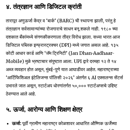
४. तंत्रज्ञान आणि डिजिटल क्रांती
तारापूर अणुऊर्जा केंद्र व ‘बार्क’ (BARC) ची स्थापना झाली, परंतु हे
तंत्रज्ञान सर्वसामान्यांच्या रोजगाराचे साधन बनू शकले नाही. १९८० च्या
दशकात बँकांमध्ये संगणकीकरणाला तीव्र विरोध झाला. सध्या भारत आज
डिजिटल पब्लिक इन्फ्रास्ट्रक्चर (DPI) मध्ये जगात अव्वल आहे. १३५
कोटी आधार कार्ड आणि ‘जॅम ट्रिनिटी’ (Jan Dhan-Aadhaar-
Mobile) मुळे भ्रष्टाचार संपुष्टात आला. UPI द्वारे दरमहा १२ ते १४
अब्ज व्यवहार होत असून, मुंबई-पुणे यात आघाडीवर आहेत. महाराष्ट्राच्या
‘आर्टिफिशिअल इंटेलिजन्स पॉलिसी २०२६’ अंतर्गत ६ AI एक्सलन्स सेंटर्स
उभारले जात असून, स्टार्टअप धोरणांतर्गत ५०,००० स्टार्टअप्सचे उद्दिष्ट
ठेवण्यात आले आहे.
Join our community of
५. ऊर्जा, आरोग्य आणि शिक्षण क्षेत्र
SUBSCRIBERS and be part of the
ऊर्जा:
पूर्वी ग्रामीण महाराष्ट्र कोळशावर आधारित औष्णिक ऊर्जेच्या
conversation.