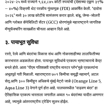
२०२४-२५ मध्ये राज्याने १,६४,८७५ कोटी रुपयांची (देशाच्या एकूण ३९%
– ४०%) विक्रमी थेट परकीय गुंतवणूक (FDI) आकर्षित केली. ‘दावोस
२०२६’ मध्ये ३० लाख कोटींचे सामंजस्य करार झाले. बांबू, जेम्स-ज्वेलरी
आणि ग्लोबल कॅपेबिलिटी सेंटर (GCC) धोरणांमुळे महाराष्ट्राने जागतिक
मॅन्युफॅक्चरिंग साखळीत चीनला आव्हान दिले आहे.
३. पायाभूत सुविधा
रस्ते, रेल्वे आणि बंदरांचा विकास संथ आणि नोकरशाहीच्या लालफितीच्या
कारभारात अडकलेला होता. पायाभूत सुविधांचे प्रकल्प भ्रष्टाचाराचे केंद्र
बनले होते. आता ‘पीएम गतिशक्ती राष्ट्रीय मास्टर प्लॅन’मुळे प्रकल्पांना
अभूतपूर्व गती मिळाली. महाराष्ट्रात ७०१ किमीचा समृद्धी महामार्ग, अटल
सेतू आणि ३०० किमीहून अधिकचे मुंबई मेट्रो जाळे (Orange Line 5,
Aqua Line 3) वेगाने पूर्ण होत आहे. पालघरमधील ‘वाढवण बंदर’ हा
ऐतिहासिक प्रकल्प भारताला जगातील अव्वल १० बंदरांच्या यादीत आणणार
आहे, ज्यामुळे आंतरराष्ट्रीय ट्रेडिंग सुलभ होईल.