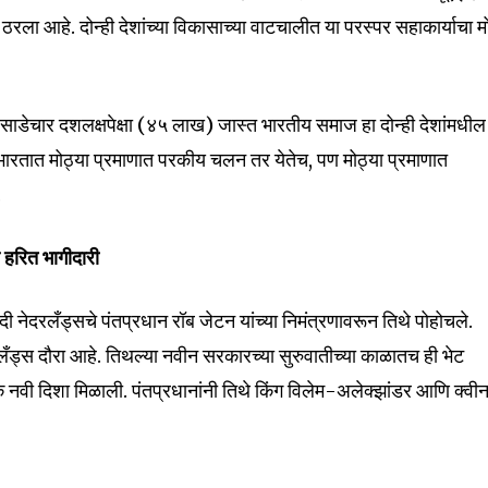
t worry, we respect your privacy and
I've read and a
त ठरला आहे. दोन्ही देशांच्या विकासाच्या वाटचालीत या परस्पर सहाकार्याचा म
mation is safe with us.
ा साडेचार दशलक्षपेक्षा (४५ लाख) जास्त भारतीय समाज हा दोन्ही देशांमधील
ुळे भारतात मोठ्या प्रमाणात परकीय चलन तर येतेच, पण मोठ्या प्रमाणात
32,111
.
Followers
 हरित भागीदारी
 मोदी नेदरलँड्सचे पंतप्रधान रॉब जेटन यांच्या निमंत्रणावरून तिथे पोहोचले.
लँड्स दौरा आहे. तिथल्या नवीन सरकारच्या सुरुवातीच्या काळातच ही भेट
 एक नवी दिशा मिळाली. पंतप्रधानांनी तिथे किंग विलेम-अलेक्झांडर आणि क्वी