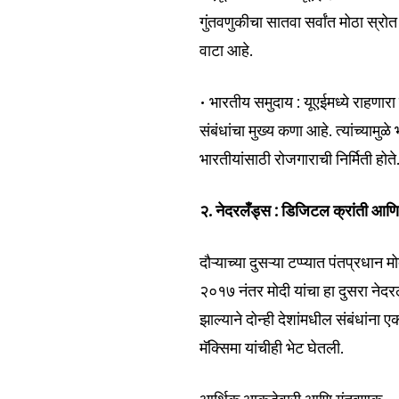
the subscribe button below. Don'
गुंतवणुकीचा सातवा सर्वांत मोठा स्रो
won't spam your inbox. Your infor
वाटा आहे.
• भारतीय समुदाय : यूएईमध्ये राहणार
संबंधांचा मुख्य कणा आहे. त्यांच्याम
6,300
भारतीयांसाठी रोजगाराची निर्मिती होते
Fans
२. नेदरलँड्स : डिजिटल क्रांती आणि
दौऱ्याच्या दुसऱ्या टप्प्यात पंतप्रधान
२०१७ नंतर मोदी यांचा हा दुसरा नेदर
झाल्याने दोन्ही देशांमधील संबंधांना
मॅक्सिमा यांचीही भेट घेतली.