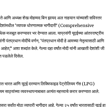
च नेते आणि अध्यक्ष शेख मोहम्मद बिन झायद अल नाहयान यांच्याशी सविस्तर
दोन्ही देशांमधील ‘व्यापक धोरणात्मक भागीदारी’ (Comprehensive
बूत करण्यावर भर देण्यात आला. याप्रसंगी यूएईच्या आंतरराष्ट्रीय
ंनी पंतप्रधान मोदींचे वर्णन, ‘पंतप्रधान मोदी हे आमच्या नेतृत्वासाठी आणि
आहेत,” अशा शब्दांत केले. गेल्या दहा वर्षांत मोदी यांनी आखाती देशांशी जी
रात पडलेले दिसेल.
nity of
d be part
्यात भारत आणि यूएई दरम्यान लिक्विफाइड पेट्रोलियम गॅस (LPG)
tion.
 साठ्यांच्या व्यवस्थापनाबाबत अत्यंत महत्त्वाचे करार करण्यात आले.
mail address on our website or click
ा सर्वांत मोठा व्यापारी भागीदार आहे. गेल्या २५ वर्षांत भारतासाठी यूएई हा