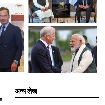
अन्य लेख
या