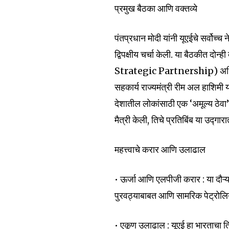
प्रमुख बैठका आणि वक्तव्ये
पंतप्रधान मोदी यांनी यूएईचे सर्वोच्
द्विपक्षीय चर्चा केली. या बैठकीत 
Strategic Partnership) अधिक मज
सहकार्य राज्यमंत्री रीम अल हाशिमी या
देशातील लोकांसाठी एक ‘अमूल्य ठेवा’ 
मैत्री केली, तिचे प्रतिबिंब या उद्गा
महत्त्वाचे करार आणि उलाढाल
Join our commu
SUBSCRIBERS an
• ऊर्जा आणि एलपीजी करार : या दौऱ
of the conversa
पुरवठ्याबाबत आणि सामरिक पेट्रोलियम
To subscribe, simply enter your e
• एकूण उलाढाल : यूएई हा भारताचा तिसर