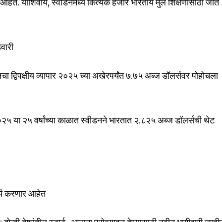
े आहेत. याशिवाय, स्वीडनमध्ये कित्येक हजार भारतीय मुले शिक्षणासाठी जात
ेवारी
चा द्विपक्षीय व्यापार २०२५ च्या अखेरपर्यंत ७.७५ अब्ज डॉलर्सवर पोहोचला
२५ या २५ वर्षांच्या काळात स्वीडनने भारतात २.८२५ अब्ज डॉलर्सची थेट
कार्य करणार आहेत –