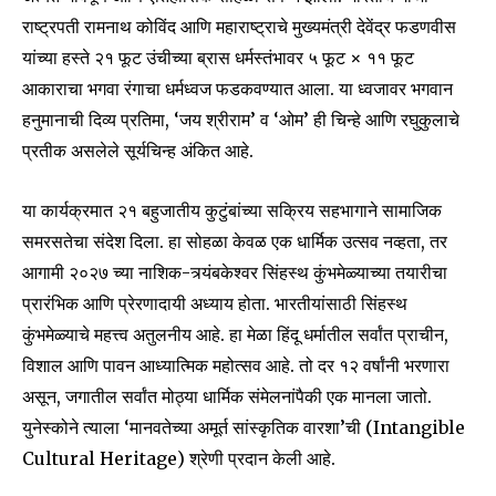
राष्ट्रपती रामनाथ कोविंद आणि महाराष्ट्राचे मुख्यमंत्री देवेंद्र फडणवीस
यांच्या हस्ते २१ फूट उंचीच्या ब्रास धर्मस्तंभावर ५ फूट × ११ फूट
आकाराचा भगवा रंगाचा धर्मध्वज फडकवण्यात आला. या ध्वजावर भगवान
हनुमानाची दिव्य प्रतिमा, ‘जय श्रीराम’ व ‘ओम’ ही चिन्हे आणि रघुकुलाचे
प्रतीक असलेले सूर्यचिन्ह अंकित आहे.
या कार्यक्रमात २१ बहुजातीय कुटुंबांच्या सक्रिय सहभागाने सामाजिक
समरसतेचा संदेश दिला. हा सोहळा केवळ एक धार्मिक उत्सव नव्हता, तर
आगामी २०२७ च्या नाशिक-त्र्यंबकेश्वर सिंहस्थ कुंभमेळ्याच्या तयारीचा
प्रारंभिक आणि प्रेरणादायी अध्याय होता. भारतीयांसाठी सिंहस्थ
कुंभमेळ्याचे महत्त्व अतुलनीय आहे. हा मेळा हिंदू धर्मातील सर्वांत प्राचीन,
विशाल आणि पावन आध्यात्मिक महोत्सव आहे. तो दर १२ वर्षांनी भरणारा
असून, जगातील सर्वांत मोठ्या धार्मिक संमेलनांपैकी एक मानला जातो.
युनेस्कोने त्याला ‘मानवतेच्या अमूर्त सांस्कृतिक वारशा’ची (Intangible
Cultural Heritage) श्रेणी प्रदान केली आहे.