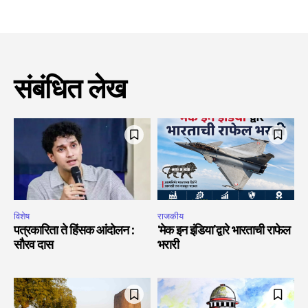
संबंधित लेख
विशेष
राजकीय
पत्रकारिता ते हिंसक आंदोलन :
‘मेक इन इंडिया’द्वारे भारताची राफेल
सौरव दास
भरारी