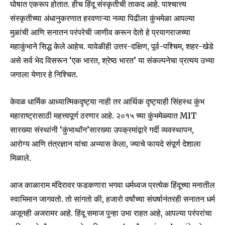
घोषात एकरूप होतात. हीच हिंदू संस्कृतीची ताकद आहे. पाश्चात्त्य
संस्कृतीच्या अंधानुकरणात हरवणाऱ्या नव्या पिढीला कुंभमेळा आपल्या
मुळांची आणि सनातन परंपरेची जाणीव करून देतो हे प्रयागराजच्या
महाकुंभाने सिद्ध केले आहेच. यावेळीही उत्तर-दक्षिण, पूर्व-पश्चिम, शहर-खेडे
असे सर्व भेद विसरून ‘एक भारत, श्रेष्ठ भारत’ या संकल्पनेचा प्रत्यय उभ्या
जगाला येणार हे निश्चित.
केवळ धार्मिक आध्यात्मिकदृष्ट्या नाही तर आर्थिक दृष्ट्याही सिंहस्थ कुंभ
महाराष्ट्रासाठी महत्त्वपूर्ण ठरणार आहे. २०१५ च्या कुंभमेळ्यात MIT
सारख्या संस्थांनी ‘कुंभाथॉन’सारख्या उपक्रमांद्वारे गर्दी व्यवस्थापन,
आरोग्य आणि तंत्रज्ञान यांचा अभ्यास केला, ज्याचे फायदे संपूर्ण देशाला
मिळाले.
आज काळाराम मंदिरावर फडकणारा भगवा धर्मध्वज प्रत्येक हिंदूच्या मनातील
स्वाभिमान जागवतो. तो सांगतो की, हजारो वर्षांच्या संघर्षानंतरही सनातन धर्म
अजूनही अजरामर आहे. हिंदू समाज पुन्हा उभा राहत आहे, आपल्या परंपरांचा