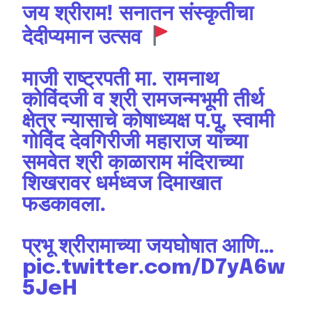
जय श्रीराम! सनातन संस्कृतीचा
देदीप्यमान उत्सव
माजी राष्ट्रपती मा. रामनाथ
कोविंदजी व श्री रामजन्मभूमी तीर्थ
क्षेत्र न्यासाचे कोषाध्यक्ष प.पू. स्वामी
गोविंद देवगिरीजी महाराज यांच्या
समवेत श्री काळाराम मंदिराच्या
शिखरावर धर्मध्वज दिमाखात
फडकावला.
प्रभू श्रीरामाच्या जयघोषात आणि…
pic.twitter.com/D7yA6w
5JeH