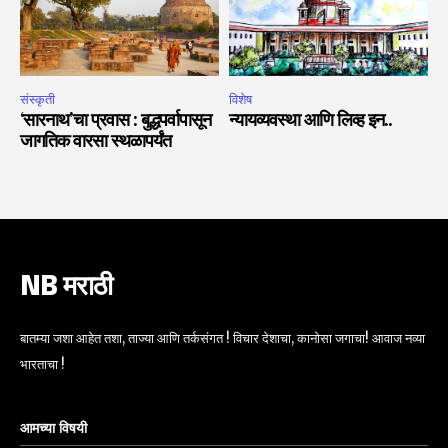
संस्कृती
विशेष
‘सारनाथ’चा प्रवास : बुद्धपर्वापासून
न्यायव्यवस्था आणि लिव्ह इन..
जागतिक वारसा स्थळापर्यंत
NB मराठी
बातम्या जशा आहेत तशा, ताज्या आणि तर्कसंगत ! विचार देशाचा, कानोसा जगाचा! आवाज नव्या
भारताचा !
आमच्या विषयी