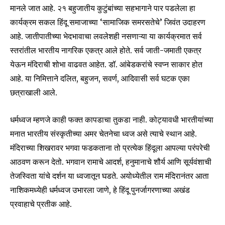
मानले जात आहे. २१ बहुजातीय कुटुंबांच्या सहभागाने पार पडलेला हा
कार्यक्रम सकल हिंदू समाजाच्या ‘सामाजिक समरसतेचे’ जिवंत उदाहरण
आहे. जातीपातीच्या भेदभावाचा लवलेशही नसणाऱ्या या कार्यक्रमात सर्व
स्तरांतील भारतीय नागरिक एकत्र आले होते. सर्व जाती-जमाती एकत्र
येऊन मंदिराची शोभा वाढवत आहेत. डॉ. आंबेडकरांचे स्वप्न साकार होत
आहे. या निमित्ताने दलित, बहुजन, सवर्ण, आदिवासी सर्व घटक एका
छत्राखाली आले.
धर्मध्वज म्हणजे काही फक्त कापडाचा तुकडा नाही. कोट्यावधी भारतीयांच्या
मनात भारतीय संस्कृतीच्या अमर चेतनेचा ध्वज असे त्याचे स्थान आहे.
मंदिराच्या शिखरावर भगवा फडकताना तो प्रत्येक हिंदूला आपल्या परंपरेची
आठवण करून देतो. भगवान रामाचे आदर्श, हनुमानाचे शौर्य आणि सूर्यवंशाची
तेजस्विता यांचे दर्शन या ध्वजातून घडते. अयोध्येतील राम मंदिरानंतर आता
Join our community of
नाशिकमध्येही धर्मध्वज उभारला जाणे, हे हिंदू पुनर्जागरणाच्या अखंड
SUBSCRIBERS and be part of the
प्रवाहाचे प्रतीक आहे.
conversation.