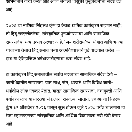
अभिमानाने गौरव करत आहे आणि जगाला ‘वसुधैव कुटुंबकम्’चा संदेश देत
आहे.
२०२७ चा नाशिक सिंहस्थ कुंभ हा केवळ धार्मिक कार्यक्रम राहणार नाही;
तो हिंदू राष्ट्रचेतनेचा, सांस्कृतिक पुनर्जागरणाचा आणि सामाजिक
समरसतेचा भव्य उत्सव ठरणार आहे. ‘जय श्रीराम’च्या घोषात आणि भगव्या
ध्वजाच्या तेजात हिंदू समाज नव्या आत्मविश्वासाने पुढे वाटचाल करेल —
हाच या ऐतिहासिक धर्मध्वजारोहणाचा खरा संदेश आहे.
हा कार्यक्रम हिंदू समाजातील सर्वांत महत्त्वाचा सामाजिक संदेश देतो –
जातीभेदातीत समरसता. यात साधू, संत, अखाडे आणि विविध जाती-
धर्मातील लोक एकत्र येतात. यातून सामाजिक समरसता, नशामुक्ती आणि
पर्यावरणरक्षण यांसारख्या संकल्पना राबवल्या जातात. २०२७ चा सिंहस्थ
कुंभ ३१ ऑक्टोबर २०२६ पासून सुरू होऊन जुलै २०२८ पर्यंत चालणारा हा
मेळा महाराष्ट्राच्या सांस्कृतिक आणि आर्थिक विकासाला नवी उंची देणार
आहे.