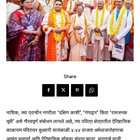
Share
नाशिक, ज्या प्राचीन नगरीला ‘दक्षिण काशी’, ‘गंगाद्वार’ किंवा ‘रामजनक
भूमी’ असे गौरवपूर्ण संबोधन लाभले आहे, त्या पवित्र क्षेत्रातील ऐतिहासिक
काळाराम मंदिरावर बुधवारी सायंकाळी ४.४४ वाजता धर्मध्वजारोहणाचा
अत्यंत भावपूर्ण आणि ऐतिहासिक सोहळा संपन्न झाला. भारताचे माजी