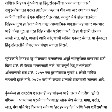
To subscribe, simply enter your email address on our website
नाशिक सिंहस्थ कुंभमेळा हा हिंदू संस्कृतीचा आत्मा मानला जातो.
or click the subscribe button below. Don't worry, we respect
समुद्रमंथनातून प्राप्त झालेल्या अमृताचे थेंब ज्या चार स्थळांवर पडले,
your privacy and won't spam your inbox. Your information is
त्यापैकी नाशिक हे एक पवित्र क्षेत्र आहे. त्यामुळे येथे होऊ घातलेला
safe with us.
सिंहस्थ कुंभ हा केवळ मेळा नसून आध्यात्मिक अमृताचा महासागर असणार
आहे. जेव्हा गुरू हा ग्रह सिंह राशीत प्रवेश करतो, तेव्हा गोदावरी तीरावर
लाखो संत, महंत, अखाडे आणि कोट्यवधी भाविक एकत्र येतात. या कुंभातून
हिंदू संस्कृतीचे विराट रूप संपूर्ण जगाला दिसते.
SUBSCRIBE
युनेस्कोने सिंहस्थ कुंभमेळ्याला मानवतेच्या अमूर्त सांस्कृतिक वारशाचा दर्जा
I've read and accept the
Privacy Policy
.
दिला आहे. ही केवळ भारतासाठी नव्हे, तर संपूर्ण हिंदू सभ्यतेसाठी
अभिमानाची बाब आहे. २०१५ च्या कुंभमेळ्यात सुमारे ३ कोटी भाविक
सहभागी झाले होते. २०२७ मध्ये ही संख्या आणखी वाढण्याची शक्यता आहे.
6,300
32,111
75
Fans
Followers
Followers
कुंभमेळा हा राष्ट्रीय एकतेचाही महासोहळा आहे. उत्तर ते दक्षिण, पूर्व ते
पश्चिम – भारताच्या प्रत्येक कोपऱ्यातून लोक येथे येतात. भाषा, प्रांत,
जात, पंथ यांचे भेद विसरून सर्वजण ‘हर हर महादेव’ आणि ‘जय श्रीराम’च्या