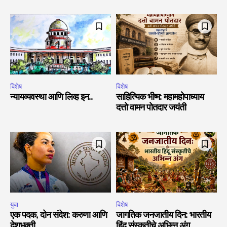
विशेष
विशेष
न्यायव्यवस्था आणि लिव्ह इन..
साहित्यिक भीष्म: महामहोपाध्याय
दत्तो वामन पोतदार जयंती
युवा
विशेष
एक पदक, दोन संदेश: करुणा आणि
जागतिक जनजातीय दिन: भारतीय
देशभक्ती
हिंदू संस्कृतीचे अभिन्न अंग