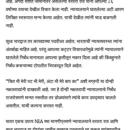
आहे. अगदी सशर्त जामीनावर असलेल्या वरवरा राव यांनी आपल्या ८६
वर्षांच्या वयाचा देखील विचार केला नाही. न्यायालयाने घातलेल्या अटी आपण
लिखित स्वरूपात मान्य केल्या आहेत. याची देखील त्यांनी चाड बाळगली
नाही.
सुधा भारद्वाज तर कायद्याच्या पदवीधर आहेत. भारताची न्यायव्यवस्था त्यांना
अंतर्बाह्य माहित आहे. परंतु आपल्या कट्टर विचारधारेमुळे त्यांनी न्यायालयाने
घातलेले निर्बंध मानायला आपल्या कृतीतून नकार दिला आहे की किंबहुनाते
निर्बंध कचऱ्याच्या टोपलीत भिरकावून दिले आहेत.
“चित भी मेरी पट भी मेरी, अंटा भी मेरे बाप का” अशी मग्रुरी या दोन्ही
नक्षलवाद्यांनी दाखवली आहे. जर हे दोन्ही नक्षलवादी न्यायालयाचे निर्बंध
राजरोसपणे मानत नसतील तर डोळ्यांमागे त्यांचे काय उपद्व्याप चालले
असतील. याची कल्पना करवत नाही.
यावर एकच उपाय NIA च्या मागणीप्रमाणे न्यायालयाने वरवरा राव आणि
सुधा भारद्वाज या दोघांचा जामीन तत्काळ प्रभावाने रद्द करून त्यांच्यावरील