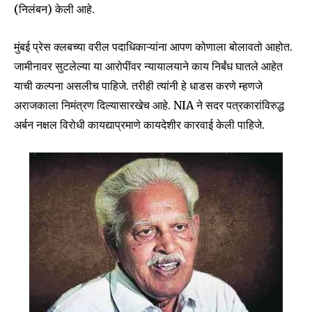
(निलंबन) केली आहे.
मुंबई प्रेस क्लबच्या वरील पदाधिकाऱ्यांना आपण कोणाला बोलावतो आहोत.
जामीनावर सुटलेल्या या आरोपींवर न्यायालयाने काय निर्बंध घातले आहेत
याची कल्पना असलीच पाहिजे. तरीही त्यांनी हे धाडस करणे म्हणजे
अराजकाला निमंत्रण दिल्यासारखेच आहे. NIA ने सदर पत्रकारांविरुद्ध
अर्बन नक्षल विरोधी कायद्याप्रमाणे कायदेशीर कारवाई केली पाहिजे.
Join our community of
SUBSCRIBERS and be part of the
conversation.
To subscribe, simply enter your email address on our website
or click the subscribe button below. Don't worry, we respect
your privacy and won't spam your inbox. Your information is
safe with us.