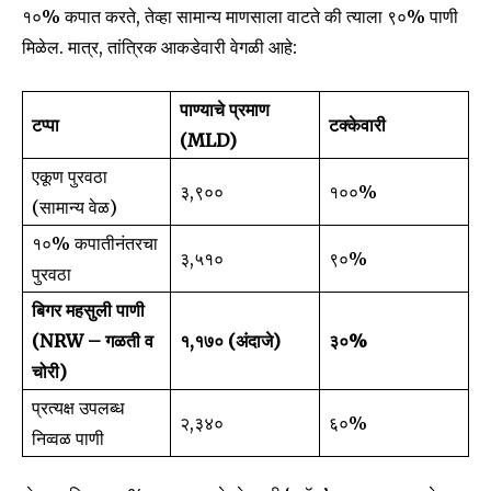
१०% कपात करते, तेव्हा सामान्य माणसाला वाटते की त्याला ९०% पाणी
मिळेल. मात्र, तांत्रिक आकडेवारी वेगळी आहे:
पाण्याचे प्रमाण
टप्पा
टक्केवारी
(MLD)
एकूण पुरवठा
३,९००
१००%
(सामान्य वेळ)
१०% कपातीनंतरचा
३,५१०
९०%
पुरवठा
बिगर महसुली पाणी
(NRW – गळती व
१,१७० (अंदाजे)
३०%
चोरी)
प्रत्यक्ष उपलब्ध
२,३४०
६०%
निव्वळ पाणी