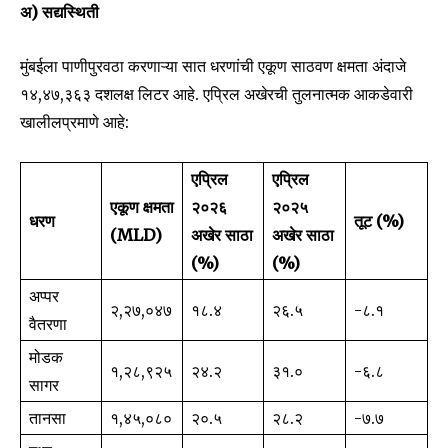
अ) सद्यस्थिती
मुंबईला पाणीपुरवठा करणाऱ्या सात धरणांची एकूण साठवण क्षमता अंदाजे
१४,४७,३६३ दशलक्ष लिटर आहे. एप्रिल अखेरची तुलनात्मक आकडेवारी
खालीलप्रमाणे आहे:
एप्रिल
एप्रिल
एकूण क्षमता
२०२६
२०२५
धरण
तूट (%)
(MLD)
अखेर साठा
अखेर साठा
(%)
(%)
अप्पर
२,२७,०४७
१८.४
२६.५
-८.१
वैतरणा
मोडक
१,२८,९२५
२४.२
३१.०
-६.८
सागर
तानसा
१,४५,०८०
२०.५
२८.२
-७.७