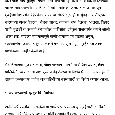
केले जात आहे. मुंबईची तहान भागवणारी जलप्रणाली १५० किलोमीटरपेक्षा
जास्त लांब पसरलेली आहे. ठाणे आणि नाशिक जिल्ह्यांतील धरणांमधून
मुंबईच्या वेशीपर्यंत येईपर्यंतच पाण्याचा संघर्ष सुरू होतो. मुंबईला पाणीपुरवठा
करणाऱ्या अप्पर वैतरणा, मोडक सागर, तानसा, मध्य वैतरणा, भातसा, विहार
आणि तुळशी या सातही धरणांतील पाणीसाठा एप्रिल अखेरपर्यंत वेगाने खाली
आला आहे. वाढत्या तापमानामुळे बाष्पीभवनाचा वेग वाढला असून,
खबरदारीचा उपाय म्हणून पालिकेने १५ मे पासून संपूर्ण मुंबईत १० टक्के
पाणीकपात जाहीर केली आहे.
मे महिन्याच्या सुरुवातीलाच, जेव्हा पाण्याची मागणी सर्वाधिक असते, तेव्हा
पालिकेने ३० तासांचा पाणीपुरवठा बंद ठेवण्याचा निर्णय घेतला. अमर महल ते
सायन दरम्यानच्या नवीन जलवाहिनीच्या कामासाठी हा निर्णय घेण्यात आला.
भाजप सरकारचे दूरदृष्टीचे नियोजन
अनेक वर्षे प्रलंबित असलेला गारगाई धरण प्रकल्प हा मुंबईसाठी संजीवनी
ठरणार आहे. देवेंद्र फडणवीस यांनी मुख्यमंत्री म्हणून या प्रकल्पासाठी