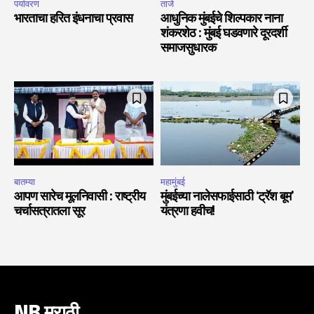
पर्यावरण
ताजे
भारताचा हरित इंधनाचा प्रवास
आधुनिक मुंबईचे शिल्पकार नाना
शंकरशेठ : मुंबई घडवणारे दूरदर्शी
समाजसुधारक
बातम्या
महामुंबई
आपण सारेच मूलनिवासी : राष्ट्रीय
मुंबईच्या नालेसफाईसाठी ‘ट्रॅश बूम’
चर्चासत्रातला सूर
यंत्रणा हवीच!
NB मराठी