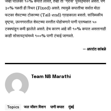
जेव्हा पालिका १०% कपात लावते, तेव्हा ती ‘ग्रॉस’ पुरवठ्यावर असते. पण
३०% गळती ही स्थिर (Fixed) असते. त्यामुळे कपातीचा सर्वात मोठा
फटका शेवटच्या टोकाच्या (Tail-end) ग्राहकाला बसतो. सांख्यिकीय
दृष्ट्या, उपनगरातील शेवटच्या वस्तीत पोहोचणारे पाणी प्रत्यक्षात ५०
टक्क्यांहून कमी झालेले असते. हेच कारण आहे की १०% कपात असतानाही
काही सोसायट्यांमध्ये १००% पाणी टंचाई जाणवते.
– अपरांत कांबळे
Team NB Marathi
जल जीवन मिशन
पाणी कपात
मुंबई
Topics