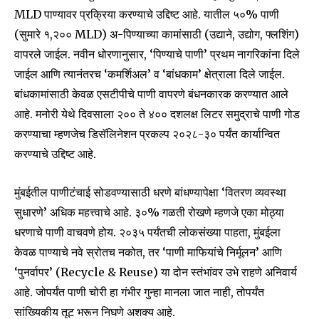
MLD पाण्यावर प्रक्रिया करण्याचे उद्दिष्ट आहे. यातील ५०% पाणी
(सुमारे १,२०० MLD) अ-पिण्याच्या कामांसाठी (उद्याने, उद्योग, फ्लशिंग)
वापरले जाईल. नवीन धोरणानुसार, ‘पिण्याचे पाणी’ प्रथम नागरिकांना दिले
जाईल आणि त्यानंतरच ‘कमर्शिअल’ व ‘बांधकाम’ क्षेत्राला दिले जाईल.
बांधकामांसाठी केवळ एसटीपीचे पाणी वापरणे बंधनकारक करण्यात आले
आहे. मनोरी येथे दिवसाला २०० ते ४०० दशलक्ष लिटर समुद्राचे पाणी गोड
करण्याचा म्हणजेच डिसॅलिनेशन प्रकल्प २०२८-३० पर्यंत कार्यान्वित
करण्याचे उद्दिष्ट आहे.
मुंबईतील पाणीटंचाई सोडवण्यासाठी धरणे बांधण्यापेक्षा ‘वितरण व्यवस्था
सुधारणे’ अधिक महत्त्वाचे आहे. ३०% गळती रोखणे म्हणजे एका मोठ्या
धरणाचे पाणी वाचवणे होय. २०३५ पर्यंतची लोकसंख्या पाहता, मुंबईला
केवळ पाण्याचे नवे स्रोतच नकोत, तर ‘पाणी माफियांचे निर्मूलन’ आणि
‘पुनर्वापर’ (Recycle & Reuse) या दोन स्तंभांवर उभे राहणे अनिवार्य
आहे. जोपर्यंत पाणी चोरी हा गंभीर गुन्हा मानला जात नाही, तोपर्यंत
सांख्यिकीय तूट भरून निघणे अशक्य आहे.