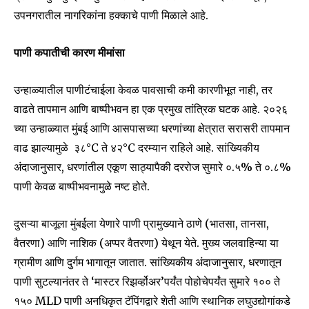
उपनगरातील नागरिकांना हक्काचे पाणी मिळाले आहे.
पाणी कपातीची कारण मीमांसा
उन्हाळ्यातील पाणीटंचाईला केवळ पावसाची कमी कारणीभूत नाही, तर
वाढते तापमान आणि बाष्पीभवन हा एक प्रमुख तांत्रिक घटक आहे. २०२६
च्या उन्हाळ्यात मुंबई आणि आसपासच्या धरणांच्या क्षेत्रात सरासरी तापमान
वाढ झाल्यामुळे ३८°C ते ४२°C दरम्यान राहिले आहे. सांख्यिकीय
अंदाजानुसार, धरणांतील एकूण साठ्यापैकी दररोज सुमारे ०.५% ते ०.८%
पाणी केवळ बाष्पीभवनामुळे नष्ट होते.
दुसऱ्या बाजूला मुंबईला येणारे पाणी प्रामुख्याने ठाणे (भातसा, तानसा,
वैतरणा) आणि नाशिक (अप्पर वैतरणा) येथून येते. मुख्य जलवाहिन्या या
ग्रामीण आणि दुर्गम भागातून जातात. सांख्यिकीय अंदाजानुसार, धरणातून
पाणी सुटल्यानंतर ते ‘मास्टर रिझर्व्होअर’पर्यंत पोहोचेपर्यंत सुमारे १०० ते
१५० MLD पाणी अनधिकृत टॅपिंगद्वारे शेती आणि स्थानिक लघुउद्योगांकडे