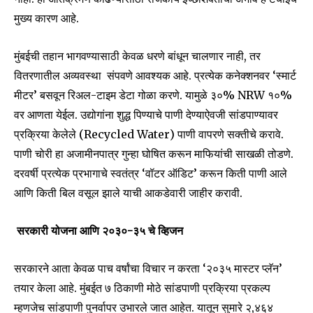
SUBSCRIBERS and be part of the
मुख्य कारण आहे.
conversation.
मुंबईची तहान भागवण्यासाठी केवळ धरणे बांधून चालणार नाही, तर
To subscribe, simply enter your email address on our website
वितरणातील अव्यवस्था संपवणे आवश्यक आहे. प्रत्येक कनेक्शनवर ‘स्मार्ट
or click the subscribe button below. Don't worry, we respect
your privacy and won't spam your inbox. Your information is
मीटर’ बसवून रिअल-टाइम डेटा गोळा करणे. यामुळे ३०% NRW १०%
safe with us.
वर आणता येईल. उद्योगांना शुद्ध पिण्याचे पाणी देण्याऐवजी सांडपाण्यावर
प्रक्रिया केलेले (Recycled Water) पाणी वापरणे सक्तीचे करावे.
पाणी चोरी हा अजामीनपात्र गुन्हा घोषित करून माफियांची साखळी तोडणे.
दरवर्षी प्रत्येक प्रभागाचे स्वतंत्र ‘वॉटर ऑडिट’ करून किती पाणी आले
आणि किती बिल वसूल झाले याची आकडेवारी जाहीर करावी.
SUBSCRIBE
सरकारी योजना आणि २०३०-३५ चे व्हिजन
I've read and accept the
Privacy Policy
.
सरकारने आता केवळ पाच वर्षांचा विचार न करता ‘२०३५ मास्टर प्लॅन’
तयार केला आहे. मुंबईत ७ ठिकाणी मोठे सांडपाणी प्रक्रिया प्रकल्प
6,300
32,111
75
म्हणजेच सांडपाणी पुनर्वापर उभारले जात आहेत. यातून सुमारे २,४६४
Fans
Followers
Followers