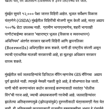
खाली येते, तर अलिशान टॉवर्समध्ये ते ३०० लिटरच्या वर जाते.
मुंबईत सुमारे १२,००० पेक्षा जास्त विहिरी आहेत. भूजल सर्वेक्षण विकास
यंत्रणेने (GSDA) मुंबईतील विहिरींची मोजणी सुरू केली आहे, मात्र अद्याप
१००% डेटा उपलब्ध नाही. ग्रामीण भागाप्रमाणेच, शहरी भागातही
पाणीटंचाईच्या काळात ‘महाराष्ट्र भूजल (विकास व व्यवस्थापन)
अधिनियम’ अंतर्गत सरकार खाजगी विहिरी आणि कूपनलिका
(Borewells) अधिग्रहित करू शकते. पाणी ही राष्ट्रीय संपत्ती असून
त्याची प्राथमिक मालकी सरकारची आहे, हा मूलभूत अधिकार सरकार
वापरू शकते.
मुंबईतील सर्व जलवाहिन्यांचे डिजिटल मॅपिंग म्हणजेच GIS मॅपिंगचा अद्याप
पूर्ण झालेले नाही. त्यामुळे नेमकी गळती कुठे आहे, हे शोधण्यात वेळ जातो.
पाणी चोरी करणाऱ्यांवर कठोर कारवाई करण्यासाठी स्वतंत्र ‘पोलीस
विंग’ची गरज आहे, ज्याची अंमलबजावणी गरजेची आहे. जलवाहिन्यांवर
झालेल्या अतिक्रमणामुळे (झोपड्यांमुळे) दुरुस्तीसाठी यंत्रसामग्री नेता येत
Join our community of
नाही. ही अतिक्रमणे काढण्यासाठी राजकीय इच्छाशक्तीचा अभाव हे टंचाईचे