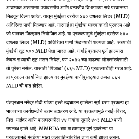
आवश्यक असणाऱ्या पर्यावरणीय आणि वन्यजीव विभागाच्या सर्व परवानग्या
मिळवून दिल्या आहेत. यातून मुंबईला दररोज ४४० दशलक्ष लिटर (MLD)
अतिरिक्त पाणी मिळणार आहे. गारगाई हा मुंबईचा महत्त्वाकांक्षी प्रकल्प आहे
जो पालघर जिल्ह्यात नियोजित आहे. या प्रकल्पामुळे मुंबईला दररोज ४४०
दशलक्ष लिटर (MLD) अतिरिक्त पाणी मिळण्याची शक्यता आहे. सध्याची
मुंबईची तूट ५०० MLD पेक्षा जास्त आहे. गार्गाई प्रकल्प पूर्ण झाल्यास
केवळ सध्याची तूट भरून निघेल, पण २०३५ च्या वाढत्या लोकसंख्येसाठी
तो पुरेसा नसेल. यासाठी ‘पिंजाळ’ (८६५ MLD) प्रकल्पाचीही गरज आहे.
हा प्रकल्प कार्यान्वित झाल्यावर मुंबईच्या पाणीपुरवठ्यात तब्बल ८६५
MLD ची वाढ होईल.
पंतप्रधान नरेंद्र मोदी यांच्या हस्ते उद्घाटन झालेला सूर्य धरण प्रकल्प हा
भाजपच्या कार्यक्षमतेचे उत्तम उदाहरण आहे. या प्रकल्पामुळे वसई-विरार,
मिरा-भाईंदर आणि पालघरमधील ४४ गावांना सुमारे ४०३ MLD पाणी
उपलब्ध झाले आहे. MMRDA च्या माध्यमातून पूर्ण झालेल्या या
प्रकल्पामुळे मुंबईच्या मुख्य जलवाहिन्यांवरील ताण कमी झाला असून,