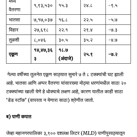
मध्य
१,९३,५३०
१५.३
२४.८
-९.५
वैतरणा
भातसा
७,१७,०३७
१६.८
२२.५
-५.७
विहार
२७,६९८
२२.१
२९.४
-७.३
तुळशी
८,०४६
३०.५
३५.२
-४.७
१४,४७,३६
१८.७
एकूण
२५.९
-७.२
३
(अंदाजे)
गेल्या वर्षीच्या तुलनेत एकूण साठ्यात सुमारे ७ ते ८ टक्क्यांची घट झाली
आहे. भातसा आणि अप्पर वैतरणा यांसारख्या मोठ्या धरणांमधील साठा २०
टक्क्यांच्या खाली येणे हे धोक्याचे लक्षण आहे, कारण यातील काही साठा
‘डेड स्टॉक’ (वापरता न येणारा साठा) श्रेणीत जातो.
ब) पाणी कपात
जेव्हा महानगरपालिका ३,९०० दशलक्ष लिटर (MLD) पाणीपुरवठ्यातून