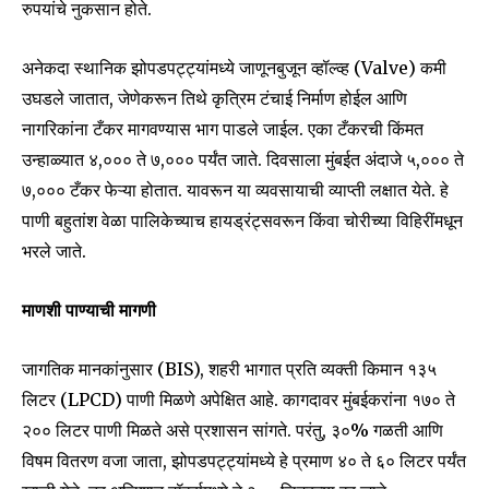
रुपयांचे नुकसान होते.
अनेकदा स्थानिक झोपडपट्ट्यांमध्ये जाणूनबुजून व्हॉल्व्ह (Valve) कमी
उघडले जातात, जेणेकरून तिथे कृत्रिम टंचाई निर्माण होईल आणि
नागरिकांना टँकर मागवण्यास भाग पाडले जाईल. एका टँकरची किंमत
उन्हाळ्यात ₹४,००० ते ₹७,००० पर्यंत जाते. दिवसाला मुंबईत अंदाजे ५,००० ते
७,००० टँकर फेऱ्या होतात. यावरून या व्यवसायाची व्याप्ती लक्षात येते. हे
पाणी बहुतांश वेळा पालिकेच्याच हायड्रंट्सवरून किंवा चोरीच्या विहिरींमधून
भरले जाते.
माणशी पाण्याची मागणी
जागतिक मानकांनुसार (BIS), शहरी भागात प्रति व्यक्ती किमान १३५
लिटर (LPCD) पाणी मिळणे अपेक्षित आहे. कागदावर मुंबईकरांना १७० ते
२०० लिटर पाणी मिळते असे प्रशासन सांगते. परंतु, ३०% गळती आणि
विषम वितरण वजा जाता, झोपडपट्ट्यांमध्ये हे प्रमाण ४० ते ६० लिटर पर्यंत