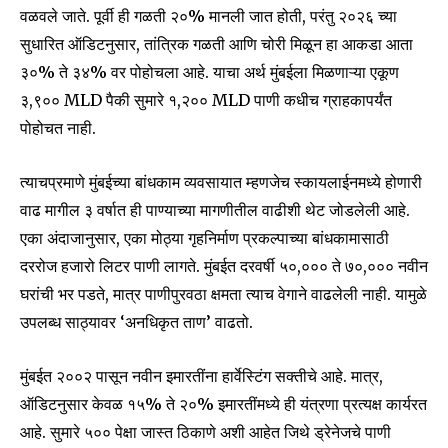
वळवले जाते. पूर्वी ही गळती २०% मानली जात होती, परंतु २०२६ च्या
सुधारित ऑडिटनुसार, तांत्रिक गळती आणि चोरी मिळून हा आकडा आता
३०% ते ३४% वर पोहोचला आहे. याचा अर्थ मुंबईला मिळणाऱ्या एकूण
३,९०० MLD पैकी सुमारे १,२०० MLD पाणी कधीच ग्राहकापर्यंत
पोहोचत नाही.
त्याचप्रमाणे मुंबईच्या बांधकाम व्यवसायात म्हणजेच स्कायलाईनमध्ये होणारी
वाढ मागील ३ वर्षात ही पाण्याच्या मागणीतील वाढीशी थेट जोडलेली आहे.
एका अंदाजानुसार, एका मोठ्या गृहनिर्माण प्रकल्पाच्या बांधकामासाठी
दररोज हजारो लिटर पाणी लागते. मुंबईत दरवर्षी ५०,००० ते ७०,००० नवीन
घरांची भर पडते, मात्र पाणीपुरवठा क्षमता त्याच वेगाने वाढलेली नाही. यामुळे
उपलब्ध साठ्यावर ‘अनधिकृत ताण’ वाढतो.
मुंबईत २००२ पासून नवीन इमारतींना हार्वेस्टिंग सक्तीचे आहे. मात्र,
ऑडिटनुसार केवळ १५% ते २०% इमारतींमध्ये ही यंत्रणा प्रत्यक्ष कार्यरत
आहे. सुमारे ५०० पेक्षा जास्त ठिकाणे अशी आहेत जिथे ड्रेनेजचे पाणी